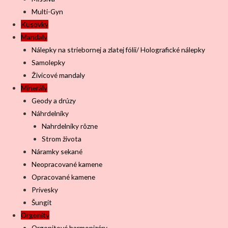
Multi-Gyn
Kusovky
Mandaly
Nálepky na striebornej a zlatej fólii/ Holografické nálepky
Samolepky
Živicové mandaly
Minerály
Geody a drúzy
Náhrdelníky
Nahrdelníky rôzne
Strom života
Náramky sekané
Neopracované kamene
Opracované kamene
Prívesky
Šungit
Orgonity
Orgonitové harmonizéry