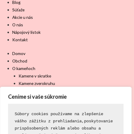
Blog
Súťaže
Akcie u nás
O nás
Nápojový lístok
Kontakt
Domov
Obchod
O kameňoch
Kamene v skratke
Kamene zverokruhu
Kamene čakier
Ceníme si vaše súkromie
Použitie pri zdravotných problémoch
Použitie v psychickej a spirituálnej oblasti
Blog
Súbory cookies používame na zlepšenie
Súťaže
vášho zážitku z prehliadania,
poskytovanie
Akcie u nás
prispôsobených reklám alebo obsahu a 