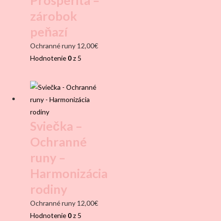
Prosperita –
zárobok
peňazí
Ochranné runy
12,00
€
Hodnotenie
0
z 5
Sviečka –
Ochranné
runy –
Harmonizácia
rodiny
Ochranné runy
12,00
€
Hodnotenie
0
z 5