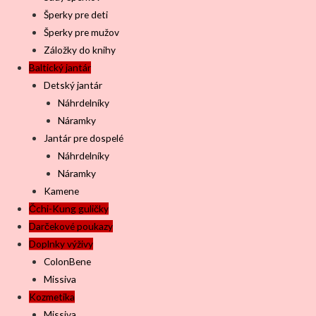
Šperky pre deti
Šperky pre mužov
Záložky do knihy
Baltický jantár
Detský jantár
Náhrdelníky
Náramky
Jantár pre dospelé
Náhrdelníky
Náramky
Kamene
Čchi-Kung guličky
Darčekové poukazy
Doplnky výživy
ColonBene
Missiva
Kozmetika
Missiva