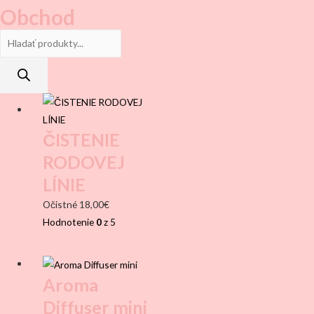
Obchod
Products
search
ČISTENIE
RODOVEJ
LÍNIE
Očistné
18,00
€
Hodnotenie
0
z 5
Aroma
Diffuser mini