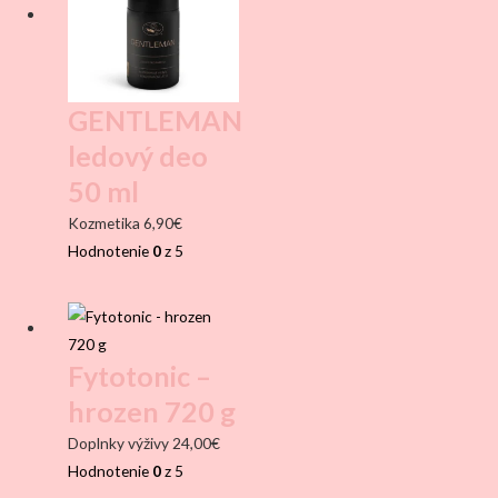
GENTLEMAN
ledový deo
50 ml
Kozmetika
6,90
€
Hodnotenie
0
z 5
Fytotonic –
hrozen 720 g
Doplnky výživy
24,00
€
Hodnotenie
0
z 5