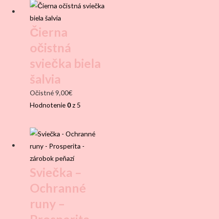
Čierna
očistná
sviečka biela
šalvia
Očistné
9,00
€
Hodnotenie
0
z 5
Sviečka –
Ochranné
runy –