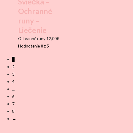
Sviečka –
Ochranné
runy –
Liečenie
Ochranné runy
12,00
€
Hodnotenie
0
z 5
1
2
3
4
…
6
7
8
→