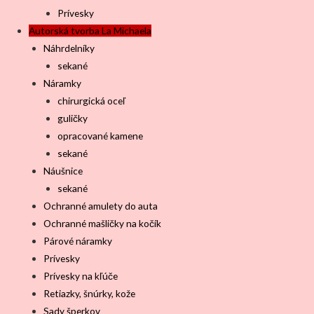
Prívesky
Autorská tvorba La Michaela
Náhrdelníky
sekané
Náramky
chirurgická oceľ
guličky
opracované kamene
sekané
Náušnice
sekané
Ochranné amulety do auta
Ochranné mašličky na kočík
Párové náramky
Prívesky
Prívesky na kľúče
Retiazky, šnúrky, kože
Sady šperkov