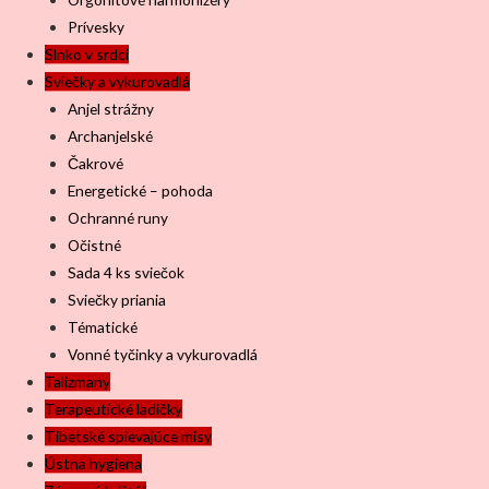
Prívesky
Slnko v srdci
Sviečky a vykurovadlá
Anjel strážny
Archanjelské
Čakrové
Energetické – pohoda
Ochranné runy
Očistné
Sada 4 ks sviečok
Sviečky priania
Tématické
Vonné tyčinky a vykurovadlá
Talizmany
Terapeutické ladičky
Tibetské spievajúce misy
Ústna hygiena