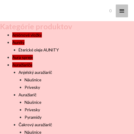
Hlav
0
Menu
Kategórie produktov
Aniónové vložky
Aunity
Éterické oleje AUNITY
Aura spreje
Auražiariče
Anjelský auražiarič
Náušnice
Prívesky
Auražiarič
Náušnice
Prívesky
Pyramídy
Čakrový auražiarič
Náušnice