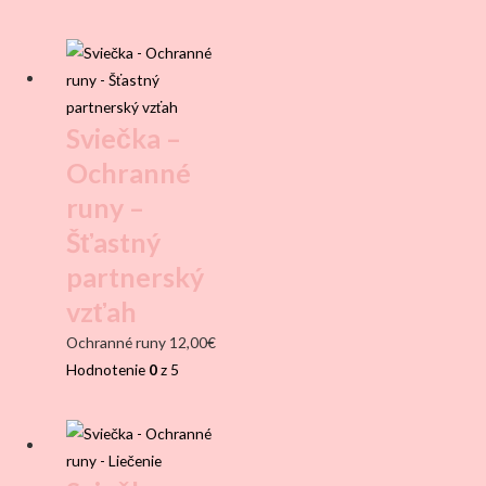
Sviečka –
Ochranné
runy –
Šťastný
partnerský
vzťah
Ochranné runy
12,00
€
Hodnotenie
0
z 5