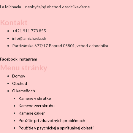
La Michaela – neobyčajný obchod v srdci kaviarne
Kontakt
+421 911 773 855
info@lamichaela.sk
Partizánska 677/17 Poprad 05801, vchod z chodníka
Facebook
Instagram
Menu stránky
Domov
Obchod
O kameňoch
Kamene v skratke
Kamene zverokruhu
Kamene čakier
Použitie pri zdravotných problémoch
Použitie v psychickej a spirituálnej oblasti