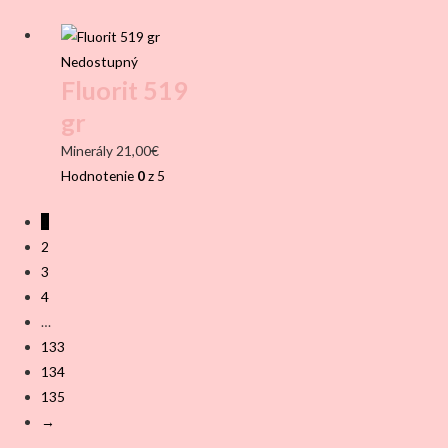
Nedostupný
Fluorit 519
gr
Minerály
21,00
€
Hodnotenie
0
z 5
1
2
3
4
…
133
134
135
→