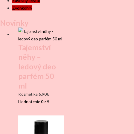
Závesný krištáľ
Zvonkohry
Novinky
Tajemství
něhy –
ledový deo
parfém 50
ml
Kozmetika
6,90
€
Hodnotenie
0
z 5