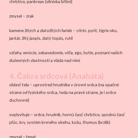
chrbtice, pankreas (slinivka břišní)
zmysel – zrak
kamene žltých a zlatožltých farieb – citrín, pyrit, tigrie oko,
jantár, žltý jaspis, zlatý topás, rutil
vzťahy, emócie, sebavedomie, vôľa, ego, bytie, poznaní našich
duševných vlastností a vláda nad nimi
4. Čakra srdcová (Anaháta)
oblasť tela – uprostred hrudníka v úrovni srdca (na opačné
strane od fyzického srdca, teda na pravé strane, je i srdce
duchovné)
ovplyvňuje – srdce, hrudník, hornú časť chrbtice, spodnú časť
pľúc, krv, systém krvného obehu, kožu, thymus (brzlík)
zmysel – hmat