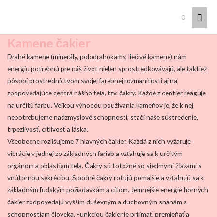
Hla
0
Men
Kamene čakier
Drahé kamene (minerály, polodrahokamy, liečivé kamene) nám
energiu potrebnú pre náš život nielen sprostredkovávajú, ale taktiež
pôsobí prostredníctvom svojej farebnej rozmanitosti aj na
zodpovedajúce centrá nášho tela, tzv. čakry. Každé z centier reaguje
na určitú farbu. Veľkou výhodou používania kameňov je, že k nej
nepotrebujeme nadzmyslové schopnosti, stačí naše sústredenie,
trpezlivosť, citlivosť a láska.
Všeobecne rozlišujeme 7 hlavných čakier. Každá z nich vyžaruje
vibrácie v jednej zo základných farieb a vzťahuje sa k určitým
orgánom a oblastiam tela. Čakry sú totožné so siedmymi žľazami s
vnútornou sekréciou. Spodné čakry rotujú pomalšie a vzťahujú sa k
základným ľudským požiadavkám a citom. Jemnejšie energie horných
čakier zodpovedajú vyšším duševným a duchovným snahám a
schopnostiam človeka. Funkciou čakier je prijímať, premieňať a