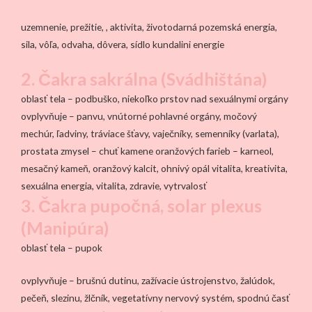
uzemnenie, prežitie, , aktivita, životodarná pozemská energia,
sila, vôľa, odvaha, dôvera, sídlo kundalini energie
2. Čakra sakrálna (Svádhištána)
oblasť tela – podbuško, niekoľko prstov nad sexuálnymi orgány
ovplyvňuje – panvu, vnútorné pohlavné orgány, močový
mechúr, ľadviny, tráviace šťavy, vaječníky, semenníky (varlata),
prostata zmysel – chuť kamene oranžových farieb – karneol,
mesačný kameň, oranžový kalcit, ohnivý opál vitalita, kreativita,
sexuálna energia, vitalita, zdravie, vytrvalosť
3. Čakra pupočná, solar plexus
(Manipúra)
oblasť tela – pupok
ovplyvňuje – brušnú dutinu, zažívacie ústrojenstvo, žalúdok,
pečeň, slezinu, žlčník, vegetatívny nervový systém, spodnú časť