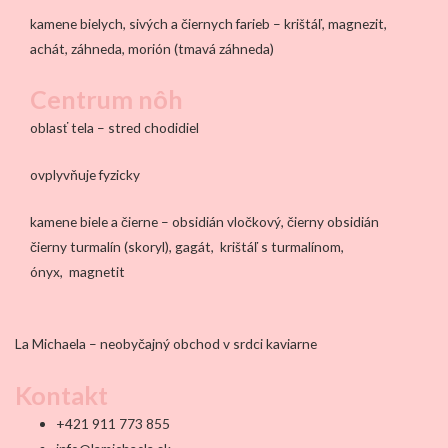
kamene bielych, sivých a čiernych farieb – krištáľ, magnezit,
achát, záhneda, morión (tmavá záhneda)
Centrum nôh
oblasť tela – stred chodidiel
ovplyvňuje fyzicky
kamene biele a čierne – obsidián vločkový, čierny obsidián
čierny turmalín (skoryl), gagát, krištáľ s turmalínom,
ónyx, magnetit
La Michaela – neobyčajný obchod v srdci kaviarne
Kontakt
+421 911 773 855