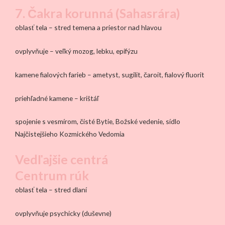
7. Čakra korunná (Sahasrára)
oblasť tela – stred temena a priestor nad hlavou
ovplyvňuje – veľký mozog, lebku, epifýzu
kamene fialových farieb – ametyst, sugilit, čaroit, fialový fluorit
priehľadné kamene – krištáľ
spojenie s vesmírom, čisté Bytie, Božské vedenie, sídlo
Najčistejšieho Kozmického Vedomia
Vedľajšie centrá
Centrum rúk
oblasť tela – stred dlaní
ovplyvňuje psychicky (duševne)