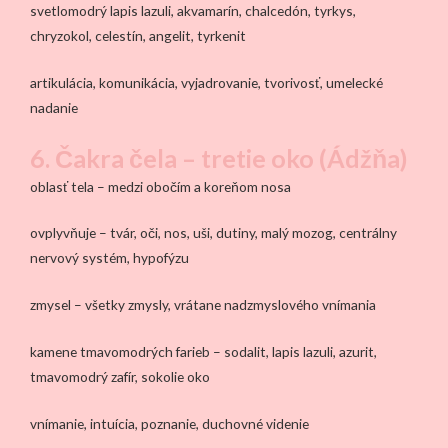
svetlomodrý lapis lazuli, akvamarín, chalcedón, tyrkys,
chryzokol, celestín, angelit, tyrkenit
artikulácia, komunikácia, vyjadrovanie, tvorivosť, umelecké
nadanie
6. Čakra čela – tretie oko (Ádžňa)
oblasť tela – medzi obočím a koreňom nosa
ovplyvňuje – tvár, oči, nos, uši, dutiny, malý mozog, centrálny
nervový systém, hypofýzu
zmysel – všetky zmysly, vrátane nadzmyslového vnímania
kamene tmavomodrých farieb – sodalit, lapis lazuli, azurit,
tmavomodrý zafír, sokolie oko
vnímanie, intuícia, poznanie, duchovné videnie