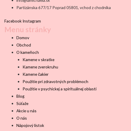
info@lamichaela.sk
Partizánska 677/17 Poprad 05801, vchod z chodníka
Facebook
Instagram
Menu stránky
Domov
Obchod
O kameňoch
Kamene v skratke
Kamene zverokruhu
Kamene čakier
Použitie pri zdravotných problémoch
Použitie v psychickej a spirituálnej oblasti
Blog
Súťaže
Akcie u nás
O nás
Nápojový lístok