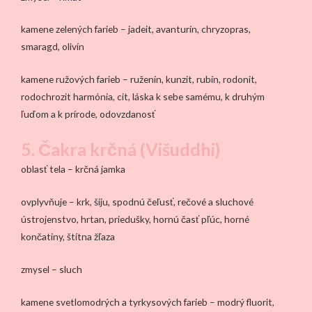
kamene zelených farieb – jadeit, avanturín, chryzopras,
smaragd, olivín
kamene ružových farieb – ruženín, kunzit, rubín, rodonit,
rodochrozit harmónia, cit, láska k sebe samému, k druhým
ľuďom a k prírode, odovzdanosť
5. Čakra krčná (Višuddhi)
oblasť tela – krčná jamka
ovplyvňuje – krk, šiju, spodnú čeľusť, rečové a sluchové
ústrojenstvo, hrtan, priedušky, hornú časť pľúc, horné
končatiny, štítna žľaza
zmysel – sluch
kamene svetlomodrých a tyrkysových farieb – modrý fluorit,