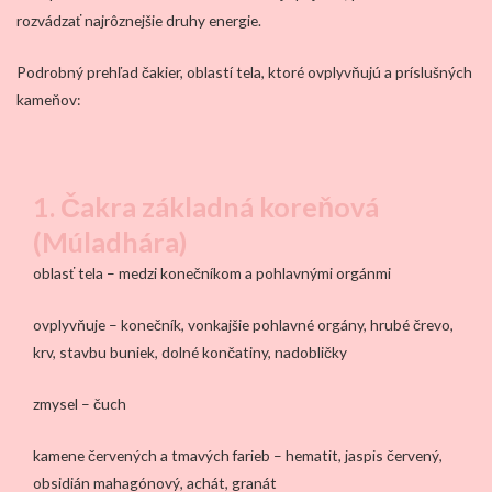
rozvádzať najrôznejšie druhy energie.
Podrobný prehľad čakier, oblastí tela, ktoré ovplyvňujú a príslušných
kameňov:
1. Čakra základná koreňová
(Múladhára)
oblasť tela – medzi konečníkom a pohlavnými orgánmi
ovplyvňuje – konečník, vonkajšie pohlavné orgány, hrubé črevo,
krv, stavbu buniek, dolné končatiny, nadobličky
zmysel – čuch
kamene červených a tmavých farieb – hematit, jaspis červený,
obsidián mahagónový, achát, granát