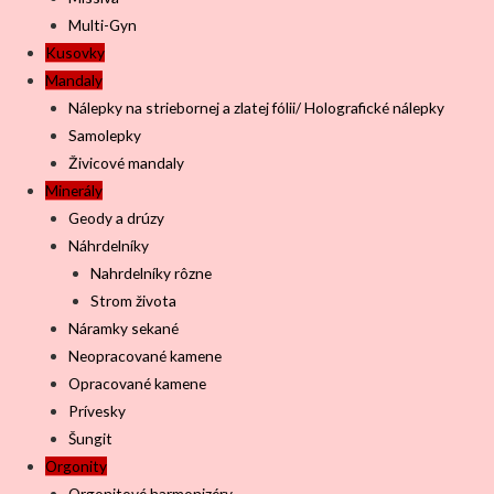
Multi-Gyn
Kusovky
Mandaly
Nálepky na striebornej a zlatej fólii/ Holografické nálepky
Samolepky
Živicové mandaly
Minerály
Geody a drúzy
Náhrdelníky
Nahrdelníky rôzne
Strom života
Náramky sekané
Neopracované kamene
Opracované kamene
Prívesky
Šungit
Orgonity
Orgonitové harmonizéry