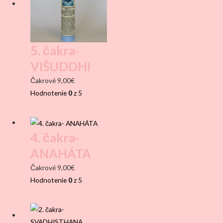
5. čakra-
VIŠUDDHI
Čakrové
9,00
€
Hodnotenie
0
z 5
4. čakra-
ANAHÁTA
Čakrové
9,00
€
Hodnotenie
0
z 5