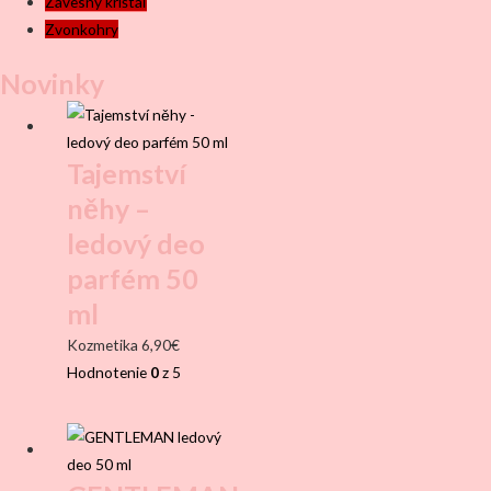
Závesný krištáľ
Zvonkohry
Novinky
Tajemství
něhy –
ledový deo
parfém 50
ml
Kozmetika
6,90
€
Hodnotenie
0
z 5