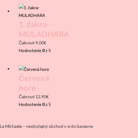
1. čakra-
MULADHARA
Čakrové
9,00
€
Hodnotenie
0
z 5
Červená
hore
Čakrové
12,90
€
Hodnotenie
0
z 5
La Michaela – neobyčajný obchod v srdci kaviarne