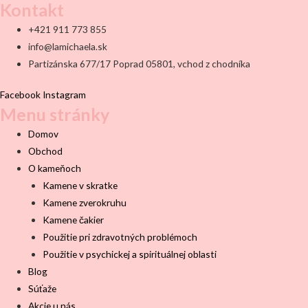
Kontakt
+421 911 773 855
info@lamichaela.sk
Partizánska 677/17 Poprad 05801, vchod z chodníka
Facebook
Instagram
Menu stránky
Domov
Obchod
O kameňoch
Kamene v skratke
Kamene zverokruhu
Kamene čakier
Použitie pri zdravotných problémoch
Použitie v psychickej a spirituálnej oblasti
Blog
Súťaže
Akcie u nás