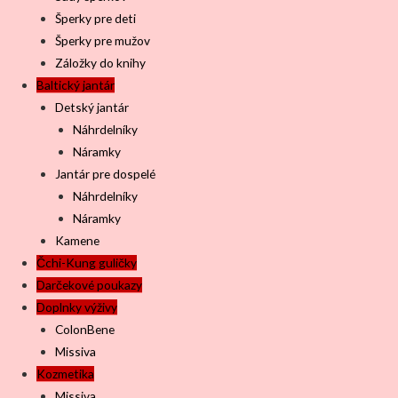
Šperky pre deti
Šperky pre mužov
Záložky do knihy
Baltický jantár
Detský jantár
Náhrdelníky
Náramky
Jantár pre dospelé
Náhrdelníky
Náramky
Kamene
Čchi-Kung guličky
Darčekové poukazy
Doplnky výživy
ColonBene
Missiva
Kozmetika
Missiva