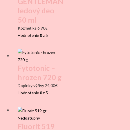
GENTLEMAN
ledový deo
50 ml
Kozmetika
6,90
€
Hodnotenie
0
z 5
Fytotonic –
hrozen 720 g
Doplnky výživy
24,00
€
Hodnotenie
0
z 5
Nedostupný
Fluorit 519