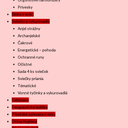
Prívesky
Slnko v srdci
Sviečky a vykurovadlá
Anjel strážny
Archanjelské
Čakrové
Energetické – pohoda
Ochranné runy
Očistné
Sada 4 ks sviečok
Sviečky priania
Tématické
Vonné tyčinky a vykurovadlá
Talizmany
Terapeutické ladičky
Tibetské spievajúce misy
Ústna hygiena