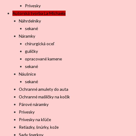
Prívesky
Autorská tvorba La Michaela
Náhrdelníky
sekané
Náramky
chirurgická oceľ
guličky
opracované kamene
sekané
Náušnice
sekané
Ochranné amulety do auta
Ochranné mašličky na kočík
Párové náramky
Prívesky
Prívesky na kľúče
Retiazky, šnúrky, kože
Sady šperkov