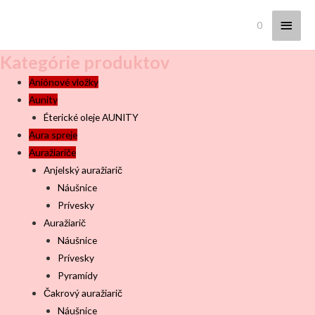
Hlav
0
Menu
Kategórie produktov
Aniónové vložky
Aunity
Éterické oleje AUNITY
Aura spreje
Auražiariče
Anjelský auražiarič
Náušnice
Prívesky
Auražiarič
Náušnice
Prívesky
Pyramídy
Čakrový auražiarič
Náušnice