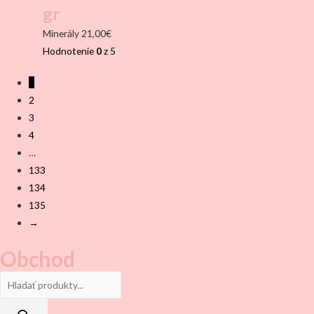
gr
Minerály
21,00
€
Hodnotenie
0
z 5
1
2
3
4
…
133
134
135
→
Obchod
Products
search