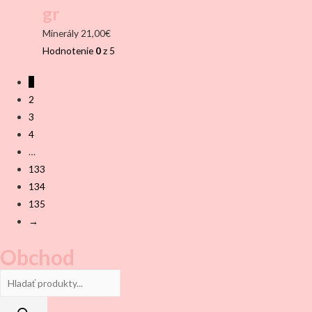
gr
Minerály
21,00
€
Hodnotenie
0
z 5
1
2
3
4
…
133
134
135
→
Obchod
Products
search