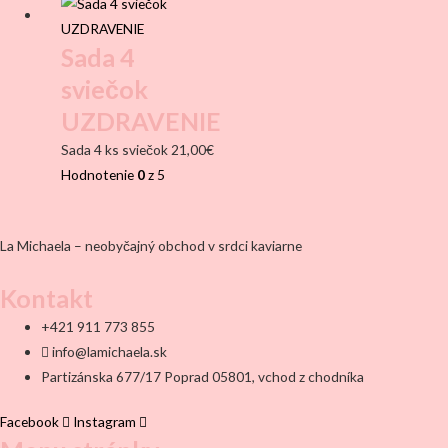
Sada 4
sviečok
UZDRAVENIE
Sada 4 ks sviečok
21,00
€
Hodnotenie
0
z 5
La Michaela – neobyčajný obchod v srdci kaviarne
Kontakt
+421 911 773 855
info@lamichaela.sk
Partizánska 677/17 Poprad 05801, vchod z chodníka
Facebook
Instagram