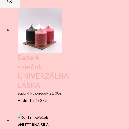
Sada 4
sviečok
UNIVERZÁLNA
LÁSKA
Sada 4 ks sviečok
21,00
€
Hodnotenie
0
z 5