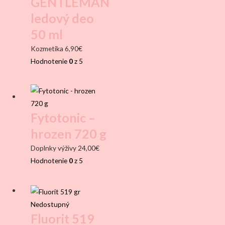
GENTLEMAN
ledový deo
50 ml
Kozmetika
6,90
€
Hodnotenie
0
z 5
Fytotonic –
hrozen 720 g
Doplnky výživy
24,00
€
Hodnotenie
0
z 5
Nedostupný
Fluorit 519