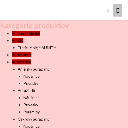
Hla
0
Men
Kategórie produktov
Aniónové vložky
Aunity
Éterické oleje AUNITY
Aura spreje
Auražiariče
Anjelský auražiarič
Náušnice
Prívesky
Auražiarič
Náušnice
Prívesky
Pyramídy
Čakrový auražiarič
Náušnice