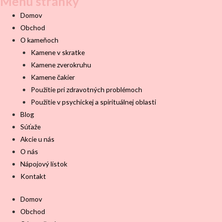
Menu stránky
Domov
Obchod
O kameňoch
Kamene v skratke
Kamene zverokruhu
Kamene čakier
Použitie pri zdravotných problémoch
Použitie v psychickej a spirituálnej oblasti
Blog
Súťaže
Akcie u nás
O nás
Nápojový lístok
Kontakt
Domov
Obchod