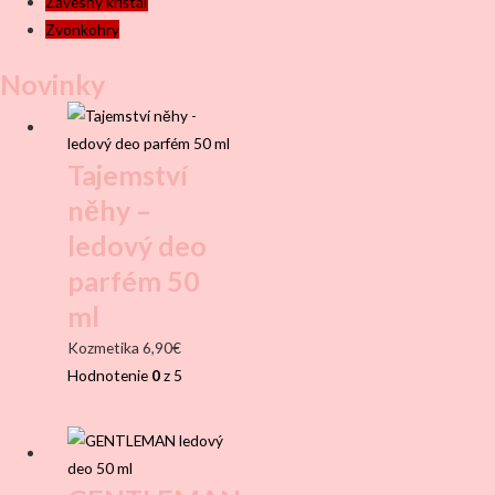
Závesný krištáľ
Zvonkohry
Novinky
Tajemství
něhy –
ledový deo
parfém 50
ml
Kozmetika
6,90
€
Hodnotenie
0
z 5