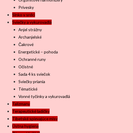
Prívesky
Slnko v srdci
Sviečky a vykurovadlá
Anjel strážny
Archanjelské
Čakrové
Energetické – pohoda
Ochranné runy
Očistné
Sada 4 ks sviečok
Sviečky priania
Tématické
Vonné tyčinky a vykurovadlá
Talizmany
Terapeutické ladičky
Tibetské spievajúce misy
Ústna hygiena