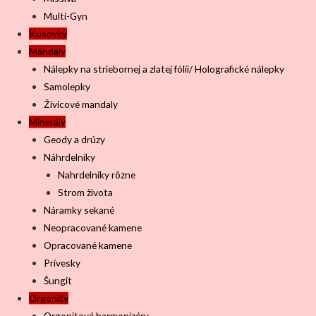
Multi-Gyn
Kusovky
Mandaly
Nálepky na striebornej a zlatej fólii/ Holografické nálepky
Samolepky
Živicové mandaly
Minerály
Geody a drúzy
Náhrdelníky
Nahrdelníky rôzne
Strom života
Náramky sekané
Neopracované kamene
Opracované kamene
Prívesky
Šungit
Orgonity
Orgonitové harmonizéry