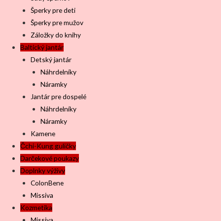
Šperky pre deti
Šperky pre mužov
Záložky do knihy
Baltický jantár
Detský jantár
Náhrdelníky
Náramky
Jantár pre dospelé
Náhrdelníky
Náramky
Kamene
Čchi-Kung guličky
Darčekové poukazy
Doplnky výživy
ColonBene
Missiva
Kozmetika
Missiva