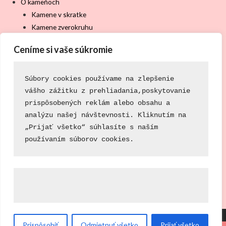
O kameňoch
Kamene v skratke
Kamene zverokruhu
Kamene čakier
Ceníme si vaše súkromie
Použitie pri zdravotných problémoch
Použitie v psychickej a spirituálnej oblasti
Blog
Súbory cookies používame na zlepšenie
Súťaže
vášho zážitku z prehliadania,
poskytovanie
Akcie u nás
prispôsobených reklám alebo obsahu a 
O nás
analýzu našej návštevnosti. 
Kliknutím na
„Prijať všetko“ súhlasíte s naším 
Nápojový lístok
používaním 
súborov cookies.
Kontakt
Právne centrum
Všeobecné obchodné podmienky
Zásady ochrany osobných údajov & GDPR
Select your currency
Prispôsobiť
Odmietnuť všetko
Prijať všetko