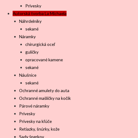
Prívesky
Autorská tvorba La Michaela
Náhrdelníky
sekané
Náramky
chirurgická oceľ
guličky
opracované kamene
sekané
Náušnice
sekané
Ochranné amulety do auta
Ochranné mašličky na kočík
Párové náramky
Prívesky
Prívesky na kľúče
Retiazky, šnúrky, kože
Sady šperkov