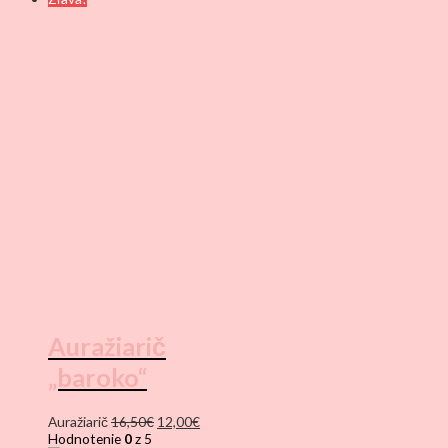
Auražiarič
„baroko“
Pôvodná
Aktuálna
Auražiarič
16,50
€
12,00
€
cena
cena
Hodnotenie
0
z 5