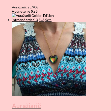
Auražiarič
25,90
€
Hodnotenie
0
z 5
Auražiarič