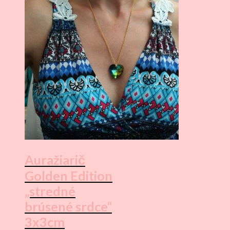
Auražiarič
Golden Edition
„stredné
brúsené srdce“
3x3cm