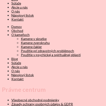
Súťaže
Akcie u nás
O nás
Nápojový lístok
Kontakt
Domov
Obchod
O kameňoch
Kamene v skratke
Kamene zverokruhu
Kamene čakier
Použitie pri zdravotných problémoch
Použitie v psychickej a spirituálnej oblasti
Blog
Súťaže
Akcie u nás
O nás
Nápojový lístok
Kontakt
Právne centrum
Všeobecné obchodné podmienky
Zásady ochrany osobných údajov & GDPR