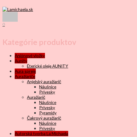
Preskočiť
na
obsah
Hlavné
Menu
0
Kategórie produktov
Aniónové vložky
Aunity
Éterické oleje AUNITY
Aura spreje
Auražiariče
Anjelský auražiarič
Náušnice
Prívesky
Auražiarič
Náušnice
Prívesky
Pyramídy
Čakrový auražiarič
Náušnice
Prívesky
Autorská tvorba La Michaela