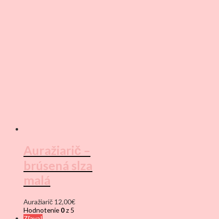
Auražiarič –
brúsená slza
malá
Auražiarič
12,00
€
Hodnotenie
0
z 5
Zľava!