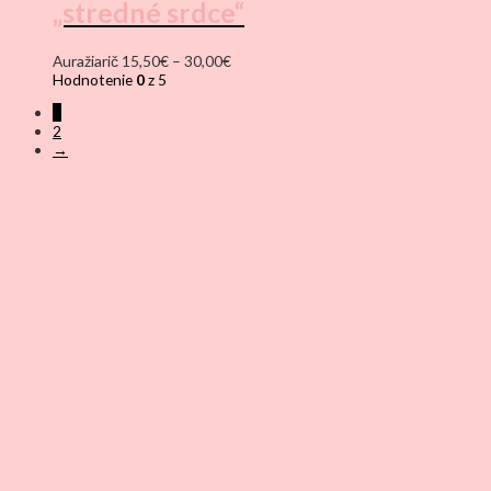
„stredné srdce“
Price
Auražiarič
15,50
€
–
30,00
€
range:
Hodnotenie
0
z 5
15,50€
1
through
2
30,00€
→