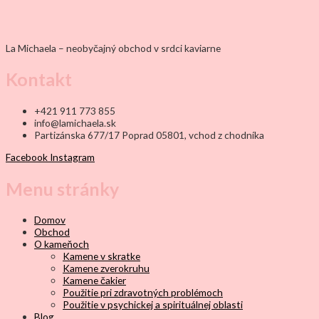
La Michaela – neobyčajný obchod v srdci kaviarne
Kontakt
+421 911 773 855
info@lamichaela.sk
Partizánska 677/17 Poprad 05801, vchod z chodníka
Facebook
Instagram
Menu stránky
Domov
Obchod
O kameňoch
Kamene v skratke
Kamene zverokruhu
Kamene čakier
Použitie pri zdravotných problémoch
Použitie v psychickej a spirituálnej oblasti
Blog