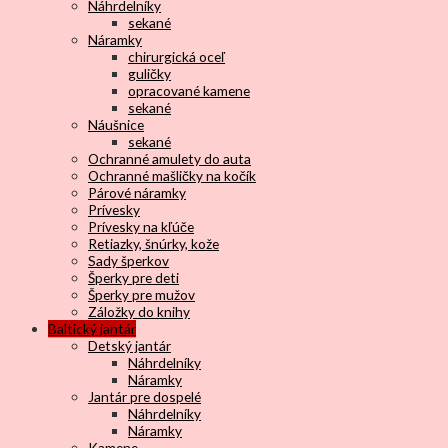
Náhrdelníky
sekané
Náramky
chirurgická oceľ
guličky
opracované kamene
sekané
Náušnice
sekané
Ochranné amulety do auta
Ochranné mašličky na kočík
Párové náramky
Prívesky
Prívesky na kľúče
Retiazky, šnúrky, kože
Sady šperkov
Šperky pre deti
Šperky pre mužov
Záložky do knihy
Baltický jantár
Detský jantár
Náhrdelníky
Náramky
Jantár pre dospelé
Náhrdelníky
Náramky
Kamene