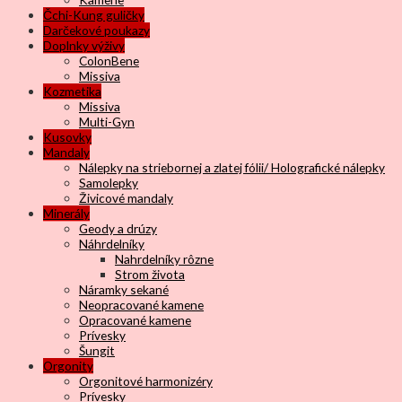
Čchi-Kung guličky
Darčekové poukazy
Doplnky výživy
ColonBene
Missiva
Kozmetika
Missiva
Multi-Gyn
Kusovky
Mandaly
Nálepky na striebornej a zlatej fólii/ Holografické nálepky
Samolepky
Živicové mandaly
Minerály
Geody a drúzy
Náhrdelníky
Nahrdelníky rôzne
Strom života
Náramky sekané
Neopracované kamene
Opracované kamene
Prívesky
Šungit
Orgonity
Orgonitové harmonizéry
Prívesky