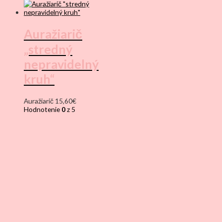
bola:
je:
16,50€.
12,00€.
Auražiarič
„stredný
nepravidelný
kruh“
Auražiarič
15,60
€
Hodnotenie
0
z 5