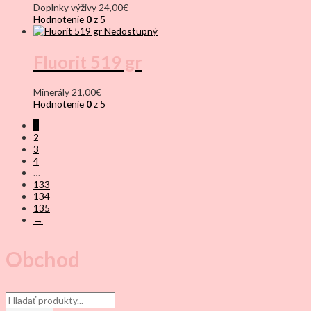
Doplnky výživy
24,00
€
Hodnotenie
0
z 5
Nedostupný
Fluorit 519 gr
Minerály
21,00
€
Hodnotenie
0
z 5
1
2
3
4
…
133
134
135
→
Obchod
Products
search