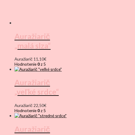
Auražiarič
„malá slza“
Auražiarič
11,10
€
Hodnotenie
0
z 5
Auražiarič
„veľké srdce“
Auražiarič
22,50
€
Hodnotenie
0
z 5
Auražiarič