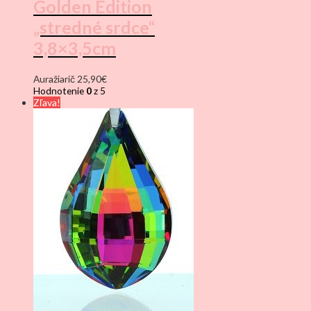
Golden Edition
„stredné srdce“
3,8×3,5cm
Auražiarič
25,90
€
Hodnotenie
0
z 5
Zľava!