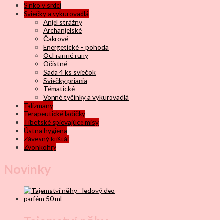
Slnko v srdci
Sviečky a vykurovadlá
Anjel strážny
Archanjelské
Čakrové
Energetické – pohoda
Ochranné runy
Očistné
Sada 4 ks sviečok
Sviečky priania
Tématické
Vonné tyčinky a vykurovadlá
Talizmany
Terapeutické ladičky
Tibetské spievajúce misy
Ústna hygiena
Závesný krištáľ
Zvonkohry
Novinky