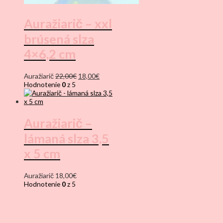
Auražiarič – xxl
brúsená slza
4×6,2 cm
Pôvodná
Aktuálna
Auražiarič
22,00
€
18,00
€
cena
cena
Hodnotenie
0
z 5
bola:
je:
22,00€.
18,00€.
Auražiarič –
lámaná slza 3,5
x 5 cm
Auražiarič
18,00
€
Hodnotenie
0
z 5