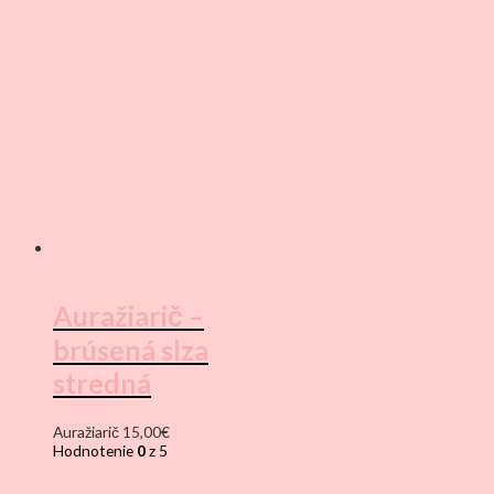
Auražiarič –
brúsená slza
stredná
Auražiarič
15,00
€
Hodnotenie
0
z 5