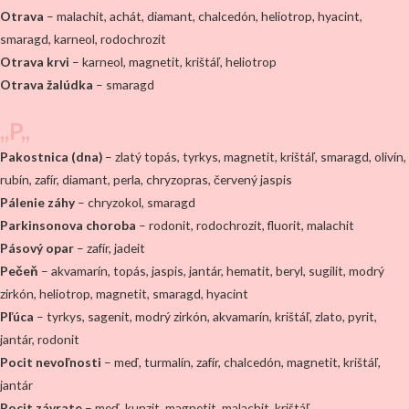
Otrava
– malachit, achát, diamant, chalcedón, heliotrop, hyacint,
smaragd, karneol, rodochrozit
Otrava krvi
– karneol, magnetit, krištáľ, heliotrop
Otrava žalúdka
– smaragd
,,P,,
Pakostnica (dna)
– zlatý topás, tyrkys, magnetit, krištáľ, smaragd, olivín,
rubín, zafír, diamant, perla, chryzopras, červený jaspis
Pálenie záhy
– chryzokol, smaragd
Parkinsonova choroba
– rodonit, rodochrozit, fluorit, malachit
Pásový opar
– zafír, jadeit
Pečeň
– akvamarín, topás, jaspis, jantár, hematit, beryl, sugilit, modrý
zirkón, heliotrop, magnetit, smaragd, hyacint
Pľúca
– tyrkys, sagenit, modrý zirkón, akvamarín, krištáľ, zlato, pyrit,
jantár, rodonit
Pocit nevoľnosti
– meď, turmalín, zafír, chalcedón, magnetit, krištáľ,
jantár
Pocit závrate
– meď, kunzit, magnetit, malachit, krištáľ