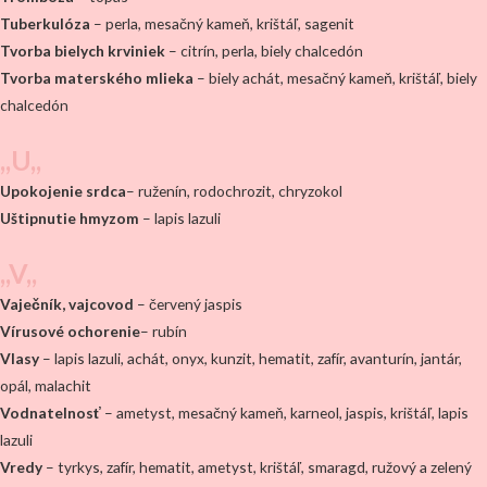
Tuberkulóza
– perla, mesačný kameň, krištáľ, sagenit
Tvorba bielych krviniek
– citrín, perla, biely chalcedón
Tvorba materského mlieka
– biely achát, mesačný kameň, krištáľ, biely
chalcedón
,,U,,
Upokojenie srdca
– ruženín, rodochrozit, chryzokol
Uštipnutie hmyzom
– lapis lazuli
,,V,,
Vaječník, vajcovod
– červený jaspis
Vírusové ochorenie
– rubín
Vlasy
– lapis lazuli, achát, onyx, kunzit, hematit, zafír, avanturín, jantár,
opál, malachit
Vodnatelnosť
– ametyst, mesačný kameň, karneol, jaspis, krištáľ, lapis
lazuli
Vredy
– tyrkys, zafír, hematit, ametyst, krištáľ, smaragd, ružový a zelený