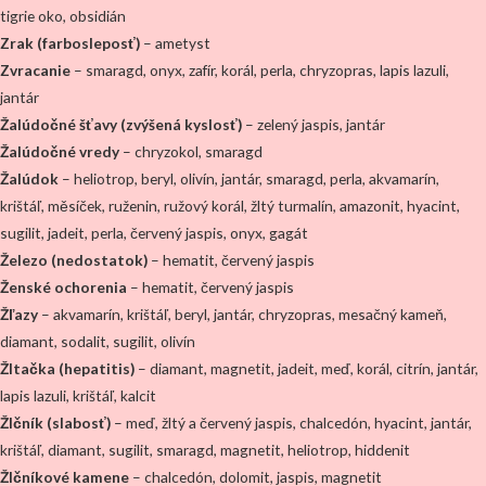
tigrie oko, obsidián
Zrak (farbosleposť)
– ametyst
Zvracanie
– smaragd, onyx, zafír, korál, perla, chryzopras, lapis lazuli,
jantár
Žalúdočné šťavy (zvýšená kyslosť)
– zelený jaspis, jantár
Žalúdočné vredy
– chryzokol, smaragd
Žalúdok
– heliotrop, beryl, olivín, jantár, smaragd, perla, akvamarín,
krištáľ, měsíček, ruženin, ružový korál, žltý turmalín, amazonit, hyacint,
sugilit, jadeit, perla, červený jaspis, onyx, gagát
Železo (nedostatok)
– hematit, červený jaspis
Ženské ochorenia
– hematit, červený jaspis
Žľazy
– akvamarín, krištáľ, beryl, jantár, chryzopras, mesačný kameň,
diamant, sodalit, sugilit, olivín
Žltačka (hepatitis)
– diamant, magnetit, jadeit, meď, korál, citrín, jantár,
lapis lazuli, krištáľ, kalcit
Žlčník (slabosť)
– meď, žltý a červený jaspis, chalcedón, hyacint, jantár,
krištáľ, diamant, sugilit, smaragd, magnetit, heliotrop, hiddenit
Žlčníkové kamene
– chalcedón, dolomit, jaspis, magnetit