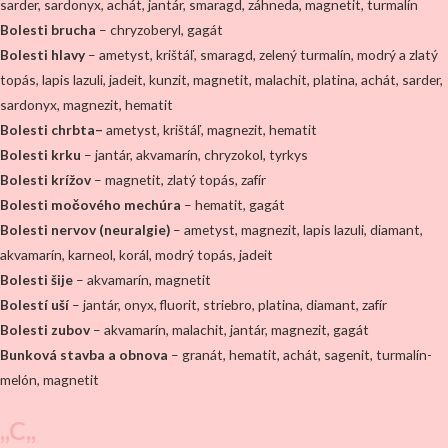
sarder, sardonyx, achát, jantár, smaragd, záhneda, magnetit, turmalín
Bolesti brucha
– chryzoberyl, gagát
Bolesti hlavy
– ametyst, krištáľ, smaragd, zelený turmalín, modrý a zlatý
topás, lapis lazuli, jadeit, kunzit, magnetit, malachit, platina, achát, sarder,
sardonyx, magnezit, hematit
Bolesti chrbta–
ametyst, krištáľ, magnezit, hematit
Bolesti krku
– jantár, akvamarín, chryzokol, tyrkys
Bolesti krížov
– magnetit, zlatý topás, zafír
Bolesti močového mechúra
– hematit, gagát
Bolesti nervov (neuralgie)
– ametyst, magnezit, lapis lazuli, diamant,
akvamarín, karneol, korál, modrý topás, jadeit
Bolesti šije
– akvamarín, magnetit
Bolestí uší
– jantár, onyx, fluorit, striebro, platina, diamant, zafír
Bolesti zubov
– akvamarín, malachit, jantár, magnezit, gagát
Bunková stavba a obnova
– granát, hematit, achát, sagenit, turmalín-
melón, magnetit
,,C,,