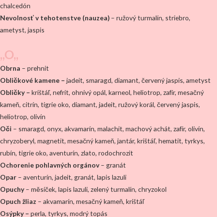
chalcedón
Nevolnosť v tehotenstve (nauzea)
– ružový turmalín, striebro,
ametyst, jaspis
,,O,,
Obrna
– prehnit
Obličkové kamene –
jadeit, smaragd, diamant, červený jaspis, ametyst
Obličky –
krištáľ, nefrit, ohnivý opál, karneol, heliotrop, zafír, mesačný
kameň, citrín, tigrie oko, diamant, jadeit, ružový korál, červený jaspis,
heliotrop, olivín
Oči
– smaragd, onyx, akvamarín, malachit, machový achát, zafír, olivín,
chryzoberyl, magnetit, mesačný kameň, jantár, krištáľ, hematit, tyrkys,
rubín, tigrie oko, aventurín, zlato, rodochrozit
Ochorenie pohlavných orgánov
– granát
Opar
– aventurín, jadeit, granát, lapis lazuli
Opuchy
– měsíček, lapis lazuli, zelený turmalín, chryzokol
Opuch
žliaz
– akvamarín, mesačný kameň, krištáľ
Osýpky –
perla, tyrkys, modrý topás