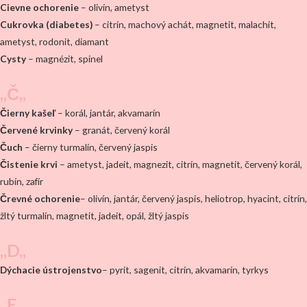
Cievne ochorenie
– olivín, ametyst
Cukrovka (diabetes)
– citrín, machový achát, magnetit, malachit,
ametyst, rodonit, diamant
Cysty
– magnézit, spinel
,,Č,,
Čierny kašeľ
– korál, jantár, akvamarín
Červené krvinky
– granát, červený korál
Čuch
– čierny turmalín, červený jaspis
Čistenie krvi
– ametyst, jadeit, magnezit, citrín, magnetit, červený korál,
rubín, zafír
Črevné ochorenie
– olivín, jantár, červený jaspis, heliotrop, hyacint, citrín,
žltý turmalín, magnetit, jadeit, opál, žltý jaspis
,,D,,
Dýchacie ústrojenstvo
– pyrit, sagenit, citrín, akvamarín, tyrkys
,,E,,