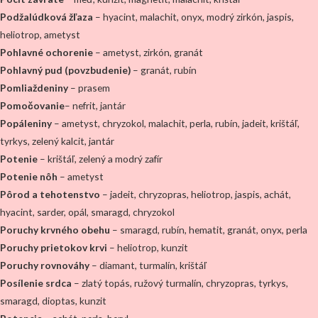
Podžalúdková žľaza
– hyacint, malachit, onyx, modrý zirkón, jaspis,
heliotrop, ametyst
Pohlavné ochorenie
– ametyst, zirkón, granát
Pohlavný pud (povzbudenie)
– granát, rubín
Pomliaždeniny
– prasem
Pomočovanie
– nefrit, jantár
Popáleniny
– ametyst, chryzokol, malachit, perla, rubín, jadeit, krištáľ,
tyrkys, zelený kalcit, jantár
Potenie
– krištáľ, zelený a modrý zafír
Potenie nôh
– ametyst
Pôrod a tehotenstvo
– jadeit, chryzopras, heliotrop, jaspis, achát,
hyacint, sarder, opál, smaragd, chryzokol
Poruchy krvného obehu
– smaragd, rubín, hematit, granát, onyx, perla
Poruchy prietokov krvi
– heliotrop, kunzit
Poruchy rovnováhy
– diamant, turmalín, krištáľ
Posílenie srdca
– zlatý topás, ružový turmalín, chryzopras, tyrkys,
smaragd, dioptas, kunzit