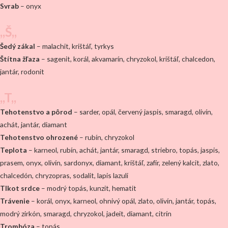
Svrab
– onyx
,,Š,,
Šedý zákal
– malachit, krištáľ, tyrkys
Štítna žľaza
– sagenit, korál, akvamarín, chryzokol, krištáľ, chalcedon,
jantár, rodonit
,,T,,
Tehotenstvo a pôrod
– sarder, opál, červený jaspis, smaragd, olivín,
achát, jantár, diamant
Tehotenstvo ohrozené
– rubín, chryzokol
Teplota
– karneol, rubín, achát, jantár, smaragd, striebro, topás, jaspis,
prasem, onyx, olivín, sardonyx, diamant, krištáľ, zafír, zelený kalcit, zlato,
chalcedón, chryzopras, sodalit, lapis lazuli
Tlkot srdce
– modrý topás, kunzit, hematit
Trávenie
– korál, onyx, karneol, ohnivý opál, zlato, olivín, jantár, topás,
modrý zirkón, smaragd, chryzokol, jadeit, diamant, citrín
Trombóza
– topás