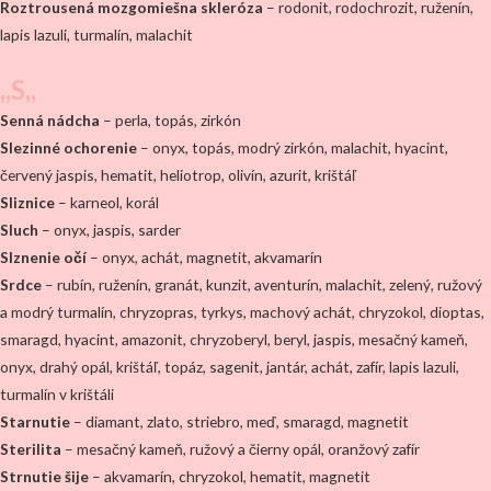
Roztrousená mozgomiešna skleróza
– rodonit, rodochrozit, ruženín,
lapis lazuli, turmalín, malachit
,,S,,
Senná nádcha
– perla, topás, zirkón
Slezinné ochorenie
– onyx, topás, modrý zirkón, malachit, hyacint,
červený jaspis, hematit, heliotrop, olivín, azurit, krištáľ
Sliznice
– karneol, korál
Sluch
– onyx, jaspis, sarder
Slznenie očí
– onyx, achát, magnetit, akvamarín
Srdce
– rubín, ruženín, granát, kunzit, aventurín, malachit, zelený, ružový
a modrý turmalín, chryzopras, tyrkys, machový achát, chryzokol, dioptas,
smaragd, hyacint, amazonit, chryzoberyl, beryl, jaspis, mesačný kameň,
onyx, drahý opál, krištáľ, topáz, sagenit, jantár, achát, zafír, lapis lazuli,
turmalín v krištáli
Starnutie
– diamant, zlato, striebro, meď, smaragd, magnetit
Sterilita
– mesačný kameň, ružový a čierny opál, oranžový zafír
Strnutie šije
– akvamarín, chryzokol, hematit, magnetit