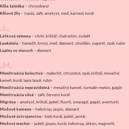
Kŕče žalúdka
– chryzoberyl
Kŕčové žily
– topáz, zafír, ametyst, meď, karneol, korál
,,L,,
Látková výmena
– citrín, krištáľ, chalcedón, sodalit
Leukémia
– hematit, bronz, meď, diamant, obsidián, sagenit, opál, rubín
Lupiny vo vlasoch
– diamant
,,M,,
Menštruácia bolestivá
– malachit, chryzokol, opál, krištáľ, mesačný
kameň, korál, lapis lazuli, rubín
Menštruácia nepravidelná
– mesačný kameň, turmalín-melón, gagát
Menštruácia silná
– zafír, červený korál
Migréna
– ametyst, krištáľ, jadeit, fluorit, smaragd, gagát, aventurín
Močové kamene
– heliotrop, jaspis, diamant
Močové ústrojenstvo
– biely korál, jadeit, jantár
Močový mechúr
– jadeit, jaspis, korál, heliotrop, zirkón, magnetit,