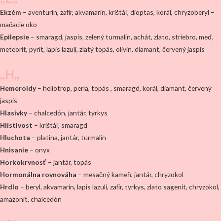
Ekzém
– aventurín, zafír, akvamarín, krištáľ, dioptas, korál, chryzoberyl –
mačacie oko
Epilepsie
– smaragd, jaspis, zelený turmalín, achát, zlato, striebro, meď,
meteorit, pyrit, lapis lazuli, zlatý topás, olivín, diamant, červený jaspis
,,H,,
Hemeroidy
– heliotrop, perla, topás , smaragd, korál, diamant, červený
jaspis
Hlasivky
– chalcedón, jantár, tyrkys
Hlístivost
– krištáľ, smaragd
Hluchota
– platina, jantár, turmalín
Hnisanie
– onyx
Horkokrvnosť
– jantár, topás
Hormonálna rovnováha
– mesačný kameň, jantár, chryzokol
Hrdlo
– beryl, akvamarín, lapis lazuli, zafír, tyrkys, zlato sagenit, chryzokol,
amazonit, chalcedón