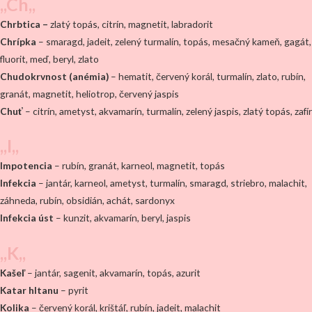
,,Ch,,
Chrbtica –
zlatý topás, citrín, magnetit, labradorit
Chrípka
– smaragd, jadeit, zelený turmalín, topás, mesačný kameň, gagát,
fluorit, meď, beryl, zlato
Chudokrvnost (anémia)
– hematit, červený korál, turmalín, zlato, rubín,
granát, magnetit, heliotrop, červený jaspis
Chuť
– citrín, ametyst, akvamarín, turmalín, zelený jaspis, zlatý topás, zafír
,,I,,
Impotencia
– rubín, granát, karneol, magnetit, topás
Infekcia
– jantár, karneol, ametyst, turmalín, smaragd, striebro, malachit,
záhneda, rubín, obsidián, achát, sardonyx
Infekcia úst
– kunzit, akvamarín, beryl, jaspis
,,K,,
Kašeľ
– jantár, sagenit, akvamarín, topás, azurit
Katar hltanu
– pyrit
Kolika
– červený korál, krištáľ, rubín, jadeit, malachit