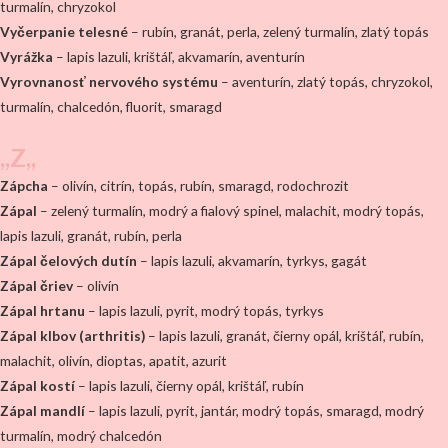
turmalín, chryzokol
Vyčerpanie telesné
– rubín, granát, perla, zelený turmalín, zlatý topás
Vyrážka
– lapis lazuli, krištáľ, akvamarín, aventurín
Vyrovnanosť nervového systému
– aventurín, zlatý topás, chryzokol,
turmalín, chalcedón, fluorit, smaragd
,,Z,,
Zápcha
– olivín, citrín, topás, rubín, smaragd, rodochrozit
Zápal
– zelený turmalín, modrý a fialový spinel, malachit, modrý topás,
lapis lazuli, granát, rubín, perla
Zápal čelových dutín
– lapis lazuli, akvamarín, tyrkys, gagát
Zápal čriev
– olivín
Zápal hrtanu
– lapis lazuli, pyrit, modrý topás, tyrkys
Zápal klbov (arthritis)
– lapis lazuli, granát, čierny opál, krištáľ, rubín,
malachit, olivín, dioptas, apatit, azurit
Zápal kostí
– lapis lazuli, čierny opál, krištáľ, rubín
Zápal mandlí
– lapis lazuli, pyrit, jantár, modrý topás, smaragd, modrý
turmalín, modrý chalcedón