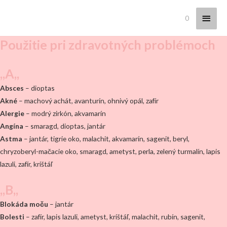
Hlav
0
Menu
Použitie pri zdravotných problémoch
,,A,,
Absces
– dioptas
Akné
– machový achát, avanturín, ohnivý opál, zafír
Alergie
– modrý zirkón, akvamarín
Angína
– smaragd, dioptas, jantár
Astma
– jantár, tigrie oko, malachit, akvamarín, sagenit, beryl,
chryzoberyl-mačacie oko, smaragd, ametyst, perla, zelený turmalín, lapis
lazuli, zafír, krištáľ
,,B,,
Blokáda moču
– jantár
Bolesti
– zafír, lapis lazuli, ametyst, krištáľ, malachit, rubín, sagenit,