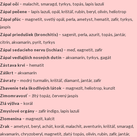
Zápal očí
– malachit, smaragd, tyrkys, topás, lapis lazuli
Zápal pečene
– lapis lazuli, opál, krištáľ, rubín, beryl, olivín, heliotrop
Zápal pľúc
– magnetit, svetlý opál, perla, ametyst, hematit, zafír, tyrkys,
jaspis
Zápal priedušiek (bronchitis)
– sagenit, perla, azurit, topás, jantár,
citrín, akvamarín, pyrit, tyrkys
Zápal sedacieho nervu (ischias)
– meď, eagnetit, zafír
Zápal vedlajších nosných dutín
– akvamarín, tyrkys, gagát
Zástava krvi
– hematit
Záškrt
– akvamarín
Závraty
– modrý turmalín, krištáľ, diamant, jantár, zafír
Zbavenie tela škodlivých látok
– magnezit, heliotrop, kunzit
Zimomravosť
– žltý topáz, červený jaspis
Zlá výživa
– korál
Zmyslové orgány
– zafír indigo, lapis lazuli
Zlomenina
– magnezit, kalcit
Zrak
– ametyst, beryl, achát, korál, malachit, aventurín, krištáľ, smaragd,
akvamarín, chryzoberyl, magnetit, zlatý topás, olivín, rubín, zafír, jantár,