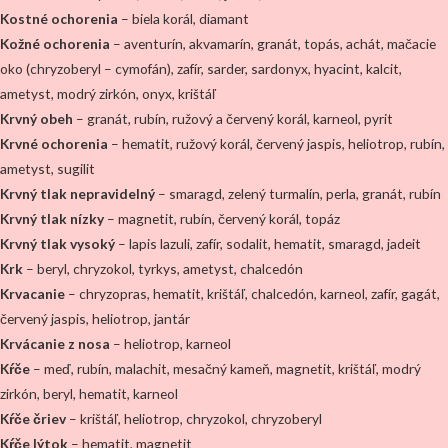
Kostné ochorenia
– biela korál, diamant
Kožné ochorenia
– aventurín, akvamarín, granát, topás, achát, mačacie
oko (chryzoberyl – cymofán), zafír, sarder, sardonyx, hyacint, kalcit,
ametyst, modrý zirkón, onyx, krištáľ
Krvný obeh
– granát, rubín, ružový a červený korál, karneol, pyrit
Krvné ochorenia
– hematit, ružový korál, červený jaspis, heliotrop, rubín,
ametyst, sugilit
Krvný tlak nepravidelný
– smaragd, zelený turmalín, perla, granát, rubín
Krvný tlak nízky
– magnetit, rubín, červený korál, topáz
Krvný tlak vysoký
– lapis lazuli, zafír, sodalit, hematit, smaragd, jadeit
Krk
– beryl, chryzokol, tyrkys, ametyst, chalcedón
Krvacanie
– chryzopras, hematit, krištáľ, chalcedón, karneol, zafír, gagát,
červený jaspis, heliotrop, jantár
Krvácanie z nosa
– heliotrop, karneol
Kŕče
– meď, rubín, malachit, mesačný kameň, magnetit, krištáľ, modrý
zirkón, beryl, hematit, karneol
Kŕče čriev
– krištáľ, heliotrop, chryzokol, chryzoberyl
Kŕče lýtok
– hematit, magnetit