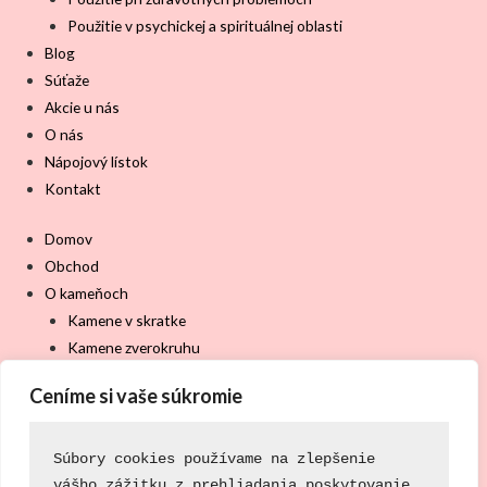
Použitie v psychickej a spirituálnej oblasti
Blog
Súťaže
Akcie u nás
O nás
Nápojový lístok
Kontakt
Domov
Obchod
O kameňoch
Kamene v skratke
Kamene zverokruhu
Kamene čakier
Ceníme si vaše súkromie
Použitie pri zdravotných problémoch
Použitie v psychickej a spirituálnej oblasti
Blog
Súbory cookies používame na zlepšenie
Súťaže
vášho zážitku z prehliadania,
poskytovanie