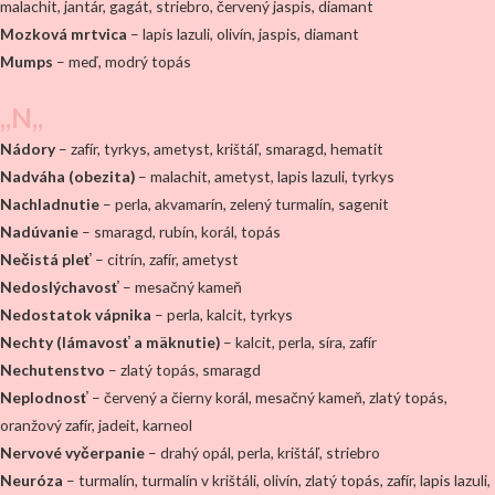
malachit, jantár, gagát, striebro, červený jaspis, diamant
Mozková mrtvica
– lapis lazuli, olivín, jaspis, diamant
Mumps
– meď, modrý topás
,,N,,
Nádory
– zafír, tyrkys, ametyst, krištáľ, smaragd, hematit
Nadváha (obezita)
– malachit, ametyst, lapis lazuli, tyrkys
Nachladnutie
– perla, akvamarín, zelený turmalín, sagenit
Nadúvanie
– smaragd, rubín, korál, topás
Nečistá pleť
– citrín, zafír, ametyst
Nedoslýchavosť
– mesačný kameň
Nedostatok vápnika
– perla, kalcit, tyrkys
Nechty (lámavosť a mäknutie)
– kalcit, perla, síra, zafír
Nechutenstvo
– zlatý topás, smaragd
Neplodnosť
– červený a čierny korál, mesačný kameň, zlatý topás,
oranžový zafír, jadeit, karneol
Nervové vyčerpanie
– drahý opál, perla, krištáľ, striebro
Neuróza
– turmalín, turmalín v krištáli, olivín, zlatý topás, zafír, lapis lazuli,