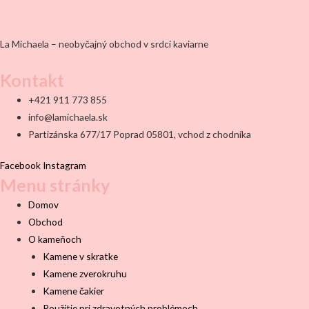
La Michaela – neobyčajný obchod v srdci kaviarne
Kontakt
+421 911 773 855
info@lamichaela.sk
Partizánska 677/17 Poprad 05801, vchod z chodníka
Facebook
Instagram
Menu stránky
Domov
Obchod
O kameňoch
Kamene v skratke
Kamene zverokruhu
Kamene čakier
Použitie pri zdravotných problémoch