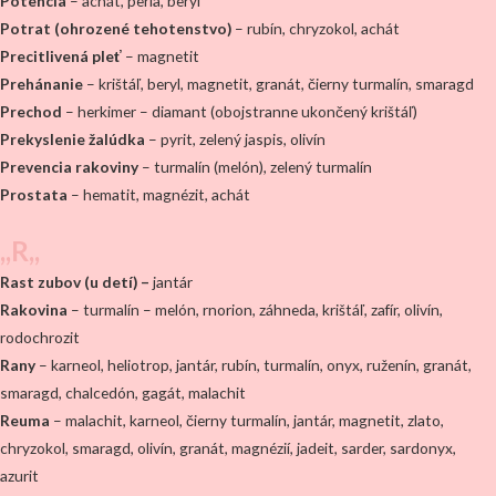
Potencia
– achát, perla, beryl
Potrat (ohrozené tehotenstvo)
– rubín, chryzokol, achát
Precitlivená pleť
– magnetit
Prehánanie
– krištáľ, beryl, magnetit, granát, čierny turmalín, smaragd
Prechod
– herkimer – diamant (obojstranne ukončený krištáľ)
Prekyslenie žalúdka
– pyrit, zelený jaspis, olivín
Prevencia rakoviny
– turmalín (melón), zelený turmalín
Prostata
– hematit, magnézit, achát
,,R,,
Rast zubov (u detí) –
jantár
Rakovina
– turmalín – melón, rnorion, záhneda, krištáľ, zafír, olivín,
rodochrozit
Rany
– karneol, heliotrop, jantár, rubín, turmalín, onyx, ruženín, granát,
smaragd, chalcedón, gagát, malachit
Reuma
– malachit, karneol, čierny turmalín, jantár, magnetit, zlato,
chryzokol, smaragd, olivín, granát, magnézií, jadeit, sarder, sardonyx,
azurit