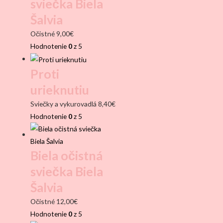
sviečka Biela
Šalvia
Očistné
9,00
€
Hodnotenie
0
z 5
Proti
urieknutiu
Sviečky a vykurovadlá
8,40
€
Hodnotenie
0
z 5
Biela očistná
sviečka Biela
Šalvia
Očistné
12,00
€
Hodnotenie
0
z 5