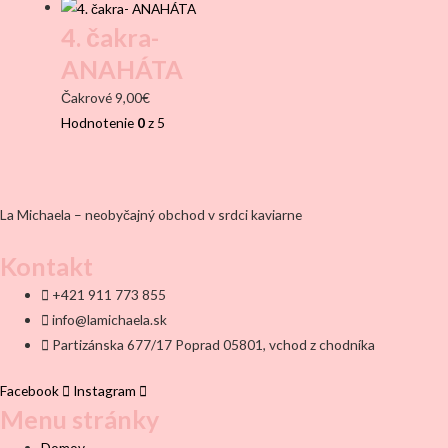
4. čakra-
ANAHÁTA
Čakrové
9,00
€
Hodnotenie
0
z 5
La Michaela – neobyčajný obchod v srdci kaviarne
Kontakt
+421 911 773 855
info@lamichaela.sk
Partizánska 677/17 Poprad 05801, vchod z chodníka
Facebook
Instagram
Menu stránky
Domov