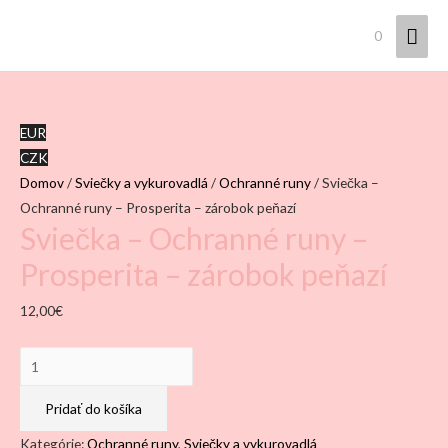
Hla
0
Men
EUR
CZK
Domov
/
Sviečky a vykurovadlá
/
Ochranné runy
/ Sviečka –
Ochranné runy – Prosperita – zárobok peňazí
Sviečka – Ochranné runy –
Prosperita – zárobok peňazí
12,00
€
množstvo
Sviečka
-
Pridať do košíka
Ochranné
Kategórie:
Ochranné runy
,
Sviečky a vykurovadlá