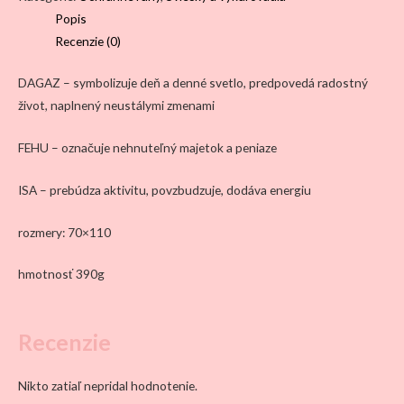
runy
Popis
-
Recenzie (0)
Prosperita
-
DAGAZ – symbolizuje deň a denné svetlo, predpovedá radostný
zárobok
život, naplnený neustálymi zmenami
peňazí
FEHU – označuje nehnuteľný majetok a peniaze
ISA – prebúdza aktivitu, povzbudzuje, dodáva energiu
rozmery: 70×110
hmotnosť 390g
Recenzie
Nikto zatiaľ nepridal hodnotenie.