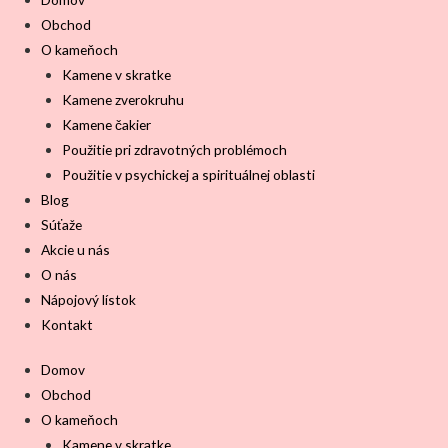
Obchod
O kameňoch
Kamene v skratke
Kamene zverokruhu
Kamene čakier
Použitie pri zdravotných problémoch
Použitie v psychickej a spirituálnej oblasti
Blog
Súťaže
Akcie u nás
O nás
Nápojový lístok
Kontakt
Domov
Obchod
O kameňoch
Kamene v skratke