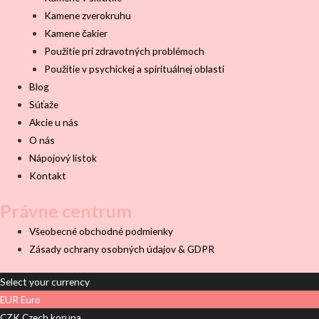
Kamene zverokruhu
Kamene čakier
Použitie pri zdravotných problémoch
Použitie v psychickej a spirituálnej oblasti
Blog
Súťaže
Akcie u nás
O nás
Nápojový lístok
Kontakt
Právne centrum
Všeobecné obchodné podmienky
Zásady ochrany osobných údajov & GDPR
Select your currency
EUR
Euro
CZK
Czech koruna