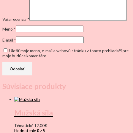
Vaša recenzia
*
Meno
*
E-mail
*
Uložiť moje meno, e-mail a webovú stránku v tomto prehliadači pre
moje budúce komentáre.
Súvisiace produkty
Mužská sila
Tématické
12,00
€
Hodnotenie
0
z 5