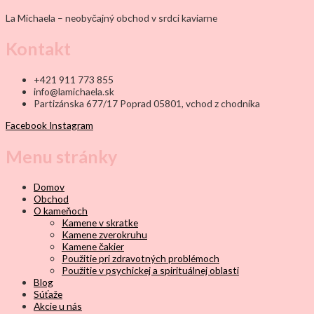
La Michaela – neobyčajný obchod v srdci kaviarne
Kontakt
+421 911 773 855
info@lamichaela.sk
Partizánska 677/17 Poprad 05801, vchod z chodníka
Facebook
Instagram
Menu stránky
Domov
Obchod
O kameňoch
Kamene v skratke
Kamene zverokruhu
Kamene čakier
Použitie pri zdravotných problémoch
Použitie v psychickej a spirituálnej oblasti
Blog
Súťaže
Akcie u nás