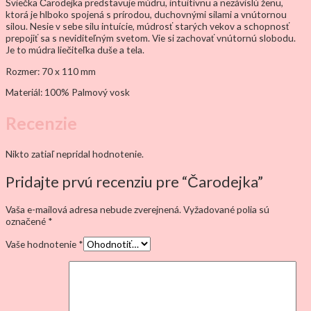
Sviečka Čarodejka predstavuje múdru, intuitívnu a nezávislú ženu,
ktorá je hlboko spojená s prírodou, duchovnými silami a vnútornou
silou. Nesie v sebe silu intuície, múdrosť starých vekov a schopnosť
prepojiť sa s neviditeľným svetom. Vie si zachovať vnútornú slobodu.
Je to múdra liečiteľka duše a tela.
Rozmer: 70 x 110 mm
Materiál: 100% Palmový vosk
Recenzie
Nikto zatiaľ nepridal hodnotenie.
Pridajte prvú recenziu pre “Čarodejka”
Vaša e-mailová adresa nebude zverejnená.
Vyžadované polia sú
označené
*
Vaše hodnotenie
*