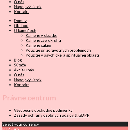
O nás
Nápojový lístok
Kontakt
Domov
Obchod
O kameňoch
Kamene v skratke
Kamene zverokruhu
Kamene čakier
Použitie pri zdravotných problémoch
Použitie v psychickej a spirituálnej oblasti
Blog
Súťaže
Akcie u nás
O nás
Nápojový lístok
Kontakt
Právne centrum
Všeobecné obchodné podmienky
Zásady ochrany osobných údajov & GDPR
Select your currency
EUR
Euro