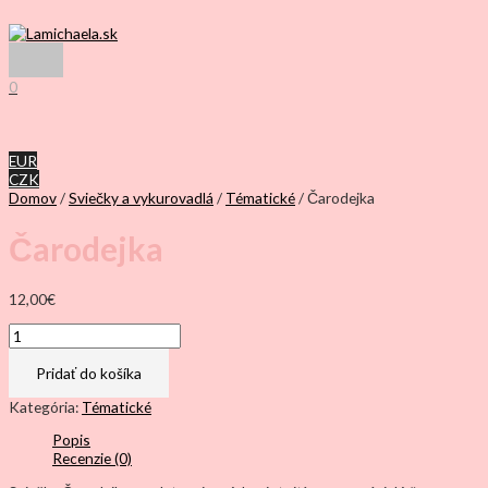
Preskočiť
na
obsah
Hlavné
Menu
0
EUR
CZK
Domov
/
Sviečky a vykurovadlá
/
Tématické
/ Čarodejka
Čarodejka
12,00
€
množstvo
Čarodejka
Pridať do košíka
Kategória:
Tématické
Popis
Recenzie (0)