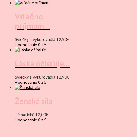
Vďačne
príjmam…
Sviečky a vykurovadlá
12,90
€
Hodnotenie
0
z 5
Láska očisťuje…
Sviečky a vykurovadlá
12,90
€
Hodnotenie
0
z 5
Ženská sila
Tématické
12,00
€
Hodnotenie
0
z 5