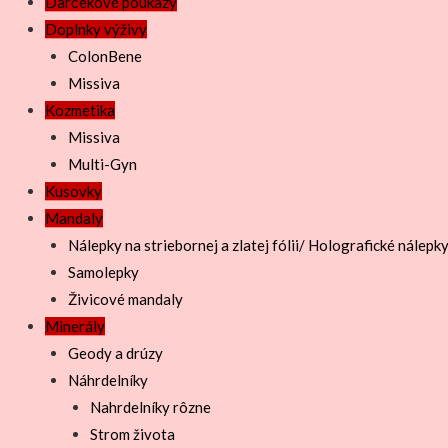
Darčekové poukazy
Doplnky výživy
ColonBene
Missiva
Kozmetika
Missiva
Multi-Gyn
Kusovky
Mandaly
Nálepky na striebornej a zlatej fólii/ Holografické nálepk
Samolepky
Živicové mandaly
Minerály
Geody a drúzy
Náhrdelníky
Nahrdelníky rôzne
Strom života