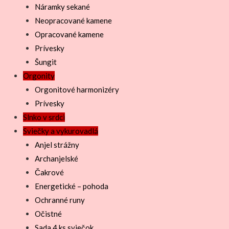
Náramky sekané
Neopracované kamene
Opracované kamene
Prívesky
Šungit
Orgonity
Orgonitové harmonizéry
Prívesky
Slnko v srdci
Sviečky a vykurovadlá
Anjel strážny
Archanjelské
Čakrové
Energetické – pohoda
Ochranné runy
Očistné
Sada 4 ks sviečok