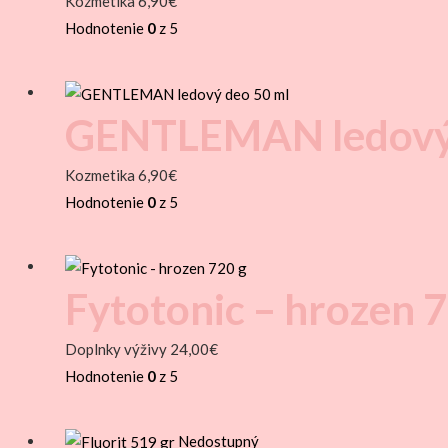
Kozmetika
6,90
€
Hodnotenie
0
z 5
GENTLEMAN ledový 
Kozmetika
6,90
€
Hodnotenie
0
z 5
Fytotonic – hrozen 
Doplnky výživy
24,00
€
Hodnotenie
0
z 5
Nedostupný