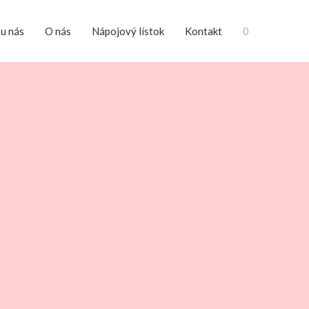
 u nás
O nás
Nápojový lístok
Kontakt
0