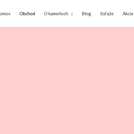
omov
Obchod
O kameňoch
Blog
Súťaže
Akcie