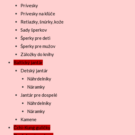
Prívesky
Prívesky na kľúče
Retiazky, šnúrky, kože
Sady šperkov
Šperky pre deti
Šperky pre mužov
Záložky do knihy
Baltický jantár
Detský jantár
Náhrdelníky
Náramky
Jantár pre dospelé
Náhrdelníky
Náramky
Kamene
Čchi-Kung guličky