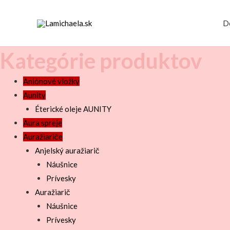
D
Kategórie produktov
Aniónové vložky
Aunity
Éterické oleje AUNITY
Aura spreje
Auražiariče
Anjelský auražiarič
Náušnice
Prívesky
Auražiarič
Náušnice
Prívesky