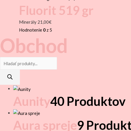
Fluorit 519 gr
Minerály
21,00
€
Hodnotenie
0
z 5
Obchod
Products
search
Aunity
40 Produktov
Aura spreje
9 Produk