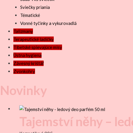
Sviečky priania
Tématické
Vonné tyčinky a vykurovadlá
Talizmany
Terapeutické ladičky
Tibetské spievajúce misy
Ústna hygiena
Závesný krištáľ
Zvonkohry
Novinky
Tajemství něhy – le