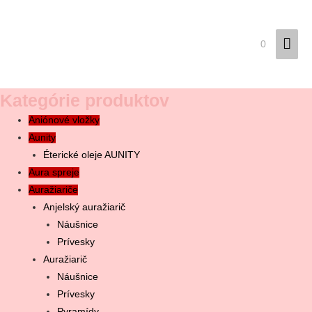
Hla
0
Men
Kategórie produktov
Aniónové vložky
Aunity
Éterické oleje AUNITY
Aura spreje
Auražiariče
Anjelský auražiarič
Náušnice
Prívesky
Auražiarič
Náušnice
Prívesky
Pyramídy
Čakrový auražiarič
Náušnice