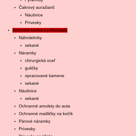
Prívesky
Autorská tvorba La Michaela
Náhrdelníky
sekané
Náramky
chirurgická oceľ
guličky
opracované kamene
sekané
Náušnice
sekané
Ochranné amulety do auta
Ochranné mašličky na kočík
Párové náramky
Prívesky
Prívesky na kľúče
Retiazky, šnúrky, kože
Sady šperkov