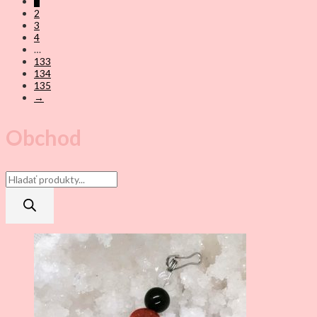
1
2
3
4
…
133
134
135
→
Obchod
Products
search