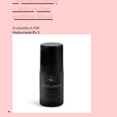
Tajemství něhy
– ledový deo
parfém 50 ml
Kozmetika
6,90
€
Hodnotenie
0
z 5