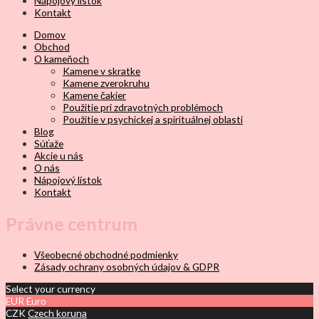
Nápojový lístok
Kontakt
Domov
Obchod
O kameňoch
Kamene v skratke
Kamene zverokruhu
Kamene čakier
Použitie pri zdravotných problémoch
Použitie v psychickej a spirituálnej oblasti
Blog
Súťaže
Akcie u nás
O nás
Nápojový lístok
Kontakt
Právne centrum
Všeobecné obchodné podmienky
Zásady ochrany osobných údajov & GDPR
Select your currency
EUR
Euro
CZK
Czech koruna