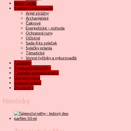
Slnko v srdci
Sviečky a vykurovadlá
Anjel strážny
Archanjelské
Čakrové
Energetické – pohoda
Ochranné runy
Očistné
Sada 4 ks sviečok
Sviečky priania
Tématické
Vonné tyčinky a vykurovadlá
Talizmany
Terapeutické ladičky
Tibetské spievajúce misy
Ústna hygiena
Závesný krištáľ
Zvonkohry
Novinky