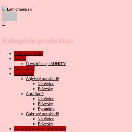
Preskočiť
na
obsah
Hlavné
Menu
0
Kategórie produktov
Aniónové vložky
Aunity
Éterické oleje AUNITY
Aura spreje
Auražiariče
Anjelský auražiarič
Náušnice
Prívesky
Auražiarič
Náušnice
Prívesky
Pyramídy
Čakrový auražiarič
Náušnice
Prívesky
Autorská tvorba La Michaela