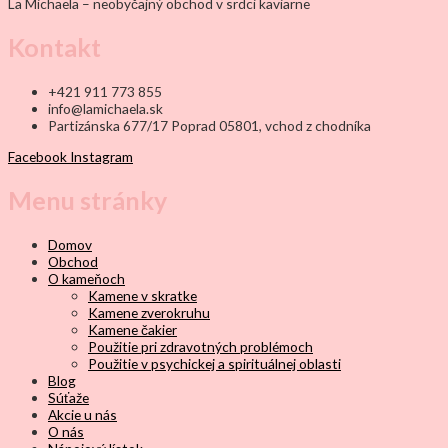
La Michaela – neobyčajný obchod v srdci kaviarne
Kontakt
+421 911 773 855
info@lamichaela.sk
Partizánska 677/17 Poprad 05801, vchod z chodníka
Facebook
Instagram
Menu stránky
Domov
Obchod
O kameňoch
Kamene v skratke
Kamene zverokruhu
Kamene čakier
Použitie pri zdravotných problémoch
Použitie v psychickej a spirituálnej oblasti
Blog
Súťaže
Akcie u nás
O nás