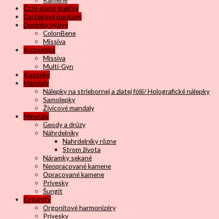
Čchi-Kung guličky
Darčekové poukazy
Doplnky výživy
ColonBene
Missiva
Kozmetika
Missiva
Multi-Gyn
Kusovky
Mandaly
Nálepky na striebornej a zlatej fólii/ Holografické nálepky
Samolepky
Živicové mandaly
Minerály
Geody a drúzy
Náhrdelníky
Nahrdelníky rôzne
Strom života
Náramky sekané
Neopracované kamene
Opracované kamene
Prívesky
Šungit
Orgonity
Orgonitové harmonizéry
Prívesky