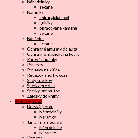
Náhrdelníky
sekané
Náramky
chirurgická oceľ
guličky
opracované kamene
sekané
Náušnice
sekané
Ochranné amulety do auta
Ochranné mašličky na kočík
Párové náramky
Prívesky
Prívesky na kľúče
Retiazky, šnúrky, kože
Sady šperkov
Šperky pre deti
Šperky pre mužov
Záložky do knihy
Baltický jantár
Detský jantár
Náhrdelníky
Náramky
Jantár pre dospelé
Náhrdelníky
Náramky
Kamene