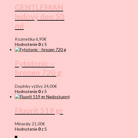
GENTLEMAN
ledový deo 50
ml
Kozmetika
6,90
€
Hodnotenie
0
z 5
Fytotonic –
hrozen 720 g
Doplnky výživy
24,00
€
Hodnotenie
0
z 5
Nedostupný
Fluorit 519 gr
Minerály
21,00
€
Hodnotenie
0
z 5