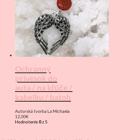
Ochranný
prívesok do
auta / na kľúče /
kabelku / batoh
Autorská tvorba La Michaela
12,00
€
Hodnotenie
0
z 5