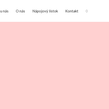
 u nás
O nás
Nápojový lístok
Kontakt
0