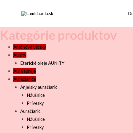
D
Kategórie produktov
Aniónové vložky
Aunity
Éterické oleje AUNITY
Aura spreje
Auražiariče
Anjelský auražiarič
Náušnice
Prívesky
Auražiarič
Náušnice
Prívesky