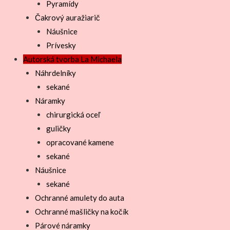
Pyramídy
Čakrový auražiarič
Náušnice
Prívesky
Autorská tvorba La Michaela
Náhrdelníky
sekané
Náramky
chirurgická oceľ
guličky
opracované kamene
sekané
Náušnice
sekané
Ochranné amulety do auta
Ochranné mašličky na kočík
Párové náramky