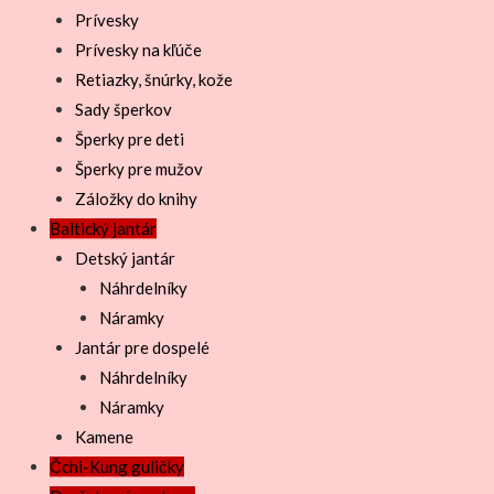
Prívesky
Prívesky na kľúče
Retiazky, šnúrky, kože
Sady šperkov
Šperky pre deti
Šperky pre mužov
Záložky do knihy
Baltický jantár
Detský jantár
Náhrdelníky
Náramky
Jantár pre dospelé
Náhrdelníky
Náramky
Kamene
Čchi-Kung guličky