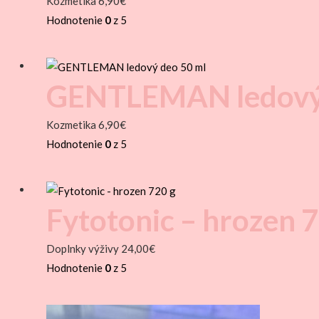
Kozmetika
6,90
€
Hodnotenie
0
z 5
GENTLEMAN ledový 
Kozmetika
6,90
€
Hodnotenie
0
z 5
Fytotonic – hrozen 
Doplnky výživy
24,00
€
Hodnotenie
0
z 5