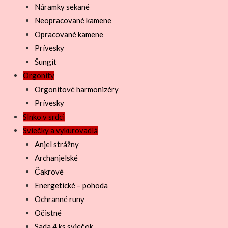
Náramky sekané
Neopracované kamene
Opracované kamene
Prívesky
Šungit
Orgonity
Orgonitové harmonizéry
Prívesky
Slnko v srdci
Sviečky a vykurovadlá
Anjel strážny
Archanjelské
Čakrové
Energetické – pohoda
Ochranné runy
Očistné
Sada 4 ks sviečok