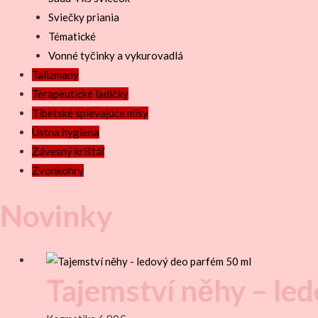
Sviečky priania
Tématické
Vonné tyčinky a vykurovadlá
Talizmany
Terapeutické ladičky
Tibetské spievajúce misy
Ústna hygiena
Závesný krištáľ
Zvonkohry
Novinky
Tajemství něhy – le