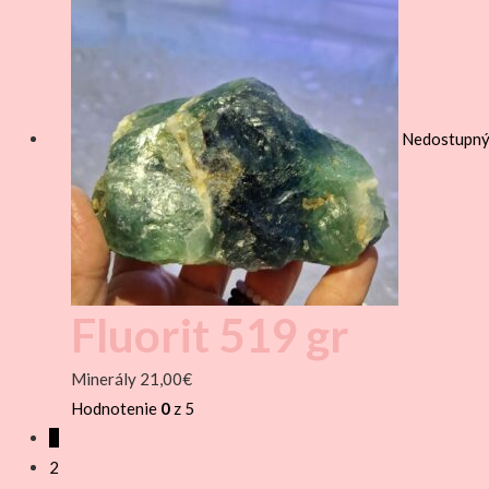
Nedostupn
Fluorit 519 gr
Minerály
21,00
€
Hodnotenie
0
z 5
1
2