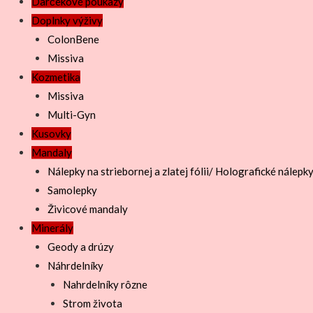
Darčekové poukazy
Doplnky výživy
ColonBene
Missiva
Kozmetika
Missiva
Multi-Gyn
Kusovky
Mandaly
Nálepky na striebornej a zlatej fólii/ Holografické nálepk
Samolepky
Živicové mandaly
Minerály
Geody a drúzy
Náhrdelníky
Nahrdelníky rôzne
Strom života