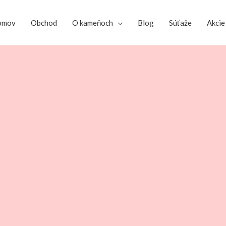
omov
Obchod
O kameňoch
Blog
Súťaže
Akcie