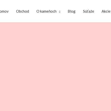
omov
Obchod
O kameňoch
Blog
Súťaže
Akcie