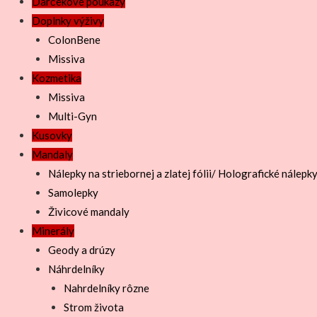
Darčekové poukazy
Doplnky výživy
ColonBene
Missiva
Kozmetika
Missiva
Multi-Gyn
Kusovky
Mandaly
Nálepky na striebornej a zlatej fólii/ Holografické nálepk
Samolepky
Živicové mandaly
Minerály
Geody a drúzy
Náhrdelníky
Nahrdelníky rôzne
Strom života