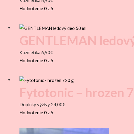
Kozmetika
6,90
€
Hodnotenie
0
z 5
GENTLEMAN ledový 
Kozmetika
6,90
€
Hodnotenie
0
z 5
Fytotonic – hrozen 
Doplnky výživy
24,00
€
Hodnotenie
0
z 5