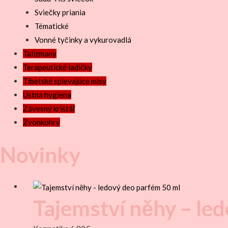
Sviečky priania
Tématické
Vonné tyčinky a vykurovadlá
Talizmany
Terapeutické ladičky
Tibetské spievajúce misy
Ústna hygiena
Závesný krištáľ
Zvonkohry
Novinky
Tajemství něhy – le