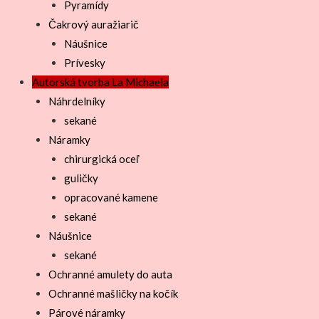
Pyramídy
Čakrový auražiarič
Náušnice
Prívesky
Autorská tvorba La Michaela
Náhrdelníky
sekané
Náramky
chirurgická oceľ
guličky
opracované kamene
sekané
Náušnice
sekané
Ochranné amulety do auta
Ochranné mašličky na kočík
Párové náramky