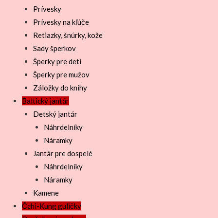
Prívesky
Prívesky na kľúče
Retiazky, šnúrky, kože
Sady šperkov
Šperky pre deti
Šperky pre mužov
Záložky do knihy
Baltický jantár
Detský jantár
Náhrdelníky
Náramky
Jantár pre dospelé
Náhrdelníky
Náramky
Kamene
Čchi-Kung guličky