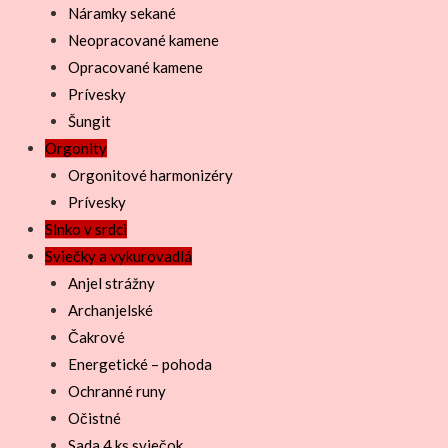
Náramky sekané
Neopracované kamene
Opracované kamene
Prívesky
Šungit
Orgonity
Orgonitové harmonizéry
Prívesky
Slnko v srdci
Sviečky a vykurovadlá
Anjel strážny
Archanjelské
Čakrové
Energetické – pohoda
Ochranné runy
Očistné
Sada 4 ks sviečok