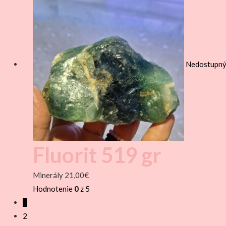
Nedostupn
Fluorit 519 gr
Minerály
21,00
€
Hodnotenie
0
z 5
1
2