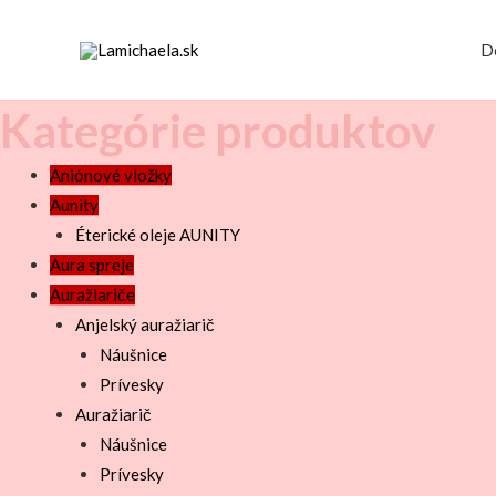
D
Kategórie produktov
Aniónové vložky
Aunity
Éterické oleje AUNITY
Aura spreje
Auražiariče
Anjelský auražiarič
Náušnice
Prívesky
Auražiarič
Náušnice
Prívesky