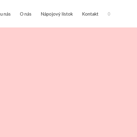
 u nás
O nás
Nápojový lístok
Kontakt
0