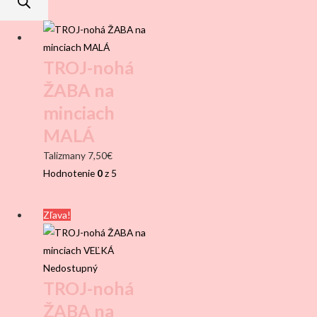
TROJ-nohá
ŽABA na
minciach
MALÁ
Talizmany
7,50
€
Hodnotenie
0
z 5
Zľava!
Nedostupný
TROJ-nohá
ŽABA na