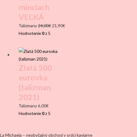
minciach
VEĽKÁ
Pôvodná
Aktuálna
Talizmany
24,00
€
21,90
€
cena
cena
Hodnotenie
0
z 5
bola:
je:
24,00€.
21,90€.
Zlatá 500
eurovka
(talizman
2021)
Talizmany
6,00
€
Hodnotenie
0
z 5
La Michaela – neobyčajný obchod v srdci kaviarne