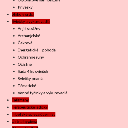
Prívesky
Slnko v srdci
Sviečky a vykurovadlá
Anjel strážny
Archanjelské
Čakrové
Energetické – pohoda
Ochranné runy
Očistné
Sada 4 ks sviečok
Sviečky priania
Tématické
Vonné tyčinky a vykurovadlá
Talizmany
Terapeutické ladičky
Tibetské spievajúce misy
Ústna hygiena