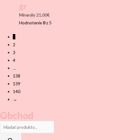
gr
Minerály
21,00
€
Hodnotenie
0
z 5
1
2
3
4
…
138
139
140
→
Obchod
Products
search