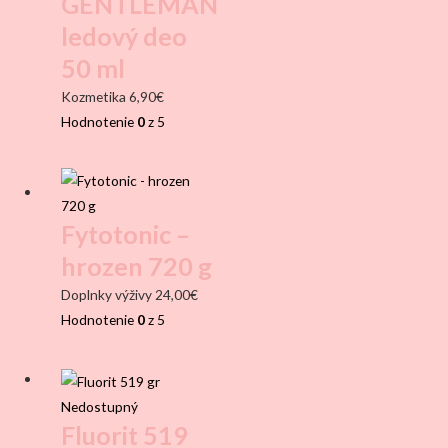
GENTLEMAN
ledový deo
50 ml
Kozmetika
6,90
€
Hodnotenie
0
z 5
Fytotonic –
hrozen 720 g
Doplnky výživy
24,00
€
Hodnotenie
0
z 5
Nedostupný
Fluorit 519