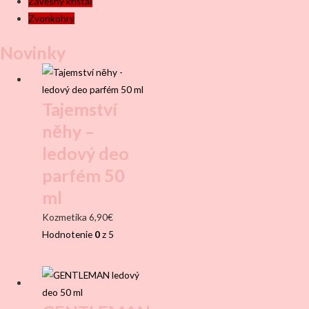
Závesný krištáľ
Zvonkohry
Novinky
Tajemství
něhy –
ledový deo
parfém 50
ml
Kozmetika
6,90
€
Hodnotenie
0
z 5