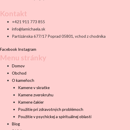
Kontakt
+421 911 773 855
info@lamichaela.sk
Partizánska 677/17 Poprad 05801, vchod z chodníka
Facebook
Instagram
Menu stránky
Domov
Obchod
O kameňoch
Kamene v skratke
Kamene zverokruhu
Kamene čakier
Použitie pri zdravotných problémoch
Použitie v psychickej a spirituálnej oblasti
Blog