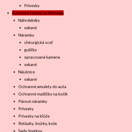
Prívesky
Autorská tvorba La Michaela
Náhrdelníky
sekané
Náramky
chirurgická oceľ
guličky
opracované kamene
sekané
Náušnice
sekané
Ochranné amulety do auta
Ochranné mašličky na kočík
Párové náramky
Prívesky
Prívesky na kľúče
Retiazky, šnúrky, kože
Sady šperkov