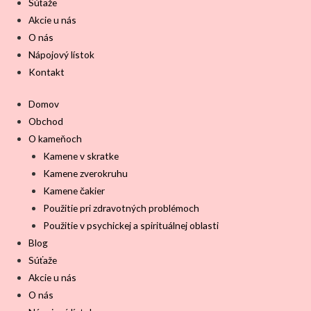
Súťaže
Akcie u nás
O nás
Nápojový lístok
Kontakt
Domov
Obchod
O kameňoch
Kamene v skratke
Kamene zverokruhu
Kamene čakier
Použitie pri zdravotných problémoch
Použitie v psychickej a spirituálnej oblasti
Blog
Súťaže
Akcie u nás
O nás