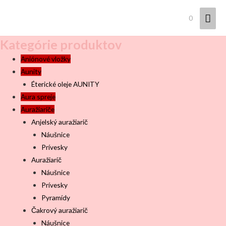
Hla
0
Men
Kategórie produktov
Aniónové vložky
Aunity
Éterické oleje AUNITY
Aura spreje
Auražiariče
Anjelský auražiarič
Náušnice
Prívesky
Auražiarič
Náušnice
Prívesky
Pyramídy
Čakrový auražiarič
Náušnice