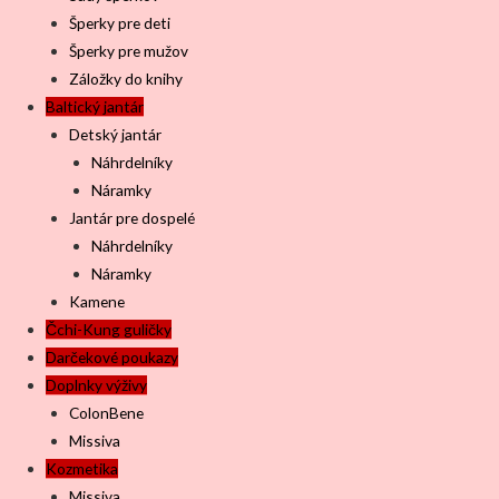
Šperky pre deti
Šperky pre mužov
Záložky do knihy
Baltický jantár
Detský jantár
Náhrdelníky
Náramky
Jantár pre dospelé
Náhrdelníky
Náramky
Kamene
Čchi-Kung guličky
Darčekové poukazy
Doplnky výživy
ColonBene
Missiva
Kozmetika
Missiva