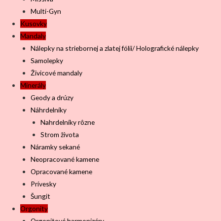
Multi-Gyn
Kusovky
Mandaly
Nálepky na striebornej a zlatej fólii/ Holografické nálepky
Samolepky
Živicové mandaly
Minerály
Geody a drúzy
Náhrdelníky
Nahrdelníky rôzne
Strom života
Náramky sekané
Neopracované kamene
Opracované kamene
Prívesky
Šungit
Orgonity
Orgonitové harmonizéry