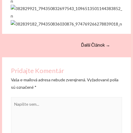
Navigácia
Ďalší Článok
→
v
článku
Pridajte Komentár
Vaša e-mailová adresa nebude zverejnená.
Vyžadované polia
sú označené
*
Napíšte
sem...