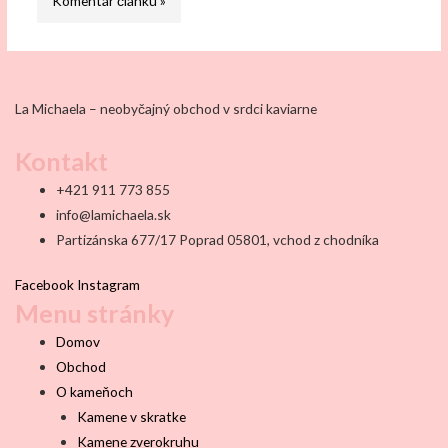
La Michaela – neobyčajný obchod v srdci kaviarne
Kontakt
+421 911 773 855
info@lamichaela.sk
Partizánska 677/17 Poprad 05801, vchod z chodníka
Facebook
Instagram
Menu stránky
Domov
Obchod
O kameňoch
Kamene v skratke
Kamene zverokruhu