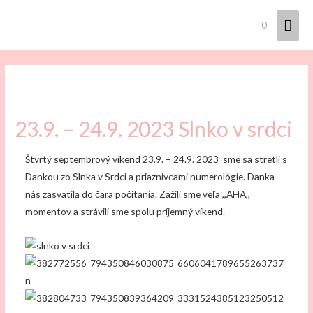
Hla
0
Men
23.9. – 24.9. 2023 Slnko v srdci
Štvrtý septembrový víkend 23.9. – 24.9. 2023 sme sa stretli s
Dankou zo Slnka v Srdci a priaznivcami numerológie. Danka
nás zasvätila do čara počítania. Zažili sme veľa ,,AHA,,
momentov a strávili sme spolu príjemný víkend.