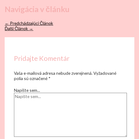
Navigácia v článku
←
Predchádzajúci Článok
Ďalší Článok
→
Pridajte Komentár
Vaša e-mailová adresa nebude zverejnená.
Vyžadované
polia sú označené
*
Napíšte sem...