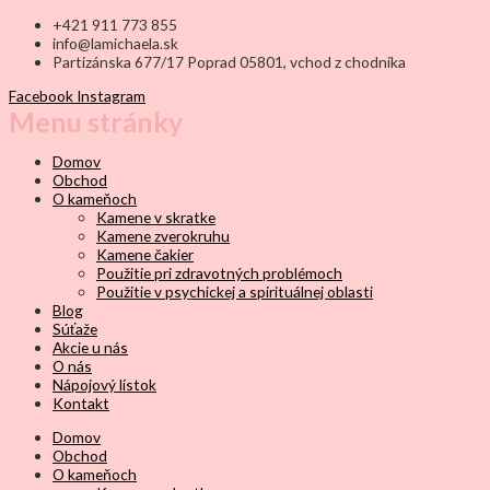
+421 911 773 855
info@lamichaela.sk
Partizánska 677/17 Poprad 05801, vchod z chodníka
Facebook
Instagram
Menu stránky
Domov
Obchod
O kameňoch
Kamene v skratke
Kamene zverokruhu
Kamene čakier
Použitie pri zdravotných problémoch
Použitie v psychickej a spirituálnej oblasti
Blog
Súťaže
Akcie u nás
O nás
Nápojový lístok
Kontakt
Domov
Obchod
O kameňoch