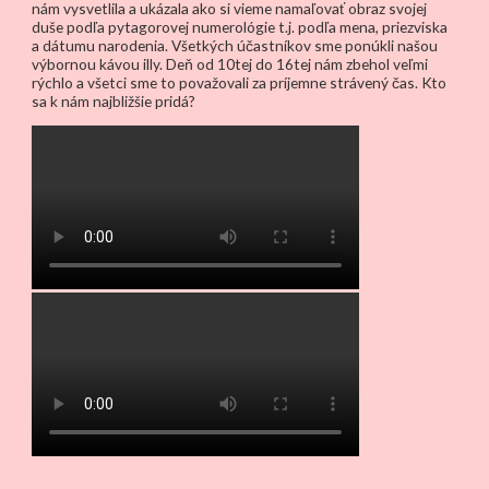
nám vysvetlila a ukázala ako si vieme namaľovať obraz svojej
duše podľa pytagorovej numerológie t.j. podľa mena, priezviska
a dátumu narodenia. Všetkých účastníkov sme ponúkli našou
výbornou kávou illy. Deň od 10tej do 16tej nám zbehol veľmi
rýchlo a všetci sme to považovali za príjemne strávený čas. Kto
sa k nám najbližšie pridá?