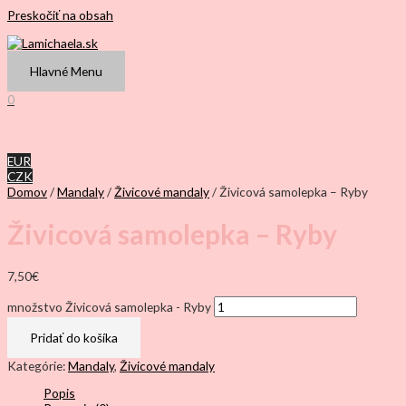
Preskočiť na obsah
Hlavné Menu
0
EUR
CZK
Domov
/
Mandaly
/
Živicové mandaly
/ Živicová samolepka – Ryby
Živicová samolepka – Ryby
7,50
€
množstvo Živicová samolepka - Ryby
Pridať do košíka
Kategórie:
Mandaly
,
Živicové mandaly
Popis