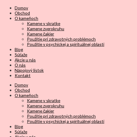
Domov
Obchod
O kameňoch
Kamene v skratke
Kamene zverokruhu
Kamene čakier
Použitie pri zdravotných problémoch
Použitie v psychickej a spirituálnej oblasti
Blog
Súťaže
Akcie u nás
O nás
Nápojový lístok
Kontakt
Domov
Obchod
O kameňoch
Kamene v skratke
Kamene zverokruhu
Kamene čakier
Použitie pri zdravotných problémoch
Použitie v psychickej a spirituálnej oblasti
Blog
Súťaže
Akcie u nás