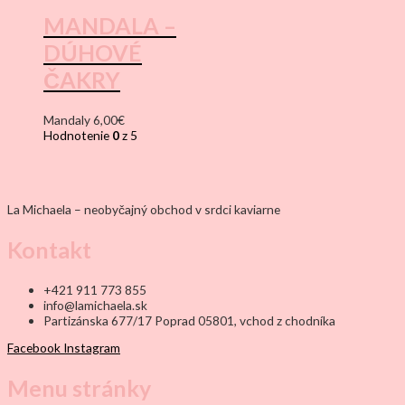
MANDALA –
DÚHOVÉ
ČAKRY
Mandaly
6,00
€
Hodnotenie
0
z 5
La Michaela – neobyčajný obchod v srdci kaviarne
Kontakt
+421 911 773 855
info@lamichaela.sk
Partizánska 677/17 Poprad 05801, vchod z chodníka
Facebook
Instagram
Menu stránky