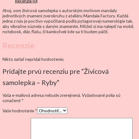
Recenzie (0)
Ahoj, som živicová samolepka s autorským motívom mandaly
jednotlivých znamení zverokruhu z ateliéru Mandala Factory. Každá
jedna z nás je poctivo vypočítaná podľa pytagorovej numerológie tak,
aby vibračne súznela s daným znamením. Môžeš si ma nalepiť na mobil,
notebook, diár, fľašu, či kamkoľvek kde sa ti budem páčiť.
Recenzie
Nikto zatiaľ nepridal hodnotenie.
Pridajte prvú recenziu pre “Živicová
samolepka – Ryby”
Vaša e-mailová adresa nebude zverejnená.
Vyžadované polia sú
označené
*
Vaše hodnotenie
*