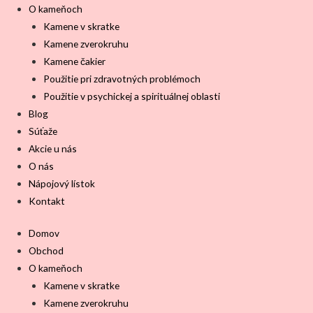
O kameňoch
Kamene v skratke
Kamene zverokruhu
Kamene čakier
Použitie pri zdravotných problémoch
Použitie v psychickej a spirituálnej oblasti
Blog
Súťaže
Akcie u nás
O nás
Nápojový lístok
Kontakt
Domov
Obchod
O kameňoch
Kamene v skratke
Kamene zverokruhu