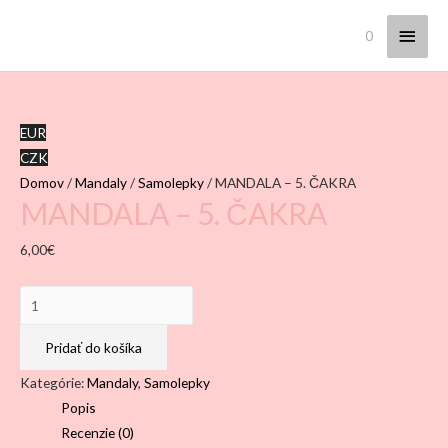
Hlav
0
Menu
EUR
CZK
Domov
/
Mandaly
/
Samolepky
/ MANDALA – 5. ČAKRA
MANDALA – 5. ČAKRA
6,00
€
množstvo
MANDALA
–
Pridať do košíka
5.
Kategórie:
Mandaly
,
Samolepky
ČAKRA
Popis
Recenzie (0)