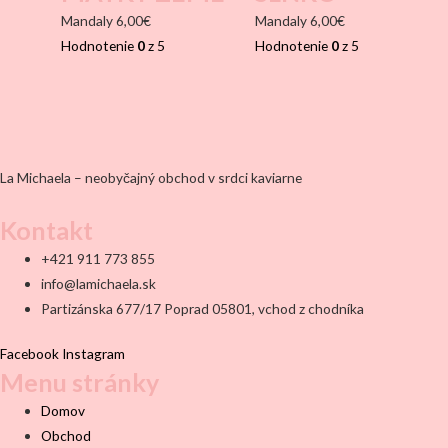
Mandaly
6,00
€
Mandaly
6,00
€
Hodnotenie
0
z 5
Hodnotenie
0
z 5
La Michaela – neobyčajný obchod v srdci kaviarne
Kontakt
+421 911 773 855
info@lamichaela.sk
Partizánska 677/17 Poprad 05801, vchod z chodníka
Facebook
Instagram
Menu stránky
Domov
Obchod