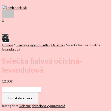
Preskočiť
na
obsah
Hlavné
Menu
0
EUR
CZK
Domov
/
Sviečky a vykurovadlá
/
Očistné
/ Sviečka fialová očistná-
levandulová
Sviečka fialová očistná-
levandulová
12,00
€
množstvo
Sviečka
fialová
Pridať do košíka
očistná-
levandulová
Kategórie:
Očistné
,
Sviečky a vykurovadlá