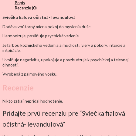
Popis
Recenzie (0)
Sviečka fialová očistná- levandulová
Dodáva vnútorný mier a pokoj do myslenia duše.
Harmonizuje, posilňuje psychické vedenie.
Je farbou kozmického vedomia a múdrosti, viery a pokory, intuície a
inšpirácie.
Uvoľňuje negativitu, upokojuje a povzbudzuje k psychickej a telesnej
činnosti.
Vyrobená z palmového vosku.
Recenzie
Nikto zatiaľ nepridal hodnotenie.
Pridajte prvú recenziu pre “Sviečka fialová
očistná- levandulová”