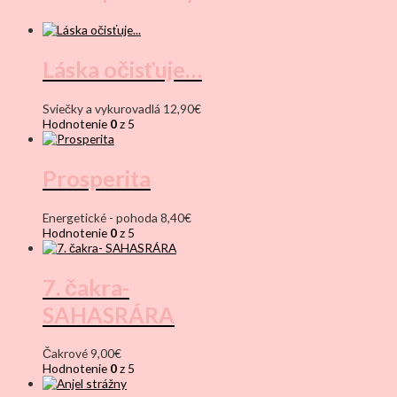
Láska očisťuje…
Sviečky a vykurovadlá
12,90
€
Hodnotenie
0
z 5
Prosperita
Energetické - pohoda
8,40
€
Hodnotenie
0
z 5
7. čakra-
SAHASRÁRA
Čakrové
9,00
€
Hodnotenie
0
z 5