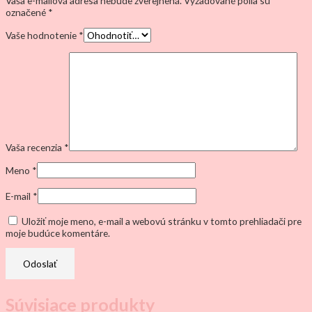
Vaša e-mailová adresa nebude zverejnená.
Vyžadované polia sú
označené
*
Vaše hodnotenie
*
Vaša recenzia
*
Meno
*
E-mail
*
Uložiť moje meno, e-mail a webovú stránku v tomto prehliadači pre
moje budúce komentáre.
Súvisiace produkty