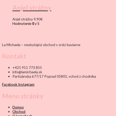
Anjel strážny
Anjel strážny
9,90
€
Hodnotenie
0
z 5
La Michaela – neobyčajný obchod v srdci kaviarne
Kontakt
+421 911 773 855
info@lamichaela.sk
Partizánska 677/17 Poprad 05801, vchod z chodníka
Facebook
Instagram
Menu stránky
Domov
Obchod
O kameňoch