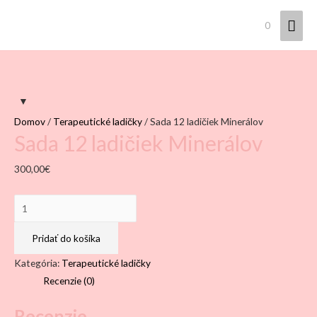
Hla
0
Men
Domov
/
Terapeutické ladičky
/ Sada 12 ladičiek Minerálov
Sada 12 ladičiek Minerálov
300,00
€
množstvo
Sada
12
Pridať do košíka
ladičiek
Kategória:
Terapeutické ladičky
Minerálov
Recenzie (0)
Recenzie