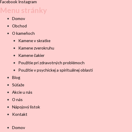
Facebook
Instagram
Menu stránky
Domov
Obchod
O kameňoch
Kamene v skratke
Kamene zverokruhu
Kamene čakier
Použitie pri zdravotných problémoch
Použitie v psychickej a spirituálnej oblasti
Blog
Súťaže
Akcie u nás
O nás
Nápojový lístok
Kontakt
Domov