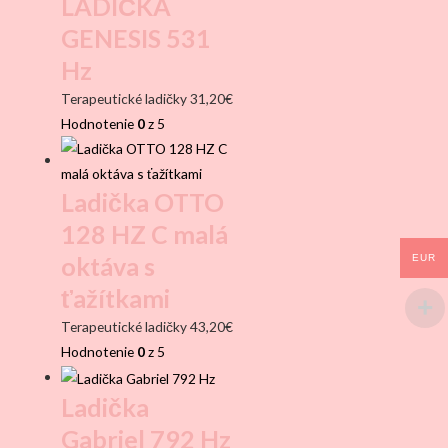
LADIČKA
GENESIS 531
Hz
Terapeutické ladičky
31,20
€
Hodnotenie
0
z 5
Ladička OTTO
128 HZ C malá
oktáva s
EUR
ťažítkami
Terapeutické ladičky
43,20
€
Hodnotenie
0
z 5
Ladička
Gabriel 792 Hz