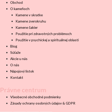
Obchod
O kameňoch
Kamene v skratke
Kamene zverokruhu
Kamene čakier
Použitie pri zdravotných problémoch
Použitie v psychickej a spirituálnej oblasti
Blog
Súťaže
Akcie u nás
O nás
Nápojový lístok
Kontakt
Právne centrum
Všeobecné obchodné podmienky
Zásady ochrany osobných údajov & GDPR