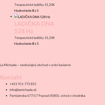
Terapeutické ladičky
31,20
€
Hodnotenie
0
z 5
LADIČKA DNA
528 Hz
Terapeutické ladičky
31,20
€
Hodnotenie
0
z 5
La Michaela – neobyčajný obchod v srdci kaviarne
Kontakt
+421 911 773 855
info@lamichaela.sk
Partizánska 677/17 Poprad 05801, vchod z chodníka