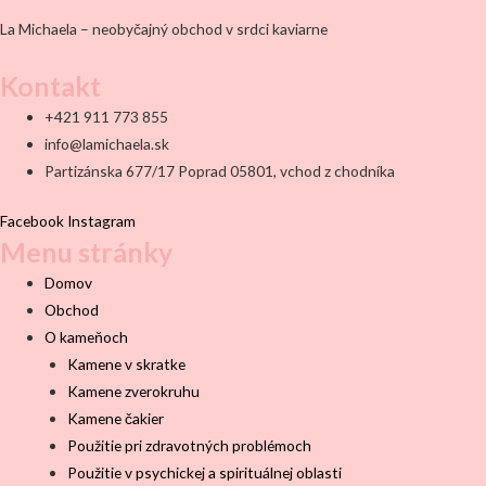
La Michaela – neobyčajný obchod v srdci kaviarne
Kontakt
+421 911 773 855
info@lamichaela.sk
Partizánska 677/17 Poprad 05801, vchod z chodníka
Facebook
Instagram
Menu stránky
Domov
Obchod
O kameňoch
Kamene v skratke
Kamene zverokruhu
Kamene čakier
Použitie pri zdravotných problémoch
Použitie v psychickej a spirituálnej oblasti