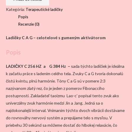
a
Kategória:
Terapeutické ladičky
G
Popis
-
Recenzie (0)
CELOTELOVÉ
s
Ladičky C A G – celotelové s gumeným aktivátorom
gumeným
aktivátorom
Popis
LADIČKY C 256 HZ a G 384 Hz –
sada týchto ladičiek je ideálna
k začatiu práce s ladením celého tela. Zvuky C a G tvoria dokonalú
čistú kvintu, plnú harmónie. Tóny C a G sú v pomere 2:3
nazývanom zlatý rez, čo je jeden z pomerov Fibonacciho
postupnosti. Zakladateľ taoizmu Lao-c’ popísal tento zvuk ako
univerzálny zvuk harmónie medzi Jin a Jang. Jedná sa o
najdokonalejší interval. Vnímaním týchto dvoch vibrácií dostávame
do rovnováhy nervový systém a prepájame telo s mysľou. V
priebehu 30 sekúnd sa môžeme dostať do hlbokej relaxácie, čo