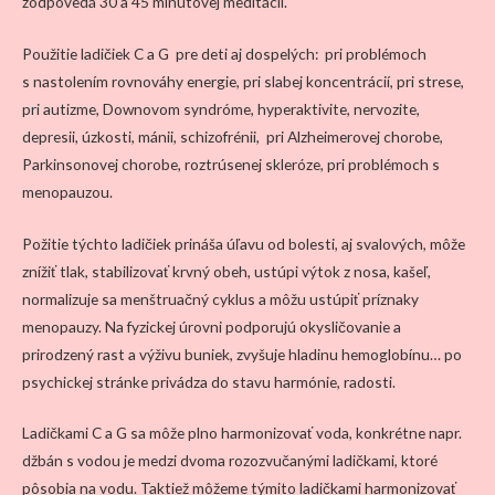
zodpovedá 30 a 45 minútovej meditácií.
Použitie ladičiek C a G pre deti aj dospelých: pri problémoch
s nastolením rovnováhy energie, pri slabej koncentrácií, pri strese,
pri autizme, Downovom syndróme, hyperaktivite, nervozite,
depresii, úzkosti, mánii, schizofrénii, pri Alzheimerovej chorobe,
Parkinsonovej chorobe, roztrúsenej skleróze, pri problémoch s
menopauzou.
Požitie týchto ladičiek prináša úľavu od bolesti, aj svalových, môže
znížiť tlak, stabilizovať krvný obeh, ustúpi výtok z nosa, kašeľ,
normalizuje sa menštruačný cyklus a môžu ustúpiť príznaky
menopauzy. Na fyzickej úrovni podporujú okysličovanie a
prirodzený rast a výživu buniek, zvyšuje hladinu hemoglobínu… po
psychickej stránke privádza do stavu harmónie, radosti.
Ladičkami C a G sa môže plno harmonizovať voda, konkrétne napr.
džbán s vodou je medzi dvoma rozozvučanými ladičkami, ktoré
pôsobia na vodu. Taktiež môžeme týmito ladičkami harmonizovať