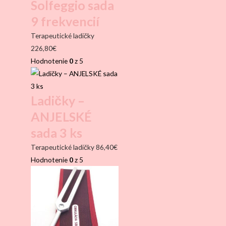
Solfeggio sada
9 frekvencií
Terapeutické ladičky
226,80
€
Hodnotenie
0
z 5
Ladičky –
ANJELSKÉ
sada 3 ks
Terapeutické ladičky
86,40
€
Hodnotenie
0
z 5