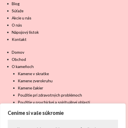
Blog
Súťaže
Akcie u nás
O nás
Nápojový lístok
Kontakt
Domov
Obchod
O kameňoch
Kamene v skratke
Kamene zverokruhu
Kamene čakier
Použitie pri zdravotných problémoch
Použitie v psychickej a spirituálnej oblasti
Blog
Ceníme si vaše súkromie
Súťaže
Akcie u nás