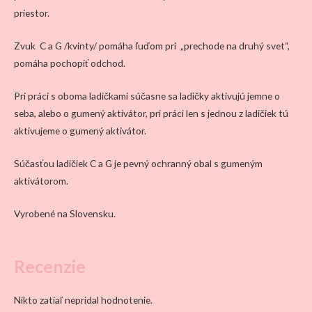
priestor.
Zvuk C a G /kvinty/ pomáha ľuďom pri „prechode na druhý svet“,
pomáha pochopiť odchod.
Pri práci s oboma ladičkami súčasne sa ladičky aktivujú jemne o
seba, alebo o gumený aktivátor, pri práci len s jednou z ladičiek tú
aktivujeme o gumený aktivátor.
Súčasťou ladičiek C a G je pevný ochranný obal s gumeným
aktivátorom.
Vyrobené na Slovensku.
Recenzie
Nikto zatiaľ nepridal hodnotenie.