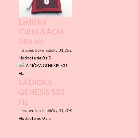
Ladička
CIRKULÁCIA
586 Hz
Terapeutické ladičky
31,20
€
Hodnotenie
0
z 5
LADIČKA
GENESIS 531
Hz
Terapeutické ladičky
31,20
€
Hodnotenie
0
z 5