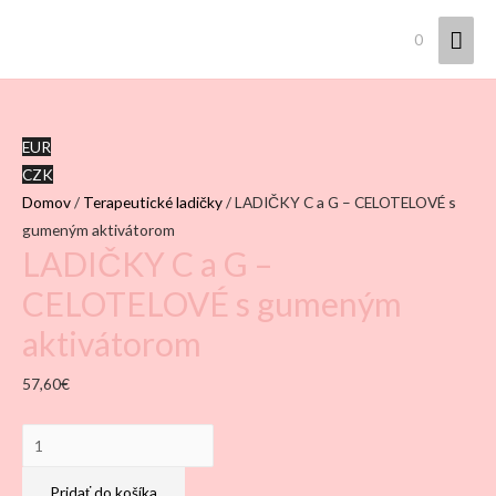
Hla
0
Men
EUR
CZK
Domov
/
Terapeutické ladičky
/ LADIČKY C a G – CELOTELOVÉ s
gumeným aktivátorom
LADIČKY C a G –
CELOTELOVÉ s gumeným
aktivátorom
57,60
€
množstvo
LADIČKY
C
Pridať do košíka