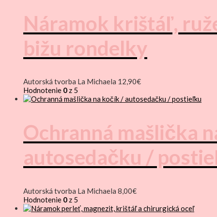
Náramok krištáľ, ruže
bižu rondelky
Autorská tvorba La Michaela
12,90
€
Hodnotenie
0
z 5
Ochranná mašlička na
autosedačku / postie
Autorská tvorba La Michaela
8,00
€
Hodnotenie
0
z 5