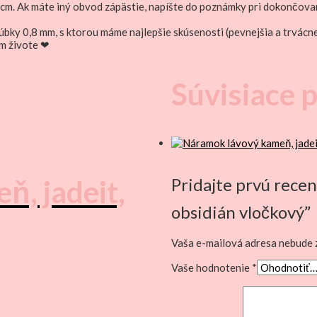
cm. Ak máte iný obvod zápästie, napíšte do poznámky pri dokončova
úbky 0,8 mm, s ktorou máme najlepšie skúsenosti (pevnejšia a trvácn
m živote ❤
Súvisiace 
, jadeit,
Pridajte prvú rece
obsidián vločkový”
Vaša e-mailová adresa nebude 
Vaše hodnotenie
*