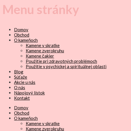
Menu stránky
Domov
Obchod
O kameňoch
Kamene v skratke
Kamene zverokruhu
Kamene čakier
Použitie pri zdravotných problémoch
Použitie v psychickej a spirituálnej oblasti
Blog
Súťaže
Akcie u nás
O nás
Nápojový lístok
Kontakt
Domov
Obchod
O kameňoch
Kamene v skratke
Kamene zverokruhu