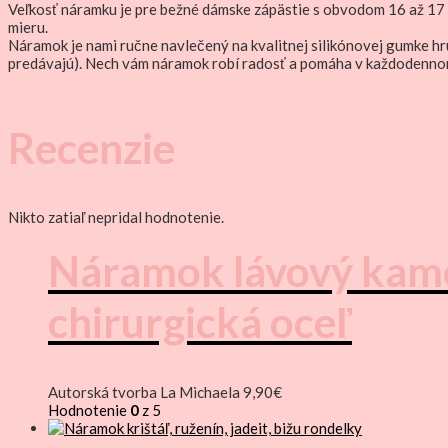
Veľkosť náramku je pre bežné dámske zápästie s obvodom 16 až 17 
mieru.
Náramok je nami ručne navlečený na kvalitnej silikónovej gumke hr
predávajú). Nech vám náramok robí radosť a pomáha v každodenno
Recenzie
Nikto zatiaľ nepridal hodnotenie.
Náramok lávový kameň
chirurgická oceľ
Autorská tvorba La Michaela
9,90
€
Hodnotenie
0
z 5