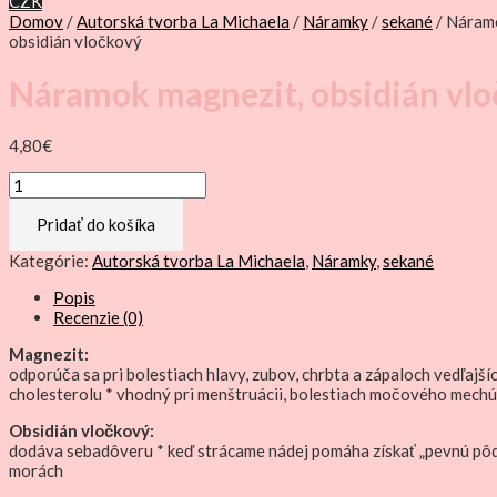
CZK
Domov
/
Autorská tvorba La Michaela
/
Náramky
/
sekané
/ Náram
obsidián vločkový
Náramok magnezit, obsidián vl
4,80
€
množstvo
Náramok
magnezit,
Pridať do košíka
obsidián
vločkový
Kategórie:
Autorská tvorba La Michaela
,
Náramky
,
sekané
Popis
Recenzie (0)
Magnezit:
odporúča sa pri bolestiach hlavy, zubov, chrbta a zápaloch vedľajší
cholesterolu * vhodný pri menštruácii, bolestiach močového mechúr
Obsidián vločkový:
dodáva sebadôveru * keď strácame nádej pomáha získať „pevnú pôdu
morách