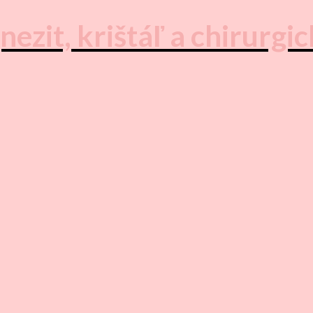
zit, krištáľ a chirurgic