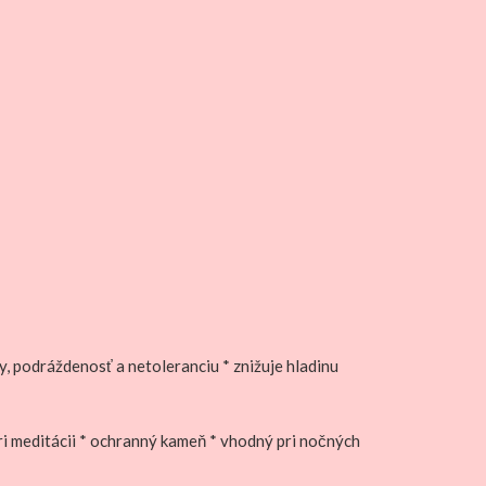
ty, podráždenosť a netoleranciu * znižuje hladinu
i meditácii * ochranný kameň * vhodný pri nočných