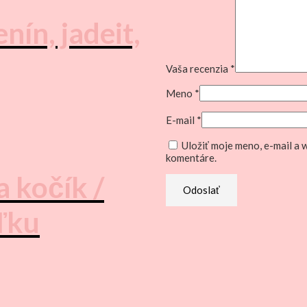
nín, jadeit,
Vaša recenzia
*
Meno
*
E-mail
*
Uložiť moje meno, e-mail a
komentáre.
 kočík /
ľku