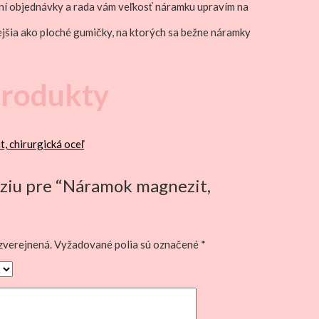
ní objednávky a rada vám veľkosť náramku upravím na
ejšia ako ploché gumičky, na ktorých sa bežne náramky
produkty
nziu pre “Náramok magnezit,
zverejnená.
Vyžadované polia sú označené
*