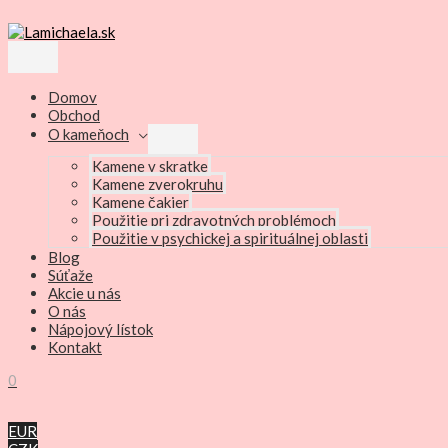
Preskočiť
na
obsah
Hlavné
Menu
Domov
Obchod
O kameňoch
Menu
Toggle
Kamene v skratke
Kamene zverokruhu
Kamene čakier
Použitie pri zdravotných problémoch
Použitie v psychickej a spirituálnej oblasti
Blog
Súťaže
Akcie u nás
O nás
Nápojový lístok
Kontakt
0
EUR