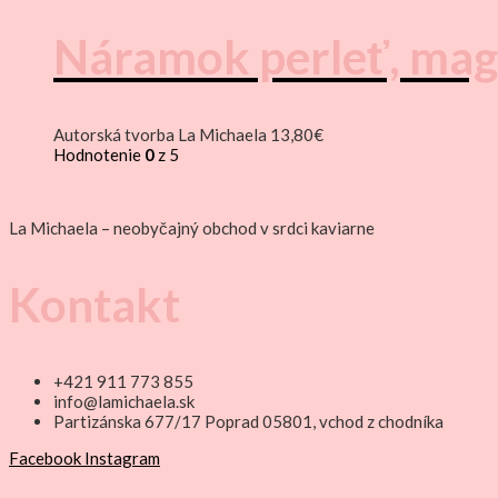
Náramok perleť, magne
Autorská tvorba La Michaela
13,80
€
Hodnotenie
0
z 5
La Michaela – neobyčajný obchod v srdci kaviarne
Kontakt
+421 911 773 855
info@lamichaela.sk
Partizánska 677/17 Poprad 05801, vchod z chodníka
Facebook
Instagram