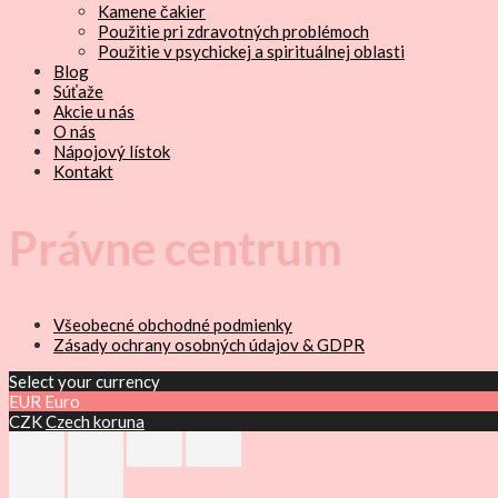
Kamene čakier
Použitie pri zdravotných problémoch
Použitie v psychickej a spirituálnej oblasti
Blog
Súťaže
Akcie u nás
O nás
Nápojový lístok
Kontakt
Právne centrum
Všeobecné obchodné podmienky
Zásady ochrany osobných údajov & GDPR
Select your currency
EUR
Euro
CZK
Czech koruna