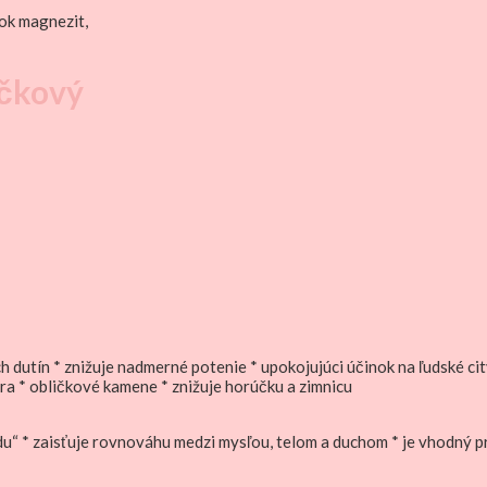
ok magnezit,
očkový
ch dutín * znižuje nadmerné potenie * upokojujúci účinok na ľudské ci
a * obličkové kamene * znižuje horúčku a zimnicu
“ * zaisťuje rovnováhu medzi mysľou, telom a duchom * je vhodný pr