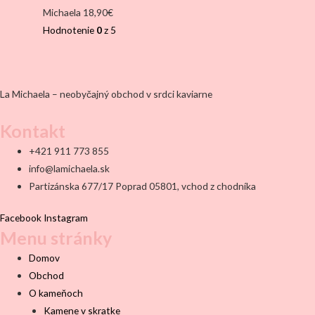
Michaela
18,90
€
Hodnotenie
0
z 5
La Michaela – neobyčajný obchod v srdci kaviarne
Kontakt
+421 911 773 855
info@lamichaela.sk
Partizánska 677/17 Poprad 05801, vchod z chodníka
Facebook
Instagram
Menu stránky
Domov
Obchod
O kameňoch
Kamene v skratke