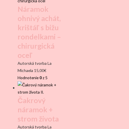
Náramok
ohnivý achát,
krištáľ s bižu
rondelkami –
chirurgická
oceľ
Autorská tvorba La
Michaela
15,00
€
Hodnotenie
0
z 5
Čakrový
náramok +
strom života
Autorská tvorba La