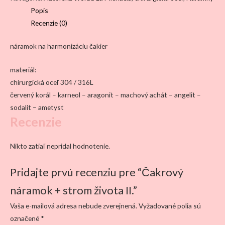
strom
Popis
života
Recenzie (0)
II.
náramok na harmonizáciu čakier
materiál:
chirurgická oceľ 304 / 316L
červený korál – karneol – aragonit – machový achát – angelit –
sodalit – ametyst
Recenzie
Nikto zatiaľ nepridal hodnotenie.
Pridajte prvú recenziu pre “Čakrový
náramok + strom života II.”
Vaša e-mailová adresa nebude zverejnená.
Vyžadované polia sú
označené
*