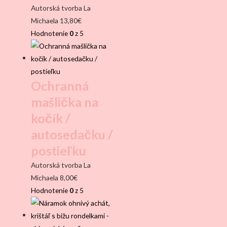
Autorská tvorba La
Michaela
13,80
€
Hodnotenie
0
z 5
Ochranná
mašlička na
kočík /
autosedačku /
postieľku
Autorská tvorba La
Michaela
8,00
€
Hodnotenie
0
z 5