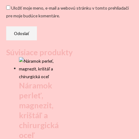
Uložiť moje meno, e-mail a webovú stránku v tomto prehliadači
pre moje budúce komentáre.
Súvisiace produkty
Náramok
perleť,
magnezit,
krištáľ a
chirurgická
oceľ