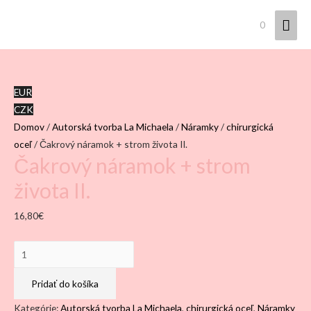
Hla
0
Men
EUR
CZK
Domov
/
Autorská tvorba La Michaela
/
Náramky
/
chirurgická
oceľ
/ Čakrový náramok + strom života II.
Čakrový náramok + strom
života II.
16,80
€
množstvo
Čakrový
náramok
Pridať do košíka
+
Kategórie:
Autorská tvorba La Michaela
,
chirurgická oceľ
,
Náramky