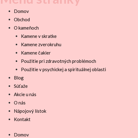
Domov
Obchod
O kameňoch
Kamene v skratke
Kamene zverokruhu
Kamene čakier
Použitie pri zdravotných problémoch
Použitie v psychickej a spirituálnej oblasti
Blog
Súťaže
Akcie u nás
O nás
Nápojový lístok
Kontakt
Domov