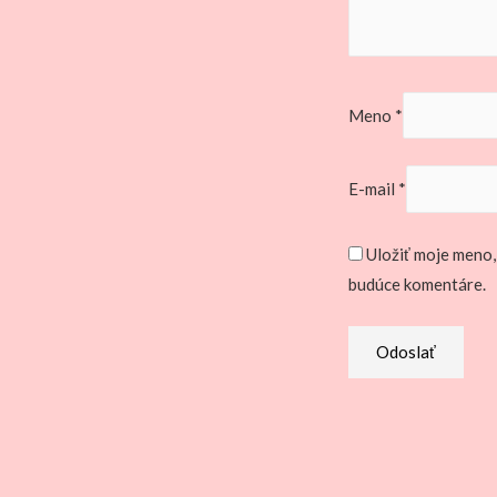
Meno
*
E-mail
*
Uložiť moje meno,
budúce komentáre.