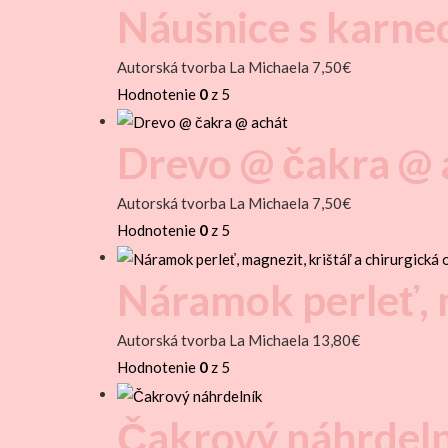
Náušnice s karn
Autorská tvorba La Michaela
7,50
€
Hodnotenie
0
z 5
Drevo @ čakra @ 
Autorská tvorba La Michaela
7,50
€
Hodnotenie
0
z 5
Náramok perleť, m
Autorská tvorba La Michaela
13,80
€
Hodnotenie
0
z 5
Čakrový náhrdel