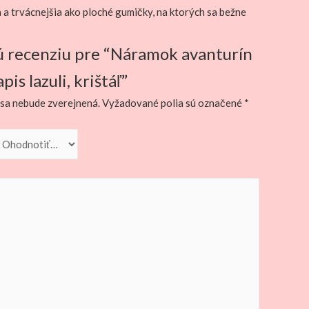
 a trvácnejšia ako ploché gumičky, na ktorých sa bežne
ú recenziu pre “Náramok avanturín
pis lazuli, krištáľ”
sa nebude zverejnená.
Vyžadované polia sú označené
*