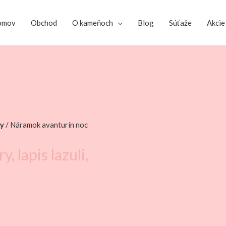
omov
Obchod
O kameňoch
Blog
Súťaže
Akcie
ky
/ Náramok avanturín noc
 lapis lazuli,