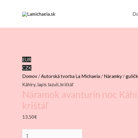
D
EUR
CZK
Domov
/
Autorská tvorba La Michaela
/
Náramky
/
gulič
Káhiry, lapis lazuli, krištáľ
Náramok avanturín noc Káhiry,
krištáľ
13,50
€
množstvo