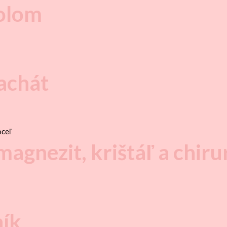
eolom
achát
agnezit, krištáľ a chiru
ník