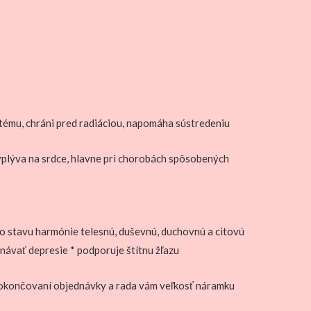
stému, chráni pred radiáciou, napomáha sústredeniu
e vplýva na srdce, hlavne pri chorobách spôsobených
do stavu harmónie telesnú, duševnú, duchovnú a citovú
návať depresie * podporuje štítnu žľazu
 dokončovaní objednávky a rada vám veľkosť náramku