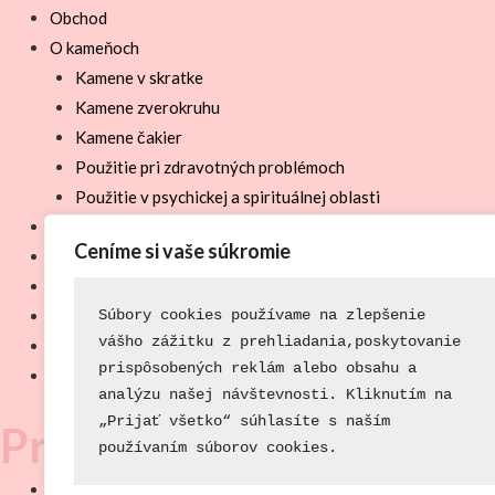
Obchod
O kameňoch
Kamene v skratke
Kamene zverokruhu
Kamene čakier
Použitie pri zdravotných problémoch
Použitie v psychickej a spirituálnej oblasti
Blog
Ceníme si vaše súkromie
Súťaže
Akcie u nás
O nás
Súbory cookies používame na zlepšenie
vášho zážitku z prehliadania,
poskytovanie
Nápojový lístok
prispôsobených reklám alebo obsahu a 
Kontakt
analýzu našej návštevnosti. 
Kliknutím na
„Prijať všetko“ súhlasíte s naším 
Právne centrum
používaním 
súborov cookies.
Všeobecné obchodné podmienky