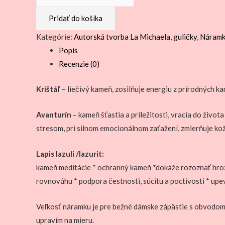
Náramok
Pridať do košíka
avanturín
noc
Kategórie:
Autorská tvorba La Michaela
,
guličky
,
Náram
Káhiry,
Popis
lapis
Recenzie (0)
lazuli,
krištáľ
Krištáľ
– liečivý kameň, zosilňuje energiu z prírodných 
Avanturín
– kameň šťastia a príležitosti, vracia do živo
stresom, pri silnom emocionálnom zaťažení, zmierňuje k
Lapis lazuli /lazurit:
kameň meditácie * ochranný kameň *dokáže rozoznať hrozb
rovnováhu * podpora čestnosti, súcitu a poctivosti * upe
Veľkosť náramku je pre bežné dámske zápästie s obvodom
upravím na mieru.