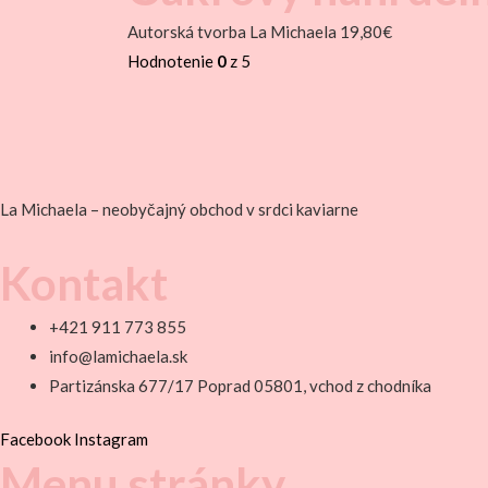
Autorská tvorba La Michaela
19,80
€
Hodnotenie
0
z 5
La Michaela – neobyčajný obchod v srdci kaviarne
Kontakt
+421 911 773 855
info@lamichaela.sk
Partizánska 677/17 Poprad 05801, vchod z chodníka
Facebook
Instagram
Menu stránky