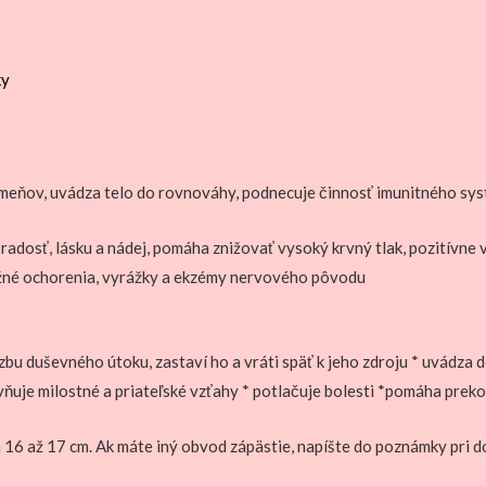
ky
kameňov, uvádza telo do rovnováhy, podnecuje činnosť imunitného sy
ta radosť, lásku a nádej, pomáha znižovať vysoký krvný tlak, pozitívn
ožné ochorenia, vyrážky a ekzémy nervového pôvodu
u duševného útoku, zastaví ho a vráti späť k jeho zdroju * uvádza 
vňuje milostné a priateľské vzťahy * potlačuje bolesti *pomáha preko
 16 až 17 cm. Ak máte iný obvod zápästie, napíšte do poznámky pri