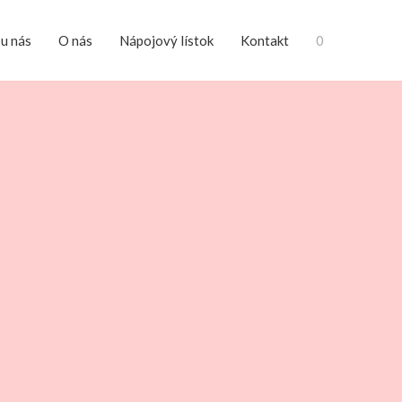
 u nás
O nás
Nápojový lístok
Kontakt
0