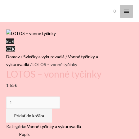
Hlav
0
Menu
EUR
CZK
Domov
/
Sviečky a vykurovadlá
/
Vonné tyčinky a
vykurovadlá
/ LOTOS – vonné tyčinky
LOTOS – vonné tyčinky
1,65
€
množstvo
LOTOS
–
Pridať do košíka
vonné
Kategória:
Vonné tyčinky a vykurovadlá
tyčinky
Popis