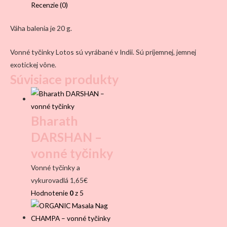
Recenzie (0)
Váha balenia je 20 g.
Vonné tyčinky Lotos sú vyrábané v Indii. Sú príjemnej, jemnej
exotickej vône.
Súvisiace produkty
Bharath
DARSHAN –
vonné tyčinky
Vonné tyčinky a
vykurovadlá
1,65
€
Hodnotenie
0
z 5