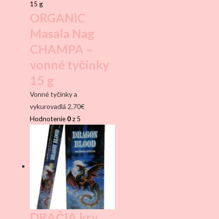
ORGANIC
Masala Nag
CHAMPA –
vonné tyčinky
15 g
Vonné tyčinky a
vykurovadlá
2,70
€
Hodnotenie
0
z 5
DRAČIA krv