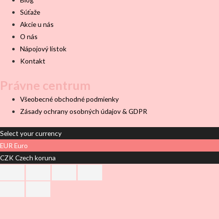
Súťaže
Akcie u nás
O nás
Nápojový lístok
Kontakt
Právne centrum
Všeobecné obchodné podmienky
Zásady ochrany osobných údajov & GDPR
Select your currency
EUR
Euro
CZK
Czech koruna