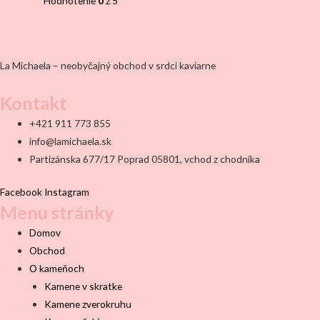
Hodnotenie
0
z 5
La Michaela – neobyčajný obchod v srdci kaviarne
Kontakt
+421 911 773 855
info@lamichaela.sk
Partizánska 677/17 Poprad 05801, vchod z chodníka
Facebook
Instagram
Menu stránky
Domov
Obchod
O kameňoch
Kamene v skratke
Kamene zverokruhu