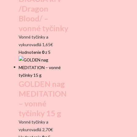
/Dragon
Blood/ –
vonné tyčinky
Vonné tyčinky a
vykurovadlá
1,65
€
Hodnotenie
0
z 5
GOLDEN nag
MEDITATION
– vonné
tyčinky 15 g
Vonné tyčinky a
vykurovadlá
2,70
€