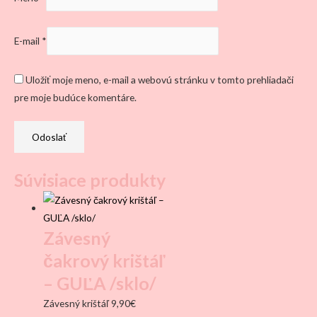
E-mail
*
Uložiť moje meno, e-mail a webovú stránku v tomto prehliadači
pre moje budúce komentáre.
Súvisiace produkty
Závesný
čakrový krištáľ
– GUĽA /sklo/
Závesný krištáľ
9,90
€