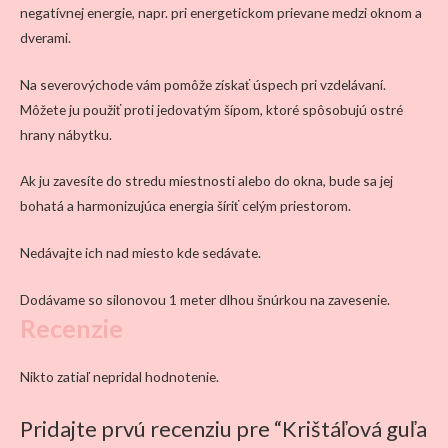
negatívnej energie, napr. pri energetickom prievane medzi oknom a
dverami.
Na severovýchode vám pomôže získať úspech pri vzdelávaní.
Môžete ju použiť proti jedovatým šípom, ktoré spôsobujú ostré
hrany nábytku.
Ak ju zavesíte do stredu miestnosti alebo do okna, bude sa jej
bohatá a harmonizujúca energia šíriť celým priestorom.
Nedávajte ich nad miesto kde sedávate.
Dodávame so silonovou 1 meter dlhou šnúrkou na zavesenie.
Recenzie
Nikto zatiaľ nepridal hodnotenie.
Pridajte prvú recenziu pre “Krištáľová guľa