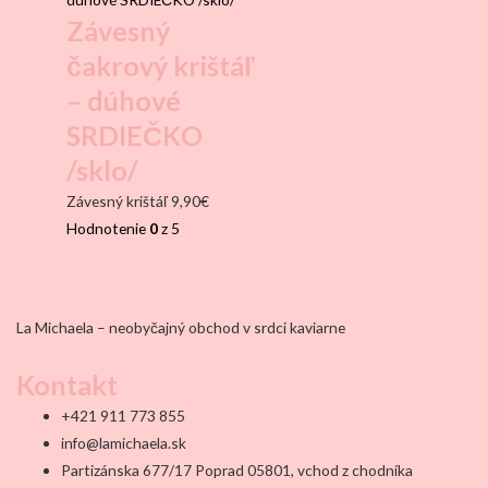
Závesný
čakrový krištáľ
– dúhové
SRDIEČKO
/sklo/
Závesný krištáľ
9,90
€
Hodnotenie
0
z 5
La Michaela – neobyčajný obchod v srdci kaviarne
Kontakt
+421 911 773 855
info@lamichaela.sk
Partizánska 677/17 Poprad 05801, vchod z chodníka