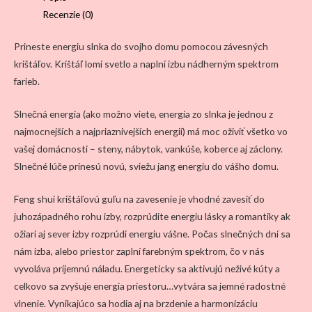
20
Recenzie (0)
mm
Prineste energiu slnka do svojho domu pomocou závesných
krištáľov. Krištáľ lomí svetlo a naplní izbu nádherným spektrom
farieb.
Slnečná energia (ako možno viete, energia zo slnka je jednou z
najmocnejších a najpriaznivejších energií) má moc oživiť všetko vo
vašej domácnosti – steny, nábytok, vankúše, koberce aj záclony.
Slnečné lúče prinesú novú, sviežu jang energiu do vášho domu.
Feng shui krištáľovú guľu na zavesenie je vhodné zavesiť do
juhozápadného rohu izby, rozprúdite energiu lásky a romantiky ak
ožiari aj sever izby rozprúdi energiu vášne. Počas slnečných dní sa
nám izba, alebo priestor zaplní farebným spektrom, čo v nás
vyvoláva príjemnú náladu. Energeticky sa aktivujú neživé kúty a
celkovo sa zvyšuje energia priestoru…vytvára sa jemné radostné
vlnenie. Vynikajúco sa hodia aj na brzdenie a harmonizáciu