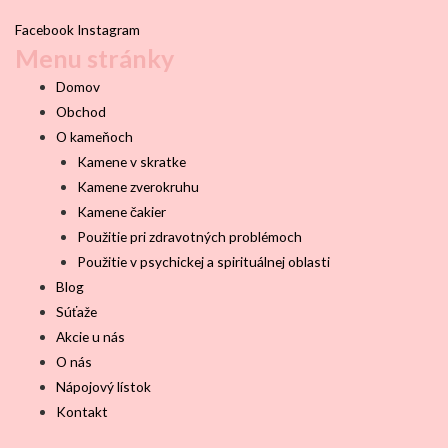
Facebook
Instagram
Menu stránky
Domov
Obchod
O kameňoch
Kamene v skratke
Kamene zverokruhu
Kamene čakier
Použitie pri zdravotných problémoch
Použitie v psychickej a spirituálnej oblasti
Blog
Súťaže
Akcie u nás
O nás
Nápojový lístok
Kontakt