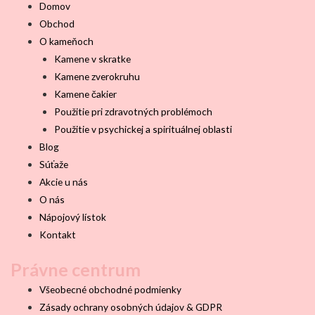
Domov
Obchod
O kameňoch
Kamene v skratke
Kamene zverokruhu
Kamene čakier
Použitie pri zdravotných problémoch
Použitie v psychickej a spirituálnej oblasti
Blog
Súťaže
Akcie u nás
O nás
Nápojový lístok
Kontakt
Právne centrum
Všeobecné obchodné podmienky
Zásady ochrany osobných údajov & GDPR