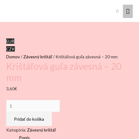
Hla
0
Men
EUR
CZK
Domov
/
Závesný krištáľ
/ Krištáľová guľa závesná – 20 mm
Krištáľová guľa závesná – 20
mm
3,60
€
množstvo
Krištáľová
guľa
Pridať do košíka
závesná
Kategória:
Závesný krištáľ
–
Popis