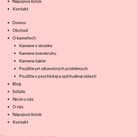
Nápojový lístok
Kontakt
Domov
Obchod
O kameňoch
Kamene v skratke
Kamene zverokruhu
Kamene čakier
Použitie pri zdravotných problémoch
Použitie v psychickej a spirituálnej oblasti
Blog
Súťaže
Akcie u nás
O nás
Nápojový lístok
Kontakt
Právne centrum