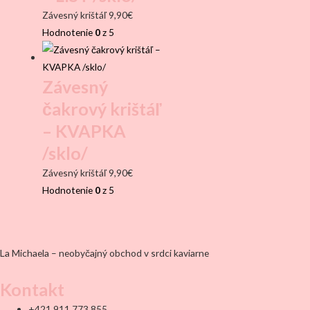
Závesný krištáľ
9,90
€
Hodnotenie
0
z 5
Závesný
čakrový krištáľ
– KVAPKA
/sklo/
Závesný krištáľ
9,90
€
Hodnotenie
0
z 5
La Michaela – neobyčajný obchod v srdci kaviarne
Kontakt
+421 911 773 855