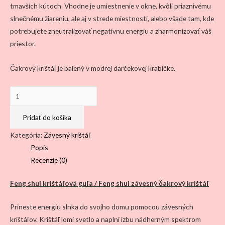
tmavších kútoch. Vhodne je umiestnenie v okne, kvôli priaznivému
slnečnému žiareniu, ale aj v strede miestnosti, alebo všade tam, kde
potrebujete zneutralizovať negatívnu energiu a zharmonizovať váš
priestor.
Čakrový krištáľ je balený v modrej darčekovej krabičke.
množstvo
Závesný
čakrový
Pridať do košíka
krištáľ
Kategória:
Závesný krištáľ
–
Popis
GUĽA
Recenzie (0)
/sklo/
Feng shui krištáľová guľa / Feng shui závesný čakrový krištáľ
Prineste energiu slnka do svojho domu pomocou závesných
krištáľov. Krištáľ lomí svetlo a naplní izbu nádherným spektrom