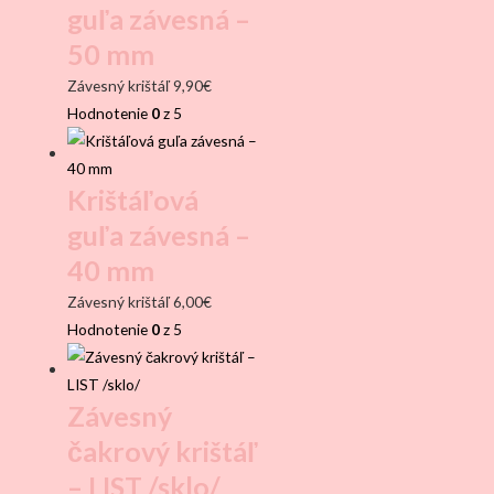
guľa závesná –
50 mm
Závesný krištáľ
9,90
€
Hodnotenie
0
z 5
Krištáľová
guľa závesná –
40 mm
Závesný krištáľ
6,00
€
Hodnotenie
0
z 5
Závesný
čakrový krištáľ
– LIST /sklo/