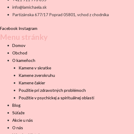
info@lamichaela.sk
Partizánska 677/17 Poprad 05801, vchod z chodníka
Facebook
Instagram
Menu stránky
Domov
Obchod
O kameňoch
Kamene v skratke
Kamene zverokruhu
Kamene čakier
Použitie pri zdravotných problémoch
Použitie v psychickej a spirituálnej oblasti
Blog
Súťaže
Akcie u nás
O nás