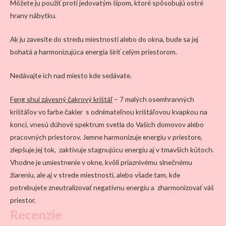
Môžete ju použiť proti jedovatým šípom, ktoré spôsobujú ostré
hrany nábytku.
Ak ju zavesíte do stredu miestnosti alebo do okna, bude sa jej
bohatá a harmonizujúca energia šíriť celým priestorom.
Nedávajte ich nad miesto kde sedávate.
Feng shui závesný čakrový krištáľ
– 7 malých osemhranných
krištáľov vo farbe čakier s odnímateľnou krištáľovou kvapkou na
konci, vnesú dúhové spektrum svetla do Vašich domovov alebo
pracovných priestorov. Jemne harmonizuje energiu v priestore,
zlepšuje jej tok, zaktivuje stagnujúcu energiu aj v tmavších kútoch.
Vhodne je umiestnenie v okne, kvôli priaznivému slnečnému
žiareniu, ale aj v strede miestnosti, alebo všade tam, kde
potrebujete zneutralizovať negatívnu energiu a zharmonizovať váš
priestor.
Recenzie