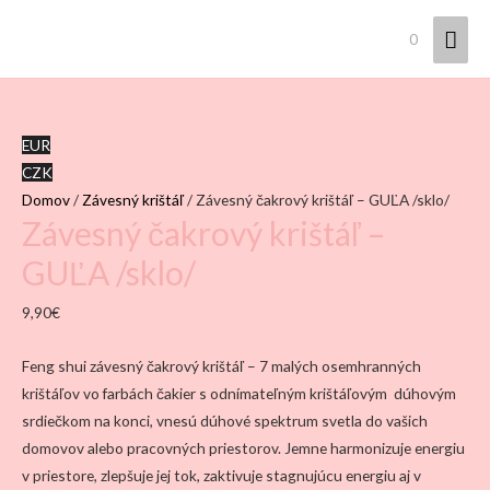
Hla
0
Men
EUR
CZK
Domov
/
Závesný krištáľ
/ Závesný čakrový krištáľ – GUĽA /sklo/
Závesný čakrový krištáľ –
GUĽA /sklo/
9,90
€
Feng shui závesný čakrový krištáľ – 7 malých osemhranných
krištáľov vo farbách čakier s odnímateľným krištáľovým dúhovým
srdiečkom na konci, vnesú dúhové spektrum svetla do vašich
domovov alebo pracovných priestorov. Jemne harmonizuje energiu
v priestore, zlepšuje jej tok, zaktivuje stagnujúcu energiu aj v