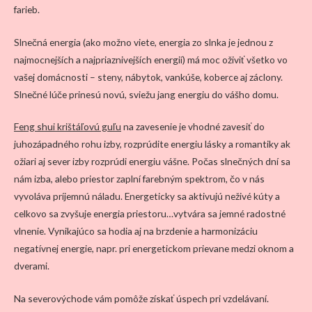
farieb.
Slnečná energia (ako možno viete, energia zo slnka je jednou z
najmocnejších a najpriaznivejších energií) má moc oživiť všetko vo
vašej domácnosti – steny, nábytok, vankúše, koberce aj záclony.
Slnečné lúče prinesú novú, sviežu jang energiu do vášho domu.
Feng shui krištáľovú guľu
na zavesenie je vhodné zavesiť do
juhozápadného rohu izby, rozprúdite energiu lásky a romantiky ak
ožiari aj sever izby rozprúdi energiu vášne. Počas slnečných dní sa
nám izba, alebo priestor zaplní farebným spektrom, čo v nás
vyvoláva príjemnú náladu. Energeticky sa aktivujú neživé kúty a
celkovo sa zvyšuje energia priestoru…vytvára sa jemné radostné
vlnenie. Vynikajúco sa hodia aj na brzdenie a harmonizáciu
negatívnej energie, napr. pri energetickom prievane medzi oknom a
dverami.
Na severovýchode vám pomôže získať úspech pri vzdelávaní.