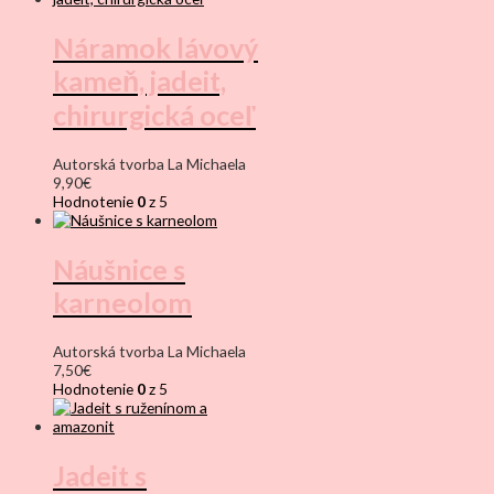
Náramok lávový
kameň, jadeit,
chirurgická oceľ
Autorská tvorba La Michaela
9,90
€
Hodnotenie
0
z 5
Náušnice s
karneolom
Autorská tvorba La Michaela
7,50
€
Hodnotenie
0
z 5
Jadeit s