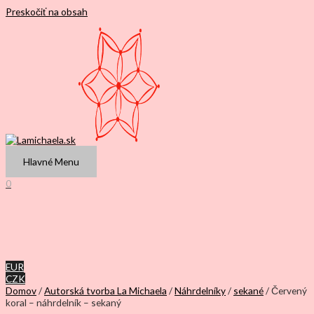
Preskočiť na obsah
Hlavné Menu
0
EUR
CZK
Domov
/
Autorská tvorba La Michaela
/
Náhrdelníky
/
sekané
/ Červený
koral – náhrdelník – sekaný