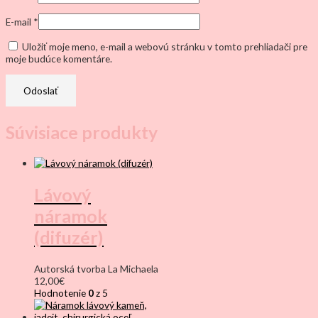
E-mail
*
Uložiť moje meno, e-mail a webovú stránku v tomto prehliadači pre
moje budúce komentáre.
Súvisiace produkty
Lávový
náramok
(difuzér)
Autorská tvorba La Michaela
12,00
€
Hodnotenie
0
z 5