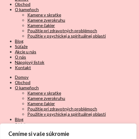
Obchod
O kameňoch
Kamene v skratke
Kamene zverokruhu
Kamene čakier
Použitie pri zdravotných problémoch
Použitie v psychickej a spirituálnej oblasti
Blog
Súťaže
Akcie u nás
O nás
Nápojový lístok
Kontakt
Domov
Obchod
O kameňoch
Kamene v skratke
Kamene zverokruhu
Kamene čakier
Použitie pri zdravotných problémoch
Použitie v psychickej a spirituálnej oblasti
Blog
Súťaže
Akcie u nás
Ceníme si vaše súkromie
O nás