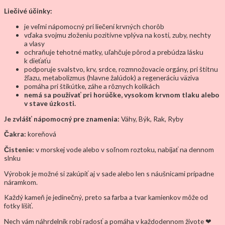
Liečivé účinky:
je veľmi nápomocný pri liečení krvných chorôb
vďaka svojmu zloženiu pozitívne vplýva na kosti, zuby, nechty
a vlasy
ochraňuje tehotné matky, uľahčuje pôrod a prebúdza lásku
k dieťaťu
podporuje svalstvo, krv, srdce, rozmnožovacie orgány, pri štítnu
žľazu, metabolizmus (hlavne žalúdok) a regeneráciu väziva
pomáha pri štikútke, záhe a rôznych kolikách
nemá sa používať pri horúčke, vysokom krvnom tlaku alebo
v stave úzkosti.
Je zvlášť nápomocný pre znamenia:
Váhy, Býk, Rak, Ryby
Čakra:
koreňová
Čistenie:
v morskej vode alebo v soľnom roztoku, nabíjať na dennom
slnku
Výrobok je možné si zakúpiť aj v sade alebo len s náušnicami prípadne
náramkom.
Každý kameň je jedinečný, preto sa farba a tvar kamienkov môže od
fotky líšiť.
Nech vám náhrdelník robí radosť a pomáha v každodennom živote ❤