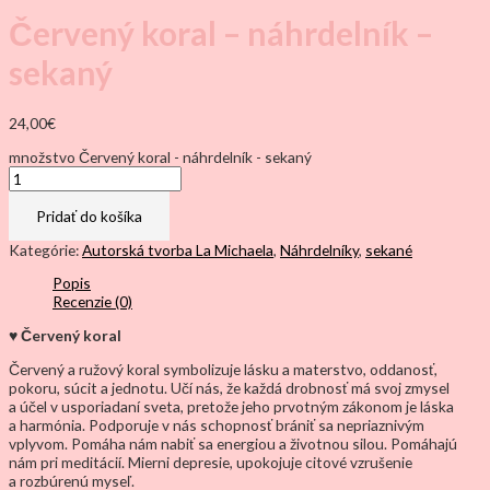
Červený koral – náhrdelník –
sekaný
24,00
€
množstvo Červený koral - náhrdelník - sekaný
Pridať do košíka
Kategórie:
Autorská tvorba La Michaela
,
Náhrdelníky
,
sekané
Popis
Recenzie (0)
♥ Červený koral
Červený a ružový koral symbolizuje lásku a materstvo, oddanosť,
pokoru, súcit a jednotu. Učí nás, že každá drobnosť má svoj zmysel
a účel v usporiadaní sveta, pretože jeho prvotným zákonom je láska
a harmónia. Podporuje v nás schopnosť brániť sa nepriaznivým
vplyvom. Pomáha nám nabiť sa energiou a životnou silou. Pomáhajú
nám pri meditácií. Mierni depresie, upokojuje citové vzrušenie
a rozbúrenú myseľ.