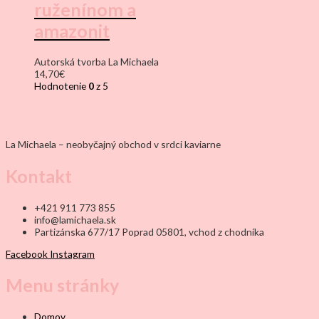
ruženínom a
amazonit
Autorská tvorba La Michaela
14,70
€
Hodnotenie
0
z 5
La Michaela – neobyčajný obchod v srdci kaviarne
Kontakt
+421 911 773 855
info@lamichaela.sk
Partizánska 677/17 Poprad 05801, vchod z chodníka
Facebook
Instagram
Menu stránky
Domov