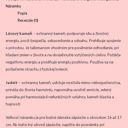
jadeit,
Náramky
chirurgická
Popis
oceľ
Recenzie (0)
Lávový kameň
– ochranný kameň, podporuje silu a životnú
energiu, pocit bezpečia, sebavedomie a odvahu. Prehlbuje spojenie
s prírodou. Je talizmanom vhodným pre posilnenie odhodlanie, pri
hľadaní zmien v živote a na dosiahnutie vytýčených cieľov. Potláča
negatívnu energiu a posilňuje energiu pozitívnu. Používa sa na
potlačenie strachu z fyzickej bolesti.
Jadeit
– ochranny kameň, udržuje nositeľa mimo nebezpečenstva,
prináša do života harmóniu, napomáha uvoľniť emócie, zelený
pomáha pri harmonizácii nefunkčných vzťahov, kameň šťastia a
hojnosti
Veľkosť náramku je pre bežné dámske zápästie s obvodom 16 až 17
cm. Ak máte iný obvod zápästie, napíšte do poznámky pri