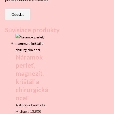
Súvisiace produkty
Náramok
perleť,
magnezit,
krištáľ a
chirurgická
oceľ
Autorská tvorba La
Michaela
13,80
€