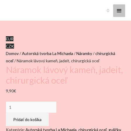
Hlav
0
Menu
EUR
CZK
Domov
/
Autorská tvorba La Michaela
/
Náramky
/
chirurgická
oceľ
/ Náramok lávový kameň, jadeit, chirurgická oceľ
Náramok lávový kameň, jadeit,
chirurgická oceľ
9,90
€
množstvo
Náramok
lávový
Pridať do košíka
kameň,
Kategórie:
Autorská tvorba La Michaela
,
chirurgická oceľ
,
guličky
,