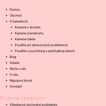
Domov
Obchod
O kameňoch
Kamene v skratke
Kamene zverokruhu
Kamene čakier
Použitie pri zdravotných problémoch
Použitie v psychickej a spirituálnej oblasti
Blog
Súťaže
Akcie u nás
O nás
Nápojový lístok
Kontakt
Právne centrum
Všeobecné obchodné podmienky