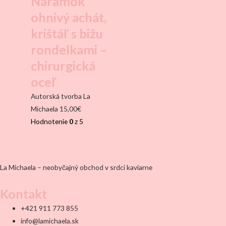
Náramok
ohnivý achát,
krištáľ s bižu
rondelkami –
chirurgická
oceľ
Autorská tvorba La
Michaela
15,00
€
Hodnotenie
0
z 5
La Michaela – neobyčajný obchod v srdci kaviarne
Kontakt
+421 911 773 855
info@lamichaela.sk