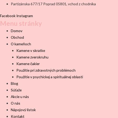
Partizánska 677/17 Poprad 05801, vchod z chodníka
Facebook
Instagram
Menu stránky
Domov
Obchod
O kameňoch
Kamene v skratke
Kamene zverokruhu
Kamene čakier
Použitie pri zdravotných problémoch
Použitie v psychickej a spirituálnej oblasti
Blog
Súťaže
Akcie u nás
O nás
Nápojový lístok
Kontakt