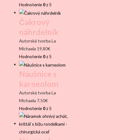
Hodnotenie
0
z 5
Čakrový
náhrdelník
Autorská tvorba La
Michaela
19,80
€
Hodnotenie
0
z 5
Náušnice s
karneolom
Autorská tvorba La
Michaela
7,50
€
Hodnotenie
0
z 5