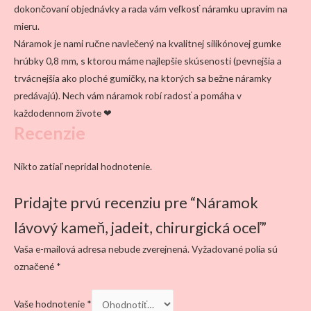
dokončovaní objednávky a rada vám veľkosť náramku upravím na
mieru.
Náramok je nami ručne navlečený na kvalitnej silikónovej gumke
hrúbky 0,8 mm, s ktorou máme najlepšie skúsenosti (pevnejšia a
trvácnejšia ako ploché gumičky, na ktorých sa bežne náramky
predávajú). Nech vám náramok robí radosť a pomáha v
každodennom živote ❤
Recenzie
Nikto zatiaľ nepridal hodnotenie.
Pridajte prvú recenziu pre “Náramok
lávový kameň, jadeit, chirurgická oceľ”
Vaša e-mailová adresa nebude zverejnená.
Vyžadované polia sú
označené
*
Vaše hodnotenie
*