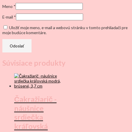
Meno
*
E-mail
*
Uložiť moje meno, e-mail a webovú stránku v tomto prehliadači pre
moje budúce komentáre.
Súvisiace produkty
Čakražiarič -
náušnice
srdiečka
kráľovská