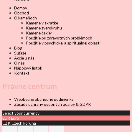
Domov
Obchod
O kameňoch
Kamene v skratke
Kamene zverokruhu
Kamene čakier
Použitie pri zdravotných problémoch
Použitie v psychickej a spirituálnej oblasti
Blog
Súťaže
Akcie u nás
O nás
Nápojový lístok
Kontakt
Právne centrum
Všeobecné obchodné podmienky
Zásady ochrany osobných údajov & GDPR
Select your currency
EUR
Euro
CZK
Czech koruna