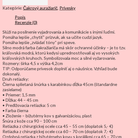
Kategórie:
Čakrový auražiarič
,
Prívesky
Popis
Recenzie (0)
Slúži na posilnenie vyjadrovania a komunikácie s inými ľuďmi.
Pomáha lepšie „chytiť“ prízvuk, ak sa učíte cudzí jazyk.
Pomáha lepšie „zvládať tóny“ pri speve.
Silno modrá farba čakražiariča má skôr ochranné účinky – je to tzv.
kráľovská modrá, ktorú kedysi uprednostňovali aj vo vysokých
kráľovských kruhoch. Symbolizovala moc a silné vyžarovanie.
Rozmery: šírka 4,5 x výška 4,2cm
TIP: Odporúčame prívesok doplniť aj o náušnice. Vzhľad bude
dokonalý.
Druh retiazky:
Čierna splietaná šnúrka s karabínkou dĺžka 45cm (štandardne
zasielame)
• Priemer: 1,5 mm
• Dĺžka: 44 – 45 cm
• Predlžovacia retiazka: 5 cm
• Farba čierna
• Zloženie – bižutérny kov s galvanizáciou, plast
Šnúra z kože cca 90 – 100 cm
Retiazka z chirurgickej ocele cca 45 – 55 cm (doplatok 5,- €)
Retiazka z chirurgickej ocele cca 60 – 70 cm (doplatok 7,- €)
Ozdobná retiazka z bižutérneho kovu s korálikmi cca 65 – 70 cm