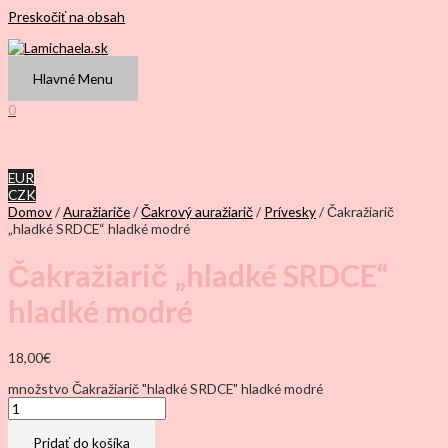
Preskočiť na obsah
Hlavné Menu
0
EUR
CZK
Domov
/
Auražiariče
/
Čakrový auražiarič
/
Prívesky
/ Čakražiarič
„hladké SRDCE“ hladké modré
Čakražiarič „hladké SRDCE“
hladké modré
18,00
€
množstvo Čakražiarič "hladké SRDCE" hladké modré
Pridať do košíka