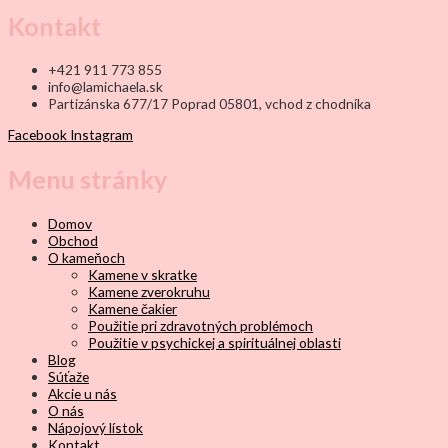
Kontakt
+421 911 773 855
info@lamichaela.sk
Partizánska 677/17 Poprad 05801, vchod z chodníka
Facebook
Instagram
Menu stránky
Domov
Obchod
O kameňoch
Kamene v skratke
Kamene zverokruhu
Kamene čakier
Použitie pri zdravotných problémoch
Použitie v psychickej a spirituálnej oblasti
Blog
Súťaže
Akcie u nás
O nás
Nápojový lístok
Kontakt