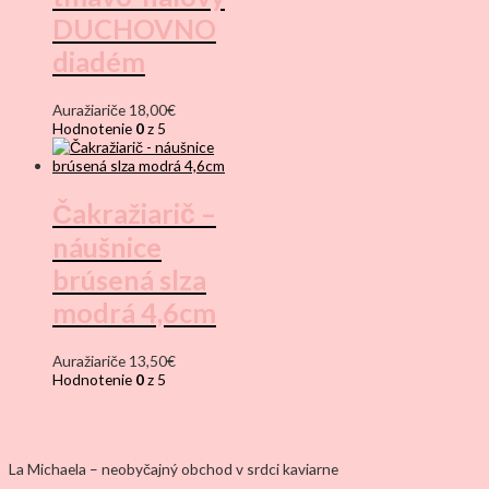
DUCHOVNO
diadém
Auražiariče
18,00
€
Hodnotenie
0
z 5
Čakražiarič –
náušnice
brúsená slza
modrá 4,6cm
Auražiariče
13,50
€
Hodnotenie
0
z 5
La Michaela – neobyčajný obchod v srdci kaviarne