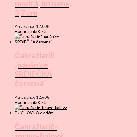
modrá, brúsené,
3,7 cm
Auražiariče
12,00
€
Hodnotenie
0
z 5
Čakražiarič
„náušnice
SRDIEČKA
červená“
Auražiariče
12,60
€
Hodnotenie
0
z 5
Čakražiarič-
tmavo-fialový