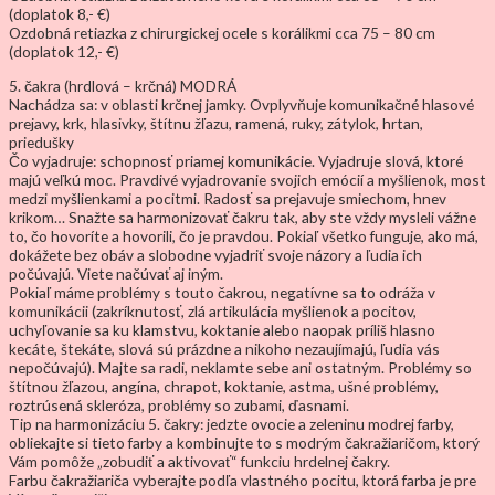
(doplatok 8,- €)
Ozdobná retiazka z chirurgickej ocele s korálikmi cca 75 – 80 cm
(doplatok 12,- €)
5. čakra (hrdlová – krčná) MODRÁ
Nachádza sa: v oblasti krčnej jamky. Ovplyvňuje komunikačné hlasové
prejavy, krk, hlasivky, štítnu žľazu, ramená, ruky, zátylok, hrtan,
priedušky
Čo vyjadruje: schopnosť priamej komunikácie. Vyjadruje slová, ktoré
majú veľkú moc. Pravdivé vyjadrovanie svojich emócií a myšlienok, most
medzi myšlienkami a pocitmi. Radosť sa prejavuje smiechom, hnev
krikom… Snažte sa harmonizovať čakru tak, aby ste vždy mysleli vážne
to, čo hovoríte a hovorili, čo je pravdou. Pokiaľ všetko funguje, ako má,
dokážete bez obáv a slobodne vyjadriť svoje názory a ľudia ich
počúvajú. Viete načúvať aj iným.
Pokiaľ máme problémy s touto čakrou, negatívne sa to odráža v
komunikácii (zakríknutosť, zlá artikulácia myšlienok a pocitov,
uchyľovanie sa ku klamstvu, koktanie alebo naopak príliš hlasno
kecáte, štekáte, slová sú prázdne a nikoho nezaujímajú, ľudia vás
nepočúvajú). Majte sa radi, neklamte sebe ani ostatným. Problémy so
štítnou žľazou, angína, chrapot, koktanie, astma, ušné problémy,
roztrúsená skleróza, problémy so zubami, ďasnami.
Tip na harmonizáciu 5. čakry: jedzte ovocie a zeleninu modrej farby,
obliekajte si tieto farby a kombinujte to s modrým čakražiaričom, ktorý
Vám pomôže „zobudiť a aktivovať“ funkciu hrdelnej čakry.
Farbu čakražiariča vyberajte podľa vlastného pocitu, ktorá farba je pre