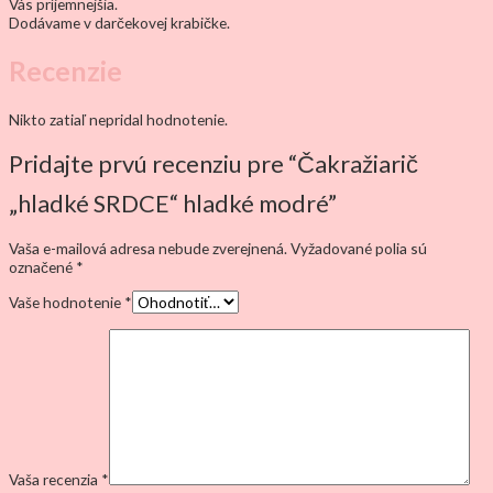
Vás príjemnejšia.
Dodávame v darčekovej krabičke.
Recenzie
Nikto zatiaľ nepridal hodnotenie.
Pridajte prvú recenziu pre “Čakražiarič
„hladké SRDCE“ hladké modré”
Vaša e-mailová adresa nebude zverejnená.
Vyžadované polia sú
označené
*
Vaše hodnotenie
*
Vaša recenzia
*