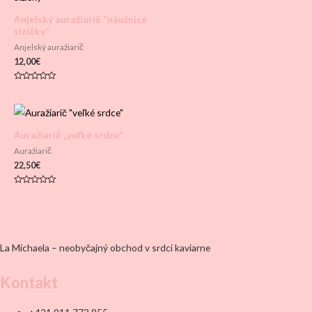
Anjelský auražiarič “náušnice
slzičky“
Anjelský auražiarič
12,00
€
Hodnotenie
0
z
5
Auražiarič „veľké srdce“
Auražiarič
22,50
€
Hodnotenie
0
z
5
La Michaela – neobyčajný obchod v srdci kaviarne
Kontakt