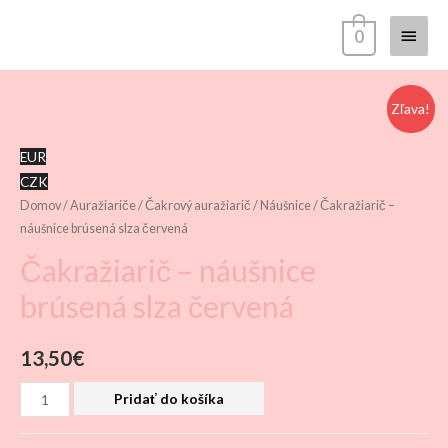
Hlav
0
Menu
Zľava!
EUR
CZK
Domov
/
Auražiariče
/
Čakrový auražiarič
/
Náušnice
/ Čakražiarič –
náušnice brúsená slza červená
Čakražiarič – náušnice
brúsená slza červená
13,50
€
množstvo
Pridať do košíka
Čakražiarič
-