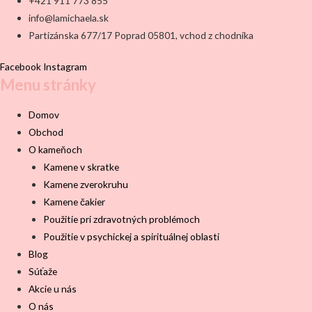
+421 911 773 855
info@lamichaela.sk
Partizánska 677/17 Poprad 05801, vchod z chodníka
Facebook
Instagram
Menu stránky
Domov
Obchod
O kameňoch
Kamene v skratke
Kamene zverokruhu
Kamene čakier
Použitie pri zdravotných problémoch
Použitie v psychickej a spirituálnej oblasti
Blog
Súťaže
Akcie u nás
O nás