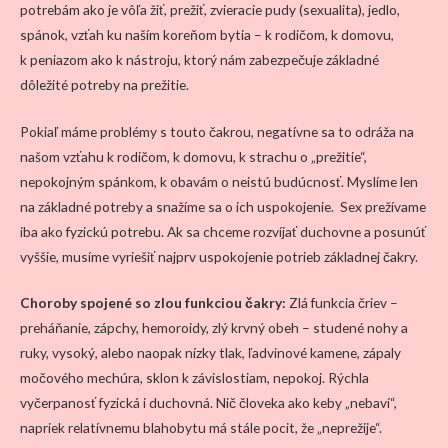
potrebám ako je vôľa žiť, prežiť, zvieracie pudy (sexualita), jedlo,
spánok, vzťah ku naším koreňom bytia – k rodičom, k domovu,
k peniazom ako k nástroju, ktorý nám zabezpečuje základné
dôležité potreby na prežitie.
Pokiaľ máme problémy s touto čakrou, negatívne sa to odráža na
našom vzťahu k rodičom, k domovu, k strachu o „prežitie“,
nepokojným spánkom, k obavám o neistú budúcnosť. Myslíme len
na základné potreby a snažíme sa o ich uspokojenie. Sex prežívame
iba ako fyzickú potrebu. Ak sa chceme rozvíjať duchovne a posunúť
vyššie, musíme vyriešiť najprv uspokojenie potrieb základnej čakry.
Choroby spojené so zlou funkciou čakry:
Zlá funkcia čriev –
preháňanie, zápchy, hemoroidy, zlý krvný obeh – studené nohy a
ruky, vysoký, alebo naopak nízky tlak, ľadvinové kamene, zápaly
močového mechúra, sklon k závislostiam, nepokoj. Rýchla
vyčerpanosť fyzická i duchovná. Nič človeka ako keby „nebaví“,
napriek relatívnemu blahobytu má stále pocit, že „neprežije“.