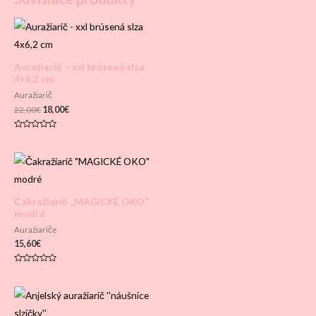
Auražiarič – xxl brúsená slza
4×6,2 cm
Auražiarič
Pôvodná
Aktuálna
22,00
€
18,00
€
cena
cena
bola:
je:
Hodnotenie
22,00€.
18,00€.
0
z
5
Čakražiarič „MAGICKÉ OKO“
modré
Auražiariče
15,60
€
Hodnotenie
0
z
5