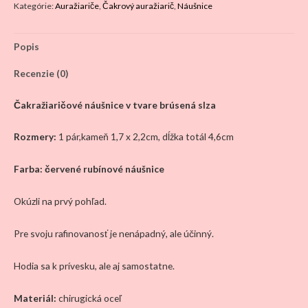
Kategórie:
Auražiariče
,
Čakrový auražiarič
,
Náušnice
náušnice
brúsená
Popis
slza
červená
Recenzie (0)
Čakražiaričové náušnice v tvare brúsená slza
Rozmery:
1 pár,kameň 1,7 x 2,2cm, dĺžka totál 4,6cm
Farba:
červené rubínové náušnice
Okúzli na prvý pohľad.
Pre svoju rafinovanosť je nenápadný, ale účinný.
Hodia sa k prívesku, ale aj samostatne.
Materiál:
chirugická oceľ