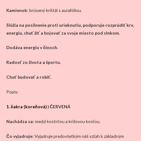
Kamienok:
brúsený krištál s aurafóliou.
Slúžia na posilnenie
proti urieknutiu, podporuje rozprúdiť krv,
energiu, chuť žiť a bojovať za svoje miesto pod slnkom.
Dodáva energiu v činoch.
Radosť zo života a športu.
Chuť budovať a robiť.
Popis:
1. čakra (koreňová)
) ČERVENÁ
Nachádza sa
:
medzi kostrčou a krížovou kosťou.
Čo vyjadruje:
Vyjadruje predovšetkým náš vzťah k základným