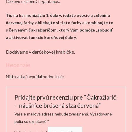
Celkovo oslabený organizmus.
Tip na harmonizáciu 1. čakry: jedzte ovocie a zeleninu
červenej farby, obliekajte si tieto farby a kombinujte to
s červeným čakražiaričom, ktorý Vám pomôže „zobudiť
a aktivovať funkciu koreňovej čakry.
Dodávame v darčekovej krabičke.
Recenzie
Nikto zatiaľ nepridal hodnotenie.
Pridajte prvú recenziu pre “Čakražiarič
– náušnice brúsená slza červená”
Vaša e-mailová adresa nebude zverejnená.
Vyžadované
polia sú označené
*