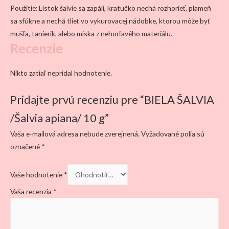
Použitie: Lístok šalvie sa zapáli, kratučko nechá rozhorieť, plameň
sa sfúkne a nechá tlieť vo vykurovacej nádobke, ktorou môže byť
mušľa, tanierik, alebo miska z nehorľavého materiálu.
Recenzie
Nikto zatiaľ nepridal hodnotenie.
Pridajte prvú recenziu pre “BIELA ŠALVIA
/Šalvia apiana/ 10 g”
Vaša e-mailová adresa nebude zverejnená.
Vyžadované polia sú
označené
*
Vaše hodnotenie
*
Vaša recenzia
*