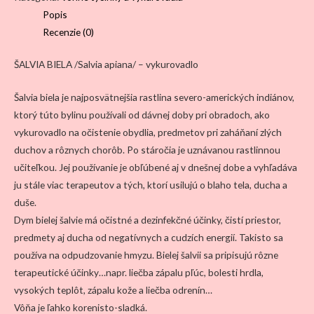
Šalvia
Popis
apiana/
Recenzie (0)
10
g
ŠALVIA BIELA /Salvia apiana/ – vykurovadlo
Šalvia biela je najposvätnejšia rastlina severo-amerických indiánov,
ktorý túto bylinu používali od dávnej doby pri obradoch, ako
vykurovadlo na očistenie obydlia, predmetov pri zaháňaní zlých
duchov a rôznych chorôb. Po stáročia je uznávanou rastlinnou
učiteľkou. Jej používanie je obľúbené aj v dnešnej dobe a vyhľadáva
ju stále viac terapeutov a tých, ktorí usilujú o blaho tela, ducha a
duše.
Dym bielej šalvie má očistné a dezinfekčné účinky, čistí priestor,
predmety aj ducha od negatívnych a cudzích energií. Takisto sa
používa na odpudzovanie hmyzu. Bielej šalvii sa pripisujú rôzne
terapeutické účinky…napr. liečba zápalu pľúc, bolesti hrdla,
vysokých teplôt, zápalu kože a liečba odrenín…
Vôňa je ľahko korenisto-sladká.