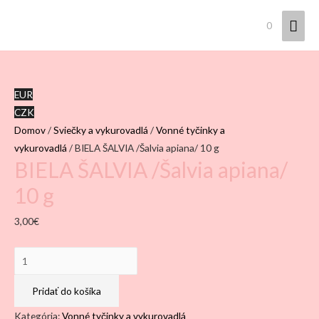
Hla
0
Men
EUR
CZK
Domov
/
Sviečky a vykurovadlá
/
Vonné tyčinky a
vykurovadlá
/ BIELA ŠALVIA /Šalvia apiana/ 10 g
BIELA ŠALVIA /Šalvia apiana/
10 g
3,00
€
množstvo
BIELA
ŠALVIA
Pridať do košíka
/
Kategória:
Vonné tyčinky a vykurovadlá