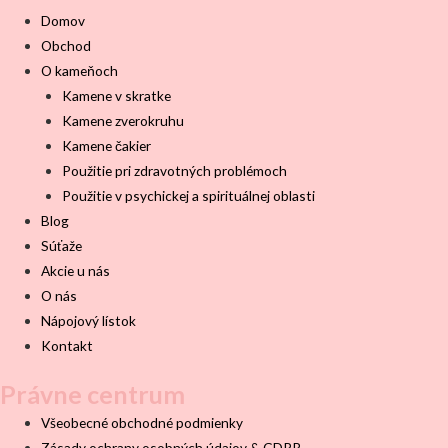
Domov
Obchod
O kameňoch
Kamene v skratke
Kamene zverokruhu
Kamene čakier
Použitie pri zdravotných problémoch
Použitie v psychickej a spirituálnej oblasti
Blog
Súťaže
Akcie u nás
O nás
Nápojový lístok
Kontakt
Právne centrum
Všeobecné obchodné podmienky
Zásady ochrany osobných údajov & GDPR