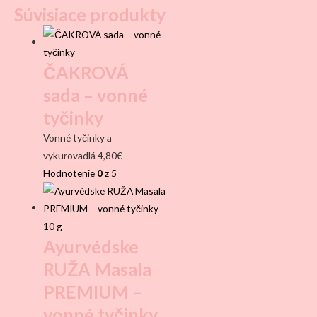
Súvisiace produkty
ČAKROVÁ
sada – vonné
tyčinky
Vonné tyčinky a
vykurovadlá
4,80
€
Hodnotenie
0
z 5
Ayurvédske
RUŽA Masala
PREMIUM –
vonné tyčinky