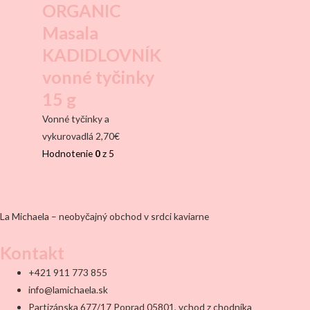
ORGANIC
Masala
KADIDLOVNÍK
vonné tyčinky
15 g
Vonné tyčinky a
vykurovadlá
2,70
€
Hodnotenie
0
z 5
La Michaela – neobyčajný obchod v srdci kaviarne
Kontakt
+421 911 773 855
info@lamichaela.sk
Partizánska 677/17 Poprad 05801, vchod z chodníka