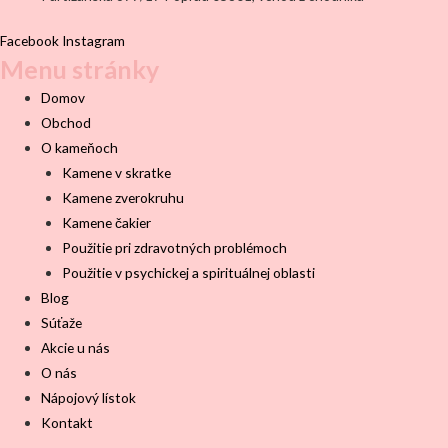
Facebook
Instagram
Menu stránky
Domov
Obchod
O kameňoch
Kamene v skratke
Kamene zverokruhu
Kamene čakier
Použitie pri zdravotných problémoch
Použitie v psychickej a spirituálnej oblasti
Blog
Súťaže
Akcie u nás
O nás
Nápojový lístok
Kontakt