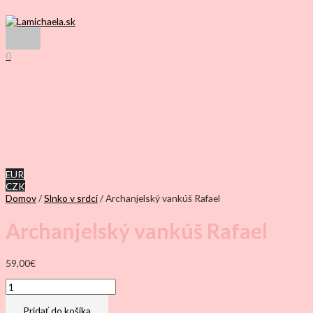
Preskočiť
na
obsah
Hlavné
Menu
0
EUR
CZK
Domov
/
Slnko v srdci
/ Archanjelský vankúš Rafael
Archanjelský vankúš Rafael
59,00
€
množstvo
Archanjelský
vankúš
Pridať do košíka