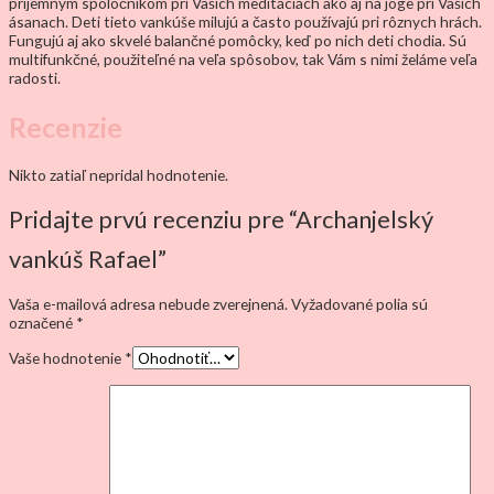
príjemným spoločníkom pri Vašich meditáciách ako aj na joge pri Vašich
ásanach. Deti tieto vankúše milujú a často používajú pri rôznych hrách.
Fungujú aj ako skvelé balančné pomôcky, keď po nich deti chodia. Sú
multifunkčné, použiteľné na veľa spôsobov, tak Vám s nimi želáme veľa
radosti.
Recenzie
Nikto zatiaľ nepridal hodnotenie.
Pridajte prvú recenziu pre “Archanjelský
vankúš Rafael”
Vaša e-mailová adresa nebude zverejnená.
Vyžadované polia sú
označené
*
Vaše hodnotenie
*