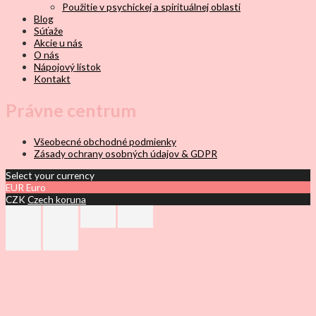
Použitie v psychickej a spirituálnej oblasti
Blog
Súťaže
Akcie u nás
O nás
Nápojový lístok
Kontakt
Právne centrum
Všeobecné obchodné podmienky
Zásady ochrany osobných údajov & GDPR
Select your currency
EUR
Euro
CZK
Czech koruna