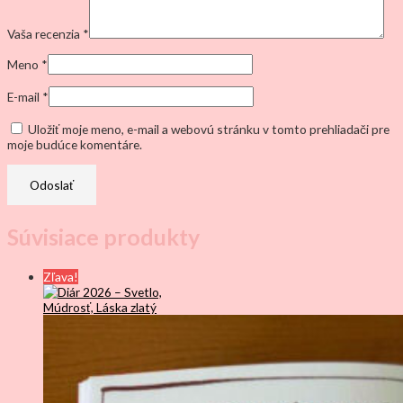
Vaša recenzia
*
Meno
*
E-mail
*
Uložiť moje meno, e-mail a webovú stránku v tomto prehliadači pre
moje budúce komentáre.
Súvisiace produkty
Zľava!