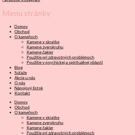
Menu stránky
Domov
Obchod
O kameňoch
Kamene v skratke
Kamene zverokruhu
Kamene čakier
Použitie pri zdravotných problémoch
Použitie v psychickej a spirituálnej oblasti
Blog
Súťaže
Akcie u nás
O nás
Nápojový lístok
Kontakt
Domov
Obchod
O kameňoch
Kamene v skratke
Kamene zverokruhu
Kamene čakier
Použitie pri zdravotných problémoch