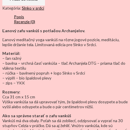
Rafael
Kategória:
Slnko v srdci
Popis
Recenzie (0)
Ľanový zafu vankúš s potlačou Archanjelov.
Ľanový meditačný yoga vankúš na rôzne jogové pozície, meditáciu,
lepšie držanie tela. Limitovaná edícia pre Slnko v Srdci.
Materiál:
– ľan ražný
– bavlna – vrchná časť vankúša – tlač Archanjela DTG – priama tlač do
vlákna textilu
– rúčka – bavlnený popruh + logo Slnko v Srdci
– výplň – bio špaldové plevy
– zips – YKK
Rozmery:
Cca 31 cm x 15 cm
Výška vankúša sa dá upravovať tým, že špaldové plevy dosypete a bude
vyšší alebo odsypete a bude o pár centimetrov nižší.
Ako sa správne starať o zafu vankúš
Vankúš má dva obaly. Poťah sa dá zobliecť, odzipsovať a vyprať na 30
stupňov Celzia v práčke. Dá sa aj žehliť. Vnútro vankúša, kde sú