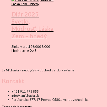
Diár 2025
Svetlo,
Múdrosť, Láska
Zem – hnedý
Pôvodná
Aktuálna
Slnko v srdci
26,00
€
5,00
€
cena
cena
Hodnotenie
0
z 5
bola:
je:
26,00€.
5,00€.
La Michaela – neobyčajný obchod v srdci kaviarne
Kontakt
+421 911 773 855
info@lamichaela.sk
Partizánska 677/17 Poprad 05801, vchod z chodníka
Facebook
Instagram