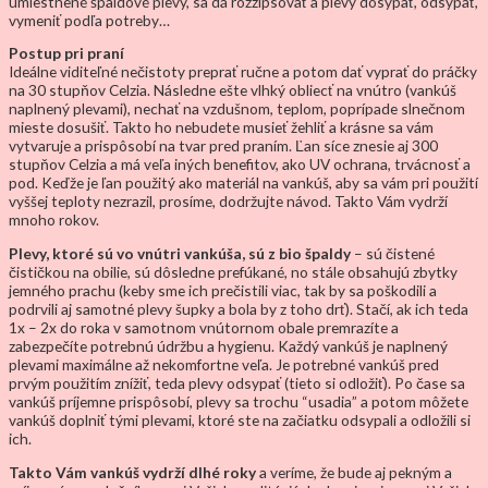
umiestnené špaldové plevy, sa dá rozzipsovať a plevy dosypať, odsypať,
vymeniť podľa potreby…
Postup pri praní
Ideálne viditeľné nečistoty preprať ručne a potom dať vyprať do práčky
na 30 stupňov Celzia. Následne ešte vlhký obliecť na vnútro (vankúš
naplnený plevami), nechať na vzdušnom, teplom, poprípade slnečnom
mieste dosušiť. Takto ho nebudete musieť žehliť a krásne sa vám
vytvaruje a prispôsobí na tvar pred praním. Ľan síce znesie aj 300
stupňov Celzia a má veľa iných benefitov, ako UV ochrana, trvácnosť a
pod. Keďže je ľan použitý ako materiál na vankúš, aby sa vám pri použití
vyššej teploty nezrazil, prosíme, dodržujte návod. Takto Vám vydrží
mnoho rokov.
Plevy, ktoré sú vo vnútri vankúša, sú z bio špaldy
– sú čistené
čističkou na obilie, sú dôsledne prefúkané, no stále obsahujú zbytky
jemného prachu (keby sme ich prečistili viac, tak by sa poškodili a
podrvili aj samotné plevy šupky a bola by z toho drť). Stačí, ak ich teda
1x – 2x do roka v samotnom vnútornom obale premrazíte a
zabezpečíte potrebnú údržbu a hygienu. Každý vankúš je naplnený
plevami maximálne až nekomfortne veľa. Je potrebné vankúš pred
prvým použitím znížiť, teda plevy odsypať (tieto si odložiť). Po čase sa
vankúš príjemne prispôsobí, plevy sa trochu “usadia” a potom môžete
vankúš doplniť tými plevami, ktoré ste na začiatku odsypali a odložili si
ich.
Takto Vám vankúš vydrží dlhé roky
a veríme, že bude aj pekným a