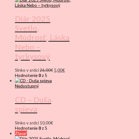
Diár 2025
Svetlo,
Múdrosť, Láska
Nebo –
tyrkysový
Pôvodná
Aktuálna
Slnko v srdci
26,00
€
5,00
€
cena
cena
Hodnotenie
0
z 5
bola:
je:
26,00€.
5,00€.
Nedostupný
CD – Duša
spieva
Slnko v srdci
10,00
€
Hodnotenie
0
z 5
Zľava!