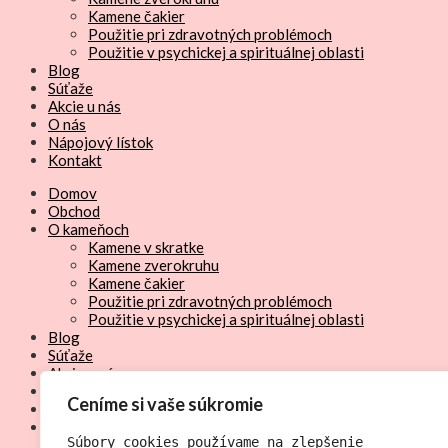
Kamene čakier
Použitie pri zdravotných problémoch
Použitie v psychickej a spirituálnej oblasti
Blog
Súťaže
Akcie u nás
O nás
Nápojový lístok
Kontakt
Domov
Obchod
O kameňoch
Kamene v skratke
Kamene zverokruhu
Kamene čakier
Použitie pri zdravotných problémoch
Použitie v psychickej a spirituálnej oblasti
Blog
Súťaže
Akcie u nás
O nás
Ceníme si vaše súkromie
Nápojový lístok
Kontakt
Súbory cookies používame na zlepšenie