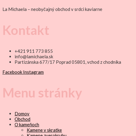
La Michaela – neobyčajný obchod v srdci kaviarne
Kontakt
+421 911 773 855
info@lamichaela.sk
Partizánska 677/17 Poprad 05801, vchod z chodníka
Facebook
Instagram
Menu stránky
Domov
Obchod
O kameňoch
Kamene v skratke
Kamene zverokruhu