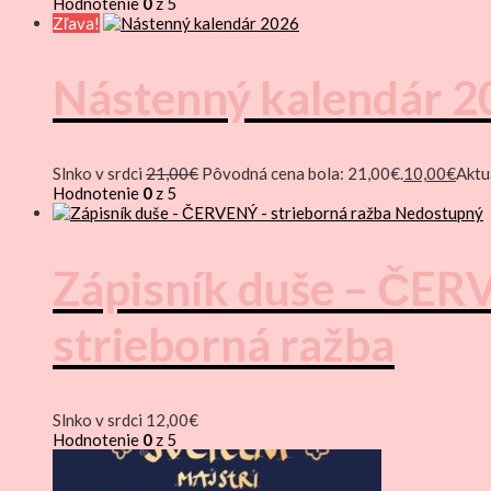
Hodnotenie
0
z 5
Zľava!
Nástenný kalendár 2
Slnko v srdci
21,00
€
Pôvodná cena bola: 21,00€.
10,00
€
Aktu
Hodnotenie
0
z 5
Nedostupný
Zápisník duše – ČER
strieborná ražba
Slnko v srdci
12,00
€
Hodnotenie
0
z 5