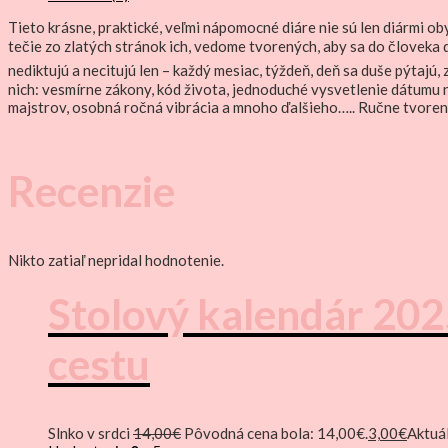
Tieto krásne, praktické, veľmi nápomocné diáre nie sú len diármi o
tečie zo zlatých stránok ich, vedome tvorených, aby sa do človeka
nediktujú a necitujú len – každý mesiac, týždeň, deň sa duše pýtaj
nich: vesmírne zákony, kód života, jednoduché vysvetlenie dátumu
majstrov, osobná ročná vibrácia a mnoho ďalšieho….. Ručne tvor
Recenzie
Nikto zatiaľ nepridal hodnotenie.
Stolový kalendár 202
cestu
Slnko v srdci
14,00
€
Pôvodná cena bola: 14,00€.
3,00
€
Aktuál