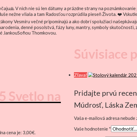
byčaju🙏 V nich nie sú len dátumy a prázdne strany na poznámkovanie 
 duše nežne vliala a tam Radosťou rozprúdila pieseň Života. ❤️ Vsku
ú, zákony Vesmíru večné pripomínajú a ako dobrí spolužiaci našepkáv
 narodenia, denné posolstvá, fázy luny, mantry, symboly skutočnosti
ené JankouSofiou Thomkovou.
Súvisiace 
Zľava!
5 Svetlo na
Pridajte prvú recen
Múdrosť, Láska Ze
Vaša e-mailová adresa nebude 
Vaše hodnotenie
*
na cena je: 3,00€.