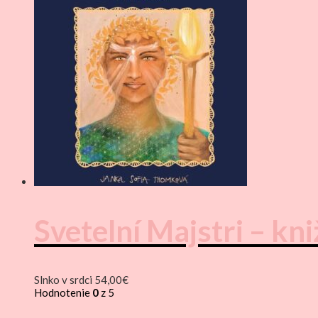
Svetelní Majstri – kni
Slnko v srdci
54,00
€
Hodnotenie
0
z 5