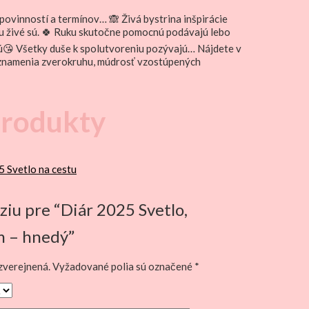
povinností a termínov… 🙈 Živá bystrina inšpirácie
tku živé sú. 🍀 Ruku skutočne pomocnú podávajú lebo
ajú😘 Všetky duše k spolutvoreniu pozývajú… Nájdete v
, znamenia zverokruhu, múdrosť vzostúpených
produkty
ziu pre “Diár 2025 Svetlo,
m – hnedý”
zverejnená.
Vyžadované polia sú označené
*