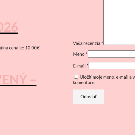
026
Vaša recenzia
*
álna cena je: 10,00€.
Meno
*
E-mail
*
VENÝ –
Uložiť moje meno, e-mail a
komentáre.