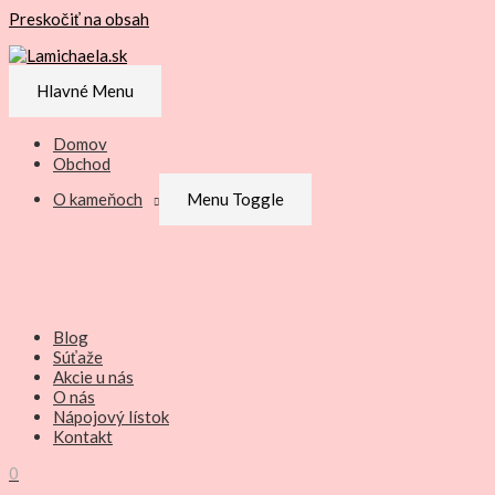
Preskočiť na obsah
Hlavné Menu
Domov
Obchod
O kameňoch
Menu Toggle
Blog
Súťaže
Akcie u nás
O nás
Nápojový lístok
Kontakt
0