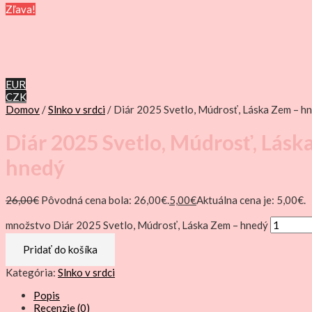
Zľava!
EUR
CZK
Domov
/
Slnko v srdci
/ Diár 2025 Svetlo, Múdrosť, Láska Zem – h
Diár 2025 Svetlo, Múdrosť, Lásk
hnedý
26,00
€
Pôvodná cena bola: 26,00€.
5,00
€
Aktuálna cena je: 5,00€.
množstvo Diár 2025 Svetlo, Múdrosť, Láska Zem – hnedý
Pridať do košíka
Kategória:
Slnko v srdci
Popis
Recenzie (0)