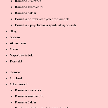
Kamene v skratke
Kamene zverokruhu
Kamene čakier
Použitie pri zdravotných problémoch
Použitie v psychickej a spirituálnej oblasti
Blog
Súťaže
Akcie u nás
O nás
Nápojový lístok
Kontakt
Domov
Obchod
O kameňoch
Kamene v skratke
Kamene zverokruhu
Kamene čakier