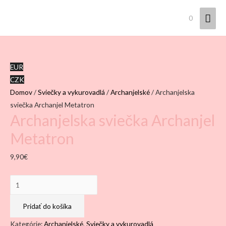
Hla
0
Men
EUR
CZK
Domov
/
Sviečky a vykurovadlá
/
Archanjelské
/ Archanjelska
sviečka Archanjel Metatron
Archanjelska sviečka Archanjel
Metatron
9,90
€
množstvo
Archanjelska
sviečka
Pridať do košíka
Archanjel
Kategórie:
Archanjelské
,
Sviečky a vykurovadlá