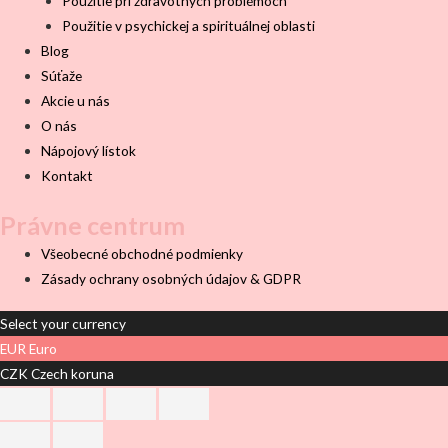
Použitie pri zdravotných problémoch
Použitie v psychickej a spirituálnej oblasti
Blog
Súťaže
Akcie u nás
O nás
Nápojový lístok
Kontakt
Právne centrum
Všeobecné obchodné podmienky
Zásady ochrany osobných údajov & GDPR
Select your currency
EUR
Euro
CZK
Czech koruna