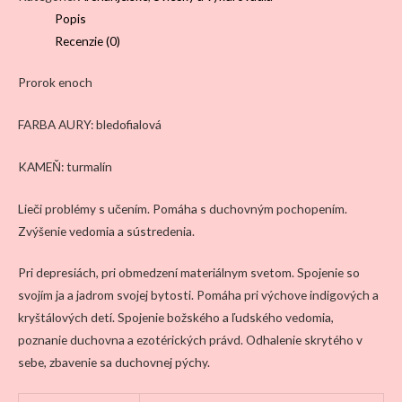
Metatron
Popis
Recenzie (0)
Prorok
enoch
FARBA AURY: bledofialová
KAMEŇ:
turmalín
Lieči problémy s učením. Pomáha s duchovným pochopením.
Zvýšenie
vedomia a sústredenia.
Pri depresiách, pri obmedzení materiálnym svetom. Spojenie so
svojím ja a
jadrom svojej bytosti. Pomáha pri výchove indigových a
kryštálových detí.
Spojenie božského a ľudského vedomia,
poznanie duchovna a
ezotérických
právd. Odhalenie skrytého v
sebe, zbavenie sa duchovnej pýchy.