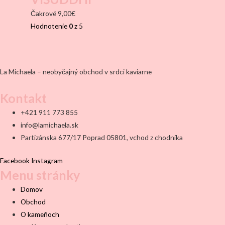
Čakrové
9,00
€
Hodnotenie
0
z 5
La Michaela – neobyčajný obchod v srdci kaviarne
Kontakt
+421 911 773 855
info@lamichaela.sk
Partizánska 677/17 Poprad 05801, vchod z chodníka
Facebook
Instagram
Menu stránky
Domov
Obchod
O kameňoch