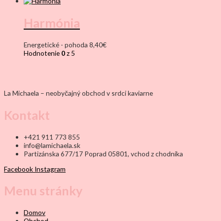
Harmónia
Energetické - pohoda
8,40
€
Hodnotenie
0
z 5
La Michaela – neobyčajný obchod v srdci kaviarne
Kontakt
+421 911 773 855
info@lamichaela.sk
Partizánska 677/17 Poprad 05801, vchod z chodníka
Facebook
Instagram
Menu stránky
Domov
Obchod