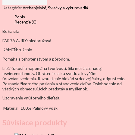
Kategórie:
Archanjelské
,
Sviečky a vykurovadlá
Popis
Recenzie (0)
Božia sila
FARBA AURY: bledoružová
KAMEŇ:
ruženín
Pomáha s tehotenstvom a pôrodom.
Lieči úzkosť a napomáha tvorivosti. Sila mesiaca, nádej,
osvietenie
hmoty. Obrátenie sa ku svetlu a k vyšším
úrovniam
vedomia. Rozpustenie blokád srdcovej čakry, odpustenie.
Poznanie
životného poslania a stanovenie cieľov. Oslobodenie od
všetkých
obmedzujúcich predstáv a myšlienok.
Uzdravenie vnútorného dieťaťa.
Material:
100% Palmový vosk
Súvisiace produkty