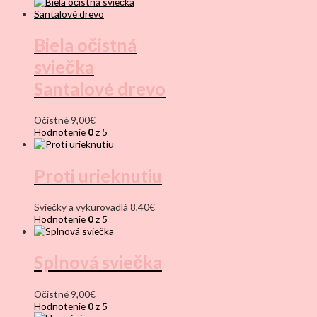
Biela očistná
sviečka
Santalové drevo
Očistné
9,00
€
Hodnotenie
0
z 5
Proti urieknutiu
Sviečky a vykurovadlá
8,40
€
Hodnotenie
0
z 5
Splnová sviečka
Očistné
9,00
€
Hodnotenie
0
z 5