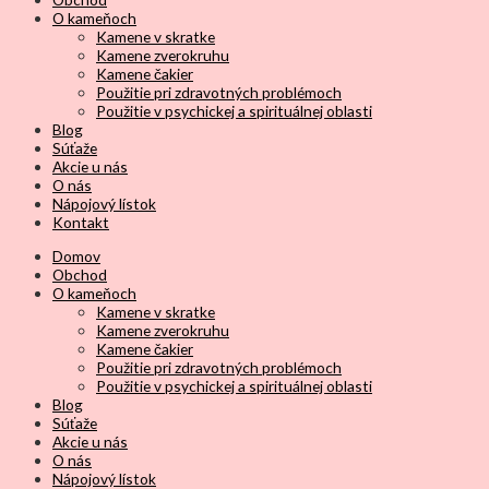
O kameňoch
Kamene v skratke
Kamene zverokruhu
Kamene čakier
Použitie pri zdravotných problémoch
Použitie v psychickej a spirituálnej oblasti
Blog
Súťaže
Akcie u nás
O nás
Nápojový lístok
Kontakt
Domov
Obchod
O kameňoch
Kamene v skratke
Kamene zverokruhu
Kamene čakier
Použitie pri zdravotných problémoch
Použitie v psychickej a spirituálnej oblasti
Blog
Súťaže
Akcie u nás
O nás
Nápojový lístok