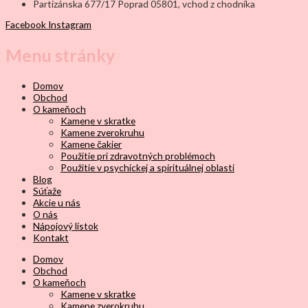
Partizánska 677/17 Poprad 05801, vchod z chodníka
Facebook
Instagram
Menu stránky
Domov
Obchod
O kameňoch
Kamene v skratke
Kamene zverokruhu
Kamene čakier
Použitie pri zdravotných problémoch
Použitie v psychickej a spirituálnej oblasti
Blog
Súťaže
Akcie u nás
O nás
Nápojový lístok
Kontakt
Domov
Obchod
O kameňoch
Kamene v skratke
Kamene zverokruhu