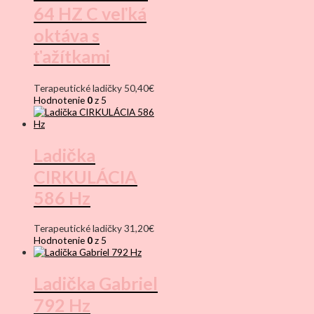
64 HZ C veľká
oktáva s
ťažítkami
Terapeutické ladičky
50,40
€
Hodnotenie
0
z 5
Ladička
CIRKULÁCIA
586 Hz
Terapeutické ladičky
31,20
€
Hodnotenie
0
z 5
Ladička Gabriel
792 Hz