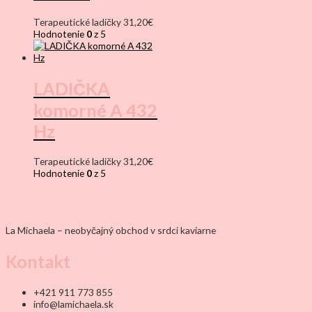
Terapeutické ladičky
31,20
€
Hodnotenie
0
z 5
LADIČKA
komorné A 432
Hz
Terapeutické ladičky
31,20
€
Hodnotenie
0
z 5
La Michaela – neobyčajný obchod v srdci kaviarne
Kontakt
+421 911 773 855
info@lamichaela.sk