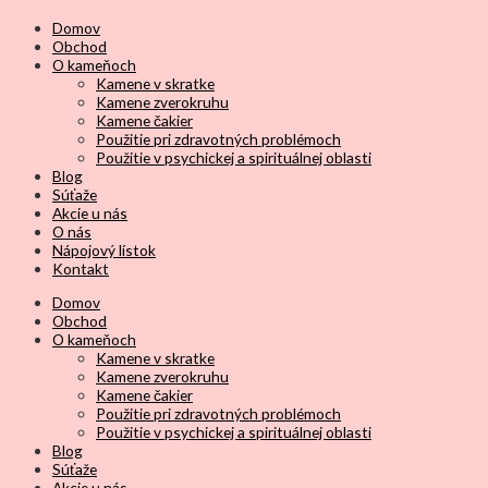
Domov
Obchod
O kameňoch
Kamene v skratke
Kamene zverokruhu
Kamene čakier
Použitie pri zdravotných problémoch
Použitie v psychickej a spirituálnej oblasti
Blog
Súťaže
Akcie u nás
O nás
Nápojový lístok
Kontakt
Domov
Obchod
O kameňoch
Kamene v skratke
Kamene zverokruhu
Kamene čakier
Použitie pri zdravotných problémoch
Použitie v psychickej a spirituálnej oblasti
Blog
Súťaže
Akcie u nás