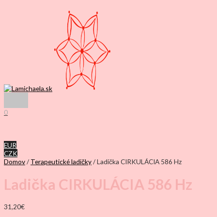
Preskočiť
na
obsah
Hlavné
Menu
0
EUR
CZK
Domov
/
Terapeutické ladičky
/ Ladička CIRKULÁCIA 586 Hz
Ladička CIRKULÁCIA 586 Hz
31,20
€