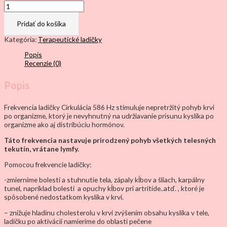
množstvo
Ladička
CIRKULÁCIA
Pridať do košíka
586
Hz
Kategória:
Terapeutické ladičky
Popis
Recenzie (0)
Popis
Frekvencia ladičky Cirkulácia 586 Hz stimuluje nepretržitý pohyb krvi
po organizme, ktorý je nevyhnutný na udržiavanie prísunu kyslíka po
organizme ako aj distribúciu hormónov.
Táto frekvencia nastavuje prirodzený pohyb všetkých telesných
tekutín, vrátane lymfy.
Pomocou frekvencie ladičky:
-zmiernime bolesti a stuhnutie tela, zápaly kĺbov a šliach, karpálny
tunel, napríklad bolesti a opuchy kĺbov pri artritíde..atď. , ktoré je
spôsobené nedostatkom kyslíka v krvi.
– znižuje hladinu cholesterolu v krvi zvýšením obsahu kyslíka v tele,
ladičku po aktivácií namierime do oblasti pečene