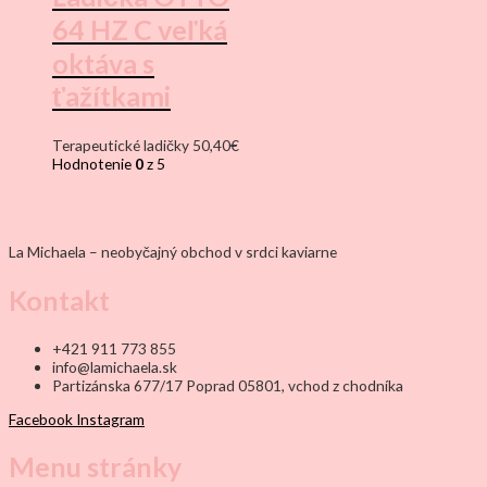
64 HZ C veľká
oktáva s
ťažítkami
Terapeutické ladičky
50,40
€
Hodnotenie
0
z 5
La Michaela – neobyčajný obchod v srdci kaviarne
Kontakt
+421 911 773 855
info@lamichaela.sk
Partizánska 677/17 Poprad 05801, vchod z chodníka
Facebook
Instagram
Menu stránky