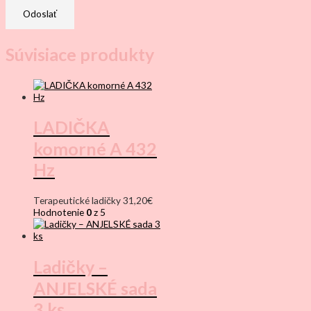
Súvisiace produkty
LADIČKA
komorné A 432
Hz
Terapeutické ladičky
31,20
€
Hodnotenie
0
z 5
Ladičky –
ANJELSKÉ sada
3 ks