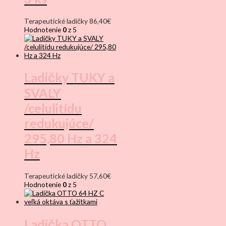
Terapeutické ladičky
86,40
€
Hodnotenie
0
z 5
Ladičky TUKY a
SVALY
/celulitídu
redukujúce/
295,80 Hz a 324
Hz
Terapeutické ladičky
57,60
€
Hodnotenie
0
z 5
Ladička OTTO