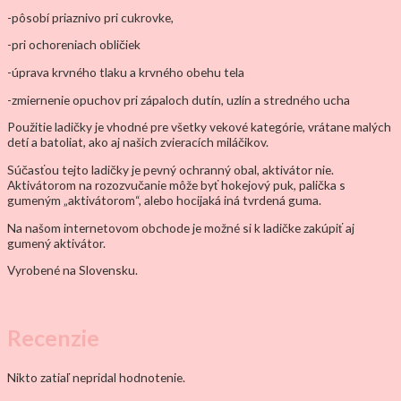
-pôsobí priaznivo pri cukrovke,
-pri ochoreniach obličiek
-úprava krvného tlaku a krvného obehu tela
-zmiernenie opuchov pri zápaloch dutín, uzlín a stredného ucha
Použitie ladičky je vhodné pre všetky vekové kategórie, vrátane malých
detí a batoliat, ako aj našich zvieracích miláčikov.
Súčasťou tejto ladičky je pevný ochranný obal, aktivátor nie.
Aktivátorom na rozozvučanie môže byť hokejový puk, palička s
gumeným „aktivátorom“, alebo hocijaká iná tvrdená guma.
Na našom internetovom obchode je možné si k ladičke zakúpiť aj
gumený aktivátor.
Vyrobené na Slovensku.
Recenzie
Nikto zatiaľ nepridal hodnotenie.