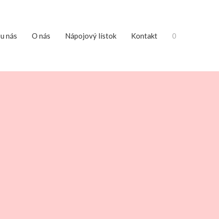
 u nás
O nás
Nápojový lístok
Kontakt
0