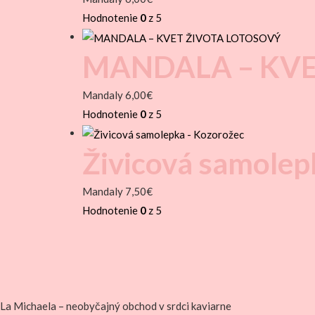
Hodnotenie
0
z 5
MANDALA – KVE
Mandaly
6,00
€
Hodnotenie
0
z 5
Živicová samolep
Mandaly
7,50
€
Hodnotenie
0
z 5
La Michaela – neobyčajný obchod v srdci kaviarne