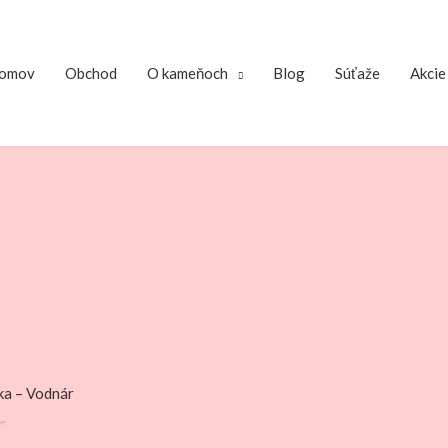
omov
Obchod
O kameňoch
Blog
Súťaže
Akcie
ka – Vodnár
r