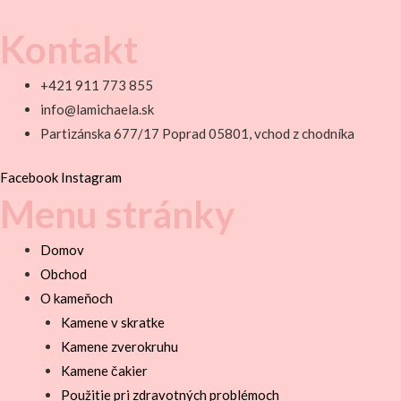
Kontakt
+421 911 773 855
info@lamichaela.sk
Partizánska 677/17 Poprad 05801, vchod z chodníka
Facebook
Instagram
Menu stránky
Domov
Obchod
O kameňoch
Kamene v skratke
Kamene zverokruhu
Kamene čakier
Použitie pri zdravotných problémoch