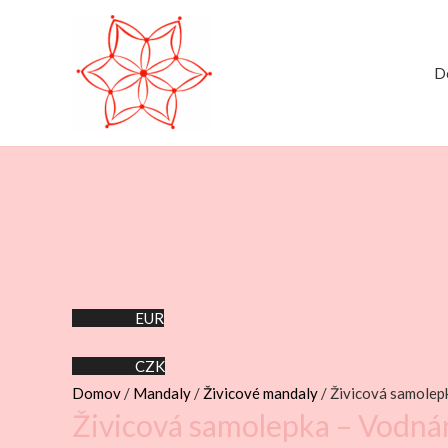
D
EUR
CZK
Domov
/
Mandaly
/
Živicové mandaly
/ Živicová samolep
Živicová samolepka – Vodná