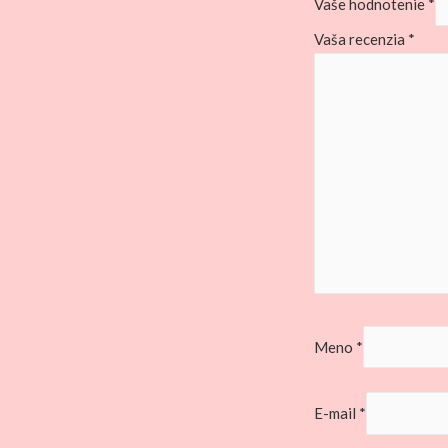
Vaše hodnotenie
*
Vaša recenzia
*
Meno
*
E-mail
*