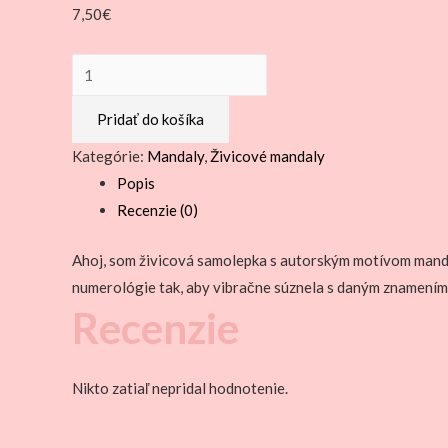
7,50
€
množstvo
Živicová
Pridať do košíka
samolepka
-
Kategórie:
Mandaly
,
Živicové mandaly
Vodnár
Popis
Recenzie (0)
Ahoj, som živicová samolepka s autorským motívom manda
numerológie tak, aby vibračne súznela s daným znamením. M
Recenzie
Nikto zatiaľ nepridal hodnotenie.