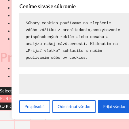
Ceníme si vaše súkromie
Súťaže
Akcie u nás
O nás
Súbory cookies používame na zlepšenie
vášho zážitku z prehliadania,
poskytovanie
Nápojový lístok
prispôsobených reklám alebo obsahu a 
Kontakt
analýzu našej návštevnosti. 
Kliknutím na
„Prijať všetko“ súhlasíte s naším 
Právne centrum
používaním 
súborov cookies.
Všeobecné obchodné podmienky
Zásady ochrany osobných údajov & GDPR
Select your currency
EUR
Euro
CZK
Czech koruna
Prispôsobiť
Odmietnuť všetko
Prijať všetko