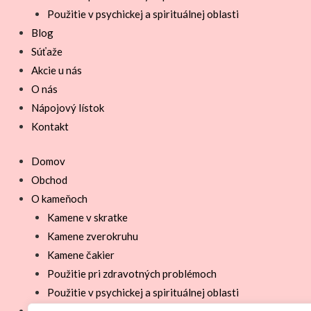
Použitie v psychickej a spirituálnej oblasti
Blog
Súťaže
Akcie u nás
O nás
Nápojový lístok
Kontakt
Domov
Obchod
O kameňoch
Kamene v skratke
Kamene zverokruhu
Kamene čakier
Použitie pri zdravotných problémoch
Použitie v psychickej a spirituálnej oblasti
Blog