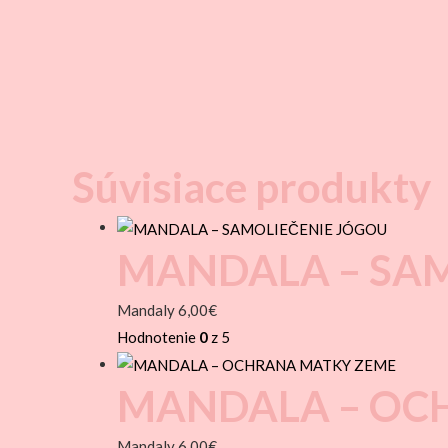
Súvisiace produkty
MANDALA – SAM
Mandaly
6,00
€
Hodnotenie
0
z 5
MANDALA – OC
Mandaly
6,00
€