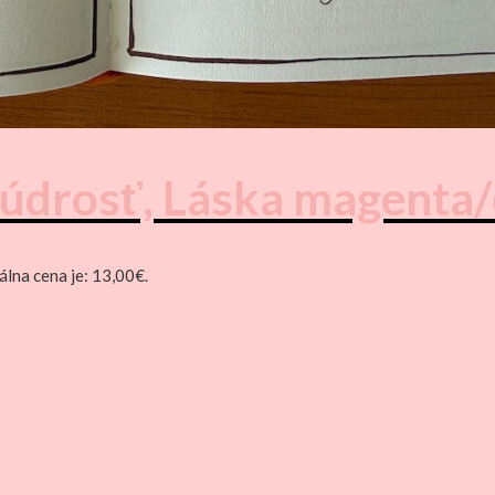
Múdrosť, Láska magenta
álna cena je: 13,00€.