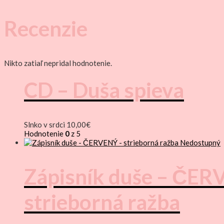
Recenzie
Nikto zatiaľ nepridal hodnotenie.
CD – Duša spieva
Slnko v srdci
10,00
€
Hodnotenie
0
z 5
Nedostupný
Zápisník duše – ČER
strieborná ražba