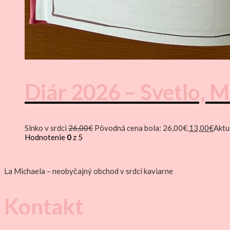
Diár 2026 – Svetlo, 
Slnko v srdci
26,00
€
Pôvodná cena bola: 26,00€.
13,00
€
Aktu
Hodnotenie
0
z 5
La Michaela – neobyčajný obchod v srdci kaviarne
Kontakt