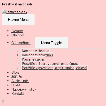
Preskočiť na obsah
Hlavné Menu
Domov
Obchod
O kameňoch
Menu Toggle
Kamene v skratke
Kamene zverokruhu
Kamene čakier
Použitie pri zdravotných problémoch
Použitie v psychickej a spirituálnej oblasti
Blog
Súťaže
Akcie u nás
O nás
Nápojový lístok
Kontakt
0