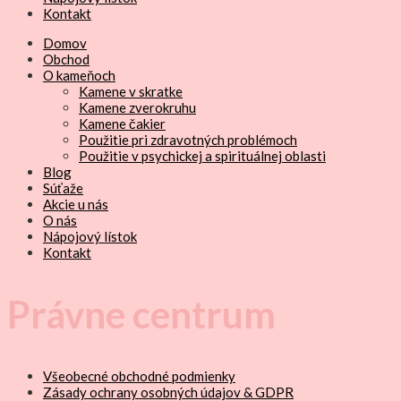
Kontakt
Domov
Obchod
O kameňoch
Kamene v skratke
Kamene zverokruhu
Kamene čakier
Použitie pri zdravotných problémoch
Použitie v psychickej a spirituálnej oblasti
Blog
Súťaže
Akcie u nás
O nás
Nápojový lístok
Kontakt
Právne centrum
Všeobecné obchodné podmienky
Zásady ochrany osobných údajov & GDPR