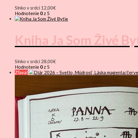
Slnko v srdci
12,00
€
Hodnotenie
0
z 5
Kniha Ja Som Živé By
Slnko v srdci
28,00
€
Hodnotenie
0
z 5
Zľava!