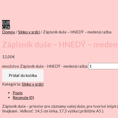
EUR
CZK
Domov
/
Slnko v srdci
/ Zápisník duše – HNEDÝ – medená ražba
Zápisník duše – HNEDÝ – meden
12,00
€
množstvo Zápisník duše - HNEDÝ - medená ražba
Pridať do košíka
Kategória:
Slnko v srdci
Popis
Recenzie (0)
Zápisník duše – priestor pre záznamy vašej duše, pre tvorivé inšpir
linajkami . Veľkosť: 14,5 cm šírka, 17,5 výška ( približne A5 ).