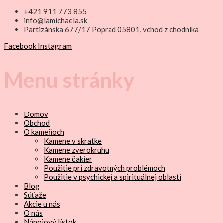
+421 911 773 855
info@lamichaela.sk
Partizánska 677/17 Poprad 05801, vchod z chodníka
Facebook
Instagram
Menu stránky
Domov
Obchod
O kameňoch
Kamene v skratke
Kamene zverokruhu
Kamene čakier
Použitie pri zdravotných problémoch
Použitie v psychickej a spirituálnej oblasti
Blog
Súťaže
Akcie u nás
O nás
Nápojový lístok