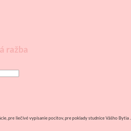
á ražba
ácie, pre liečivé vypísanie pocitov, pre poklady studnice Vášho Byti