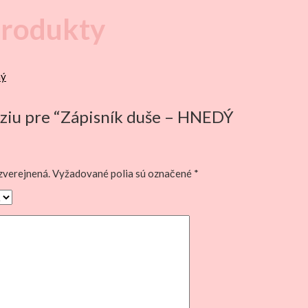
produkty
ný
nziu pre “Zápisník duše – HNEDÝ
zverejnená.
Vyžadované polia sú označené
*