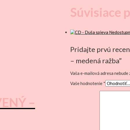
Súvisiace 
Nedostup
Pridajte prvú rece
– medená ražba”
Vaša e-mailová adresa nebude 
Vaše hodnotenie
*
VENÝ –