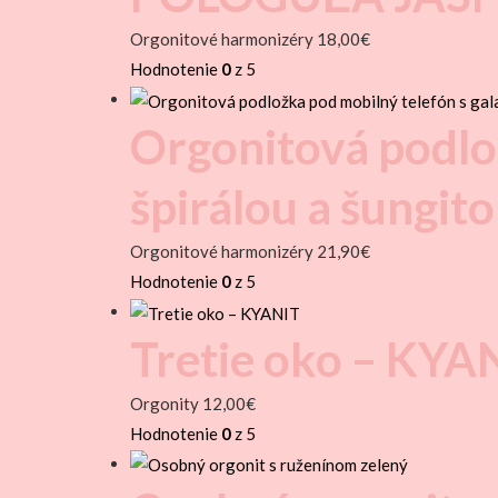
Orgonitové harmonizéry
18,00
€
Hodnotenie
0
z 5
Orgonitová podlož
špirálou a šungit
Orgonitové harmonizéry
21,90
€
Hodnotenie
0
z 5
Tretie oko – KYA
Orgonity
12,00
€
Hodnotenie
0
z 5