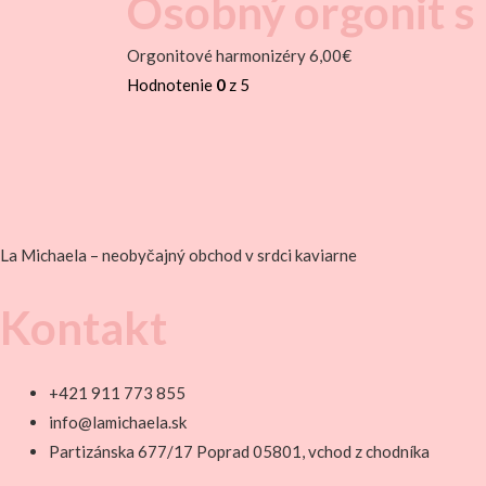
Osobný orgonit s
Orgonitové harmonizéry
6,00
€
Hodnotenie
0
z 5
La Michaela – neobyčajný obchod v srdci kaviarne
Kontakt
+421 911 773 855
info@lamichaela.sk
Partizánska 677/17 Poprad 05801, vchod z chodníka