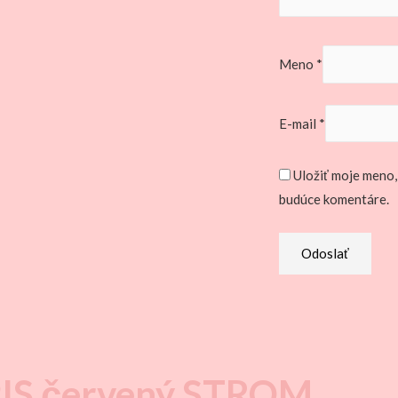
Meno
*
E-mail
*
Uložiť moje meno,
budúce komentáre.
S červený STROM