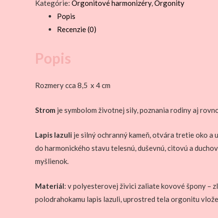
Kategórie:
Orgonitové harmonizéry
,
Orgonity
STROM
Popis
Recenzie (0)
Popis
Rozmery cca 8,5 x 4 cm
Strom
je symbolom životnej sily, poznania rodiny aj rovn
Lapis lazuli
je silný ochranný kameň, otvára tretie oko a 
do harmonického stavu telesnú, duševnú, citovú a duchovn
myšlienok.
Materiál
: v polyesterovej živici zaliate kovové špony – 
polodrahokamu lapis lazuli, uprostred tela orgonitu vlož