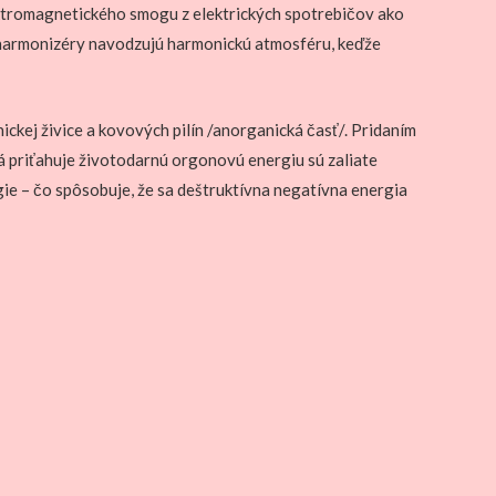
ektromagnetického smogu z elektrických spotrebičov ako
vé harmonizéry navodzujú harmonickú atmosféru, keďže
ickej živice a kovových pilín /anorganická časť/. Pridaním
orá priťahuje životodarnú orgonovú energiu sú zaliate
gie – čo spôsobuje, že sa deštruktívna negatívna energia