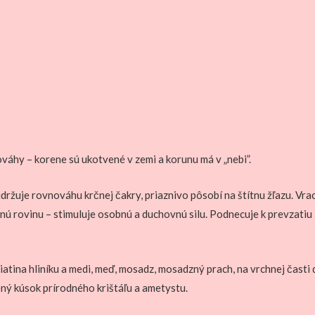
ováhy – korene sú ukotvené v zemi a korunu má v „nebi”.
udržuje rovnováhu krčnej čakry, priaznivo pôsobí na štítnu žľazu. Vra
ú rovinu – stimuluje osobnú a duchovnú silu. Podnecuje k prevzatiu 
zliatina hliníku a medi, meď, mosadz, mosadzný prach, na vrchnej časti
ený kúsok prírodného krištáľu a ametystu.