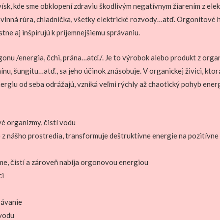
ísk, kde sme obklopení zdraviu škodlivým negatívnym žiarením z el
ikrovlnná rúra, chladnička, všetky elektrické rozvody…atď. Orgonito
tne aj inšpirujú k príjemnejšiemu správaniu.
onu /energia, čchi, prána…atď./. Je to výrobok alebo produkt z organ
nínu, šungitu…atď., sa jeho účinok znásobuje. V organickej živici, kt
nergiu od seba odrážajú, vzniká veľmi rýchly až chaotický pohyb ener
vé organizmy, čistí vodu
 z nášho prostredia, transformuje deštruktívne energie na pozitívne
me, čistí a zároveň nabíja orgonovou energiou
ci
rávanie
 vodu