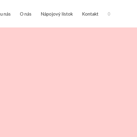
 u nás
O nás
Nápojový lístok
Kontakt
0