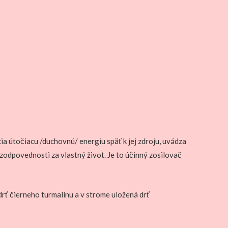
cia útočiacu /duchovnú/ energiu späť k jej zdroju, uvádza
zodpovednosti za vlastný život. Je to účinný zosilovač
 drť čierneho turmalínu a v strome uložená drť