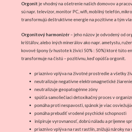
Orgonit
je vhodný na ošetrenie našich domovov a pracov
sú napr. televízor, monitor PC, wifi, mobilný telefón, m
transformujú deštruktívne energie na pozitívne a tým vlas
Orgonitový harmonizér
– jeho názov je odvodený od org
krištáľov, alebo iných minerálov ako napr. ametystu, ruže
kovové špony (v hustote k živici 50% : 50%) ktoré túto e
transformuje na čistú – pozitívnu, keď opúšťa orgonit.
priaznivo vplýva na životné prostredie a všetky ži
neutralizuje negatívne elektromagnetické žiarenie
neutralizuje geopatogénne zóny
spúšťa samoliečiaci detoxikačný proces v organiz
pomáha proti nespavosti, spánok je viac osviežujú
pomáha prebudiť vrodené psychické schopnosti
inšpiruje vyrovnanosť, dobrú náladu a príjemne sp
priaznivo vplýva na rast rastlín, znižujú nároky na