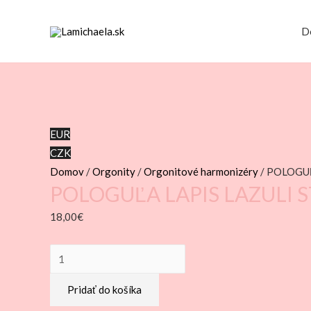
D
EUR
CZK
Domov
/
Orgonity
/
Orgonitové harmonizéry
/ POLOGU
POLOGUĽA LAPIS LAZULI 
18,00
€
množstvo
POLOGUĽA
Pridať do košíka
LAPIS
LAZULI