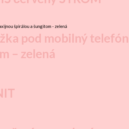
ka pod mobilný telefón 
om – zelená
NIT