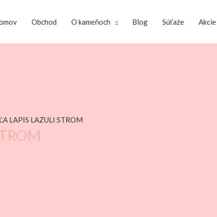
omov
Obchod
O kameňoch
Blog
Súťaže
Akcie
ĽA LAPIS LAZULI STROM
STROM