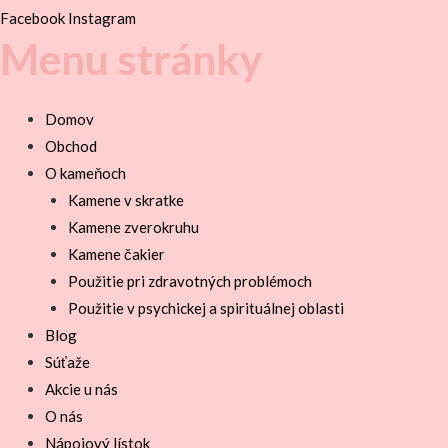
Facebook
Instagram
Menu stránky
Domov
Obchod
O kameňoch
Kamene v skratke
Kamene zverokruhu
Kamene čakier
Použitie pri zdravotných problémoch
Použitie v psychickej a spirituálnej oblasti
Blog
Súťaže
Akcie u nás
O nás
Nápojový lístok