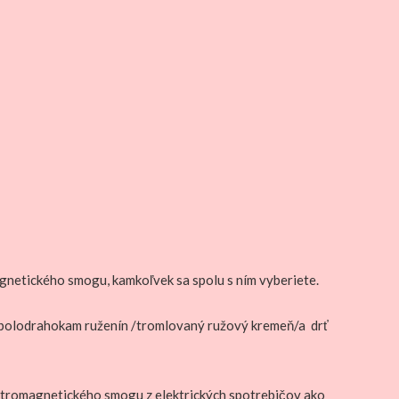
gnetického smogu, kamkoľvek sa spolu s ním vyberiete.
sti polodrahokam ruženín /tromlovaný ružový kremeň/a drť
ektromagnetického smogu z elektrických spotrebičov ako