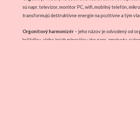
sú napr. televízor, monitor PC, wifi, mobilný telefón, m
transformujú deštruktívne energie na pozitívne a tým vlas
Orgonitový harmonizér
– jeho názov je odvodený od org
krištáľov, alebo iných minerálov ako napr. ametystu, ruže
kovové špony (v hustote k živici 50% : 50%) ktoré túto e
transformuje na čistú – pozitívnu, keď opúšťa orgonit.
priaznivo vplýva na životné prostredie a všetky ži
neutralizuje negatívne elektromagnetické žiarenie
neutralizuje geopatogénne zóny
spúšťa samoliečiaci detoxikačný proces v organiz
pomáha proti nespavosti, spánok je viac osviežujú
pomáha prebudiť vrodené psychické schopnosti
inšpiruje vyrovnanosť, dobrú náladu a príjemne sp
priaznivo vplýva na rast rastlín, znižujú nároky na