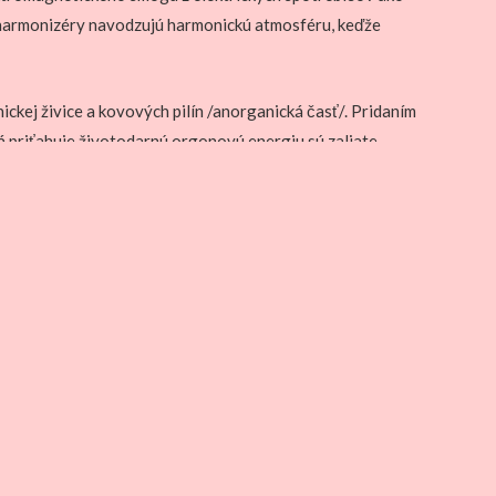
vé harmonizéry navodzujú harmonickú atmosféru, keďže
ickej živice a kovových pilín /anorganická časť/. Pridaním
orá priťahuje životodarnú orgonovú energiu sú zaliate
gie – čo spôsobuje, že sa deštruktívna negatívna energia