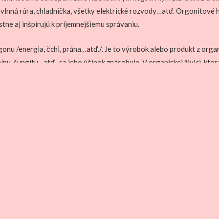
ikrovlnná rúra, chladnička, všetky elektrické rozvody…atď. Orgonito
tne aj inšpirujú k príjemnejšiemu správaniu.
onu /energia, čchi, prána…atď./. Je to výrobok alebo produkt z organ
nínu, šungitu…atď., sa jeho účinok znásobuje. V organickej živici, kt
nergiu od seba odrážajú, vzniká veľmi rýchly až chaotický pohyb ener
vé organizmy, čistí vodu
 z nášho prostredia, transformuje deštruktívne energie na pozitívne
me, čistí a zároveň nabíja orgonovou energiou
ci
rávanie
 vodu