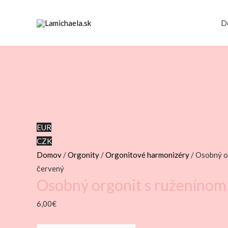
D
EUR
CZK
Domov
/
Orgonity
/
Orgonitové harmonizéry
/ Osobný o
červený
Osobný orgonit s ruženínom
6,00
€