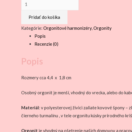
množstvo
Osobný
Pridať do košíka
orgonit
s
Kategórie:
Orgonitové harmonizéry
,
Orgonity
ruženínom
Popis
červený
Recenzie (0)
Popis
Rozmery cca 4,4 x 1,8 cm
Osobný orgonit je menší, vhodný do vrecka, alebo do kab
Materiál
: v polyesterovej živici zaliate kovové špony –
čierneho turmalínu , v tele orgonitu kúsky prírodného kri
Orgonit
je vhodný na ošetrenie našich domovov a pracov