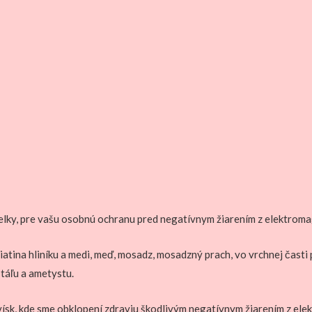
elky, pre vašu osobnú ochranu pred negatívnym žiarením z elektroma
 zliatina hliníku a medi, meď, mosadz, mosadzný prach, vo vrchnej ča
štáľu a ametystu.
ísk, kde sme obklopení zdraviu škodlivým negatívnym žiarením z el