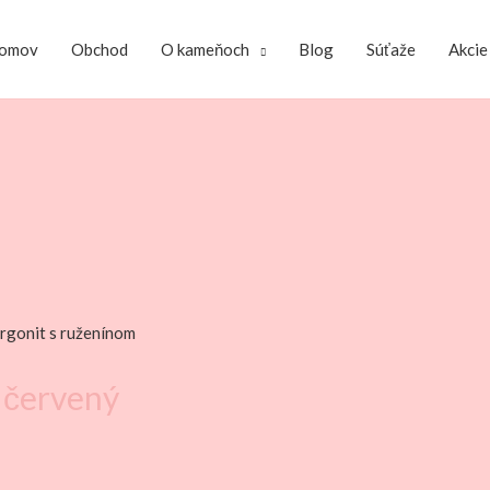
omov
Obchod
O kameňoch
Blog
Súťaže
Akcie
rgonit s ruženínom
 červený