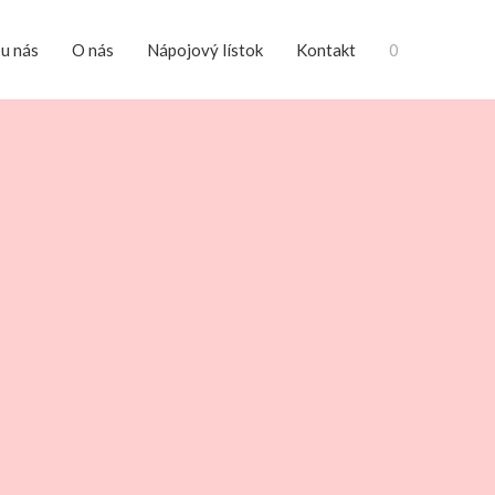
 u nás
O nás
Nápojový lístok
Kontakt
0