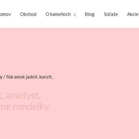
omov
Obchod
O kameňoch
Blog
Súťaže
Akcie
ky
/ Náramok jadeit, kunzit,
t, ametyst,
rne rondelky