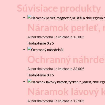
Súvisiace produkty
Náramok perleť, m
Autorská tvorba La Michaela
13,80
€
Hodnotenie
0
z 5
Ochranný náhrde
Autorská tvorba La Michaela
33,00
€
Hodnotenie
0
z 5
Náramok lávový ka
Autorská tvorba La Michaela
12,90
€