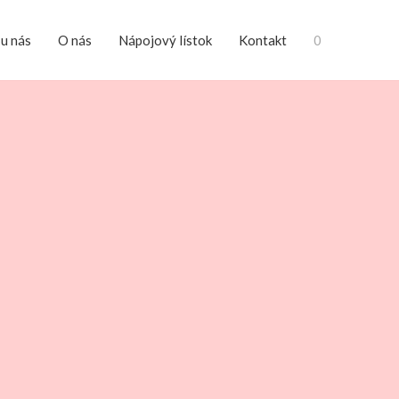
 u nás
O nás
Nápojový lístok
Kontakt
0