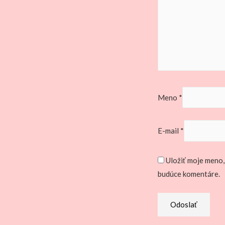
Meno
*
E-mail
*
Uložiť moje meno,
budúce komentáre.