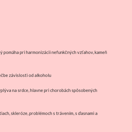
ný pomáha pri harmonizácii nefunkčných vzťahov, kameň
ečbe závislosti od alkoholu
e vplýva na srdce, hlavne pri chorobách spôsobených
iach, skleróze, problémoch s trávením, s ďasnami a