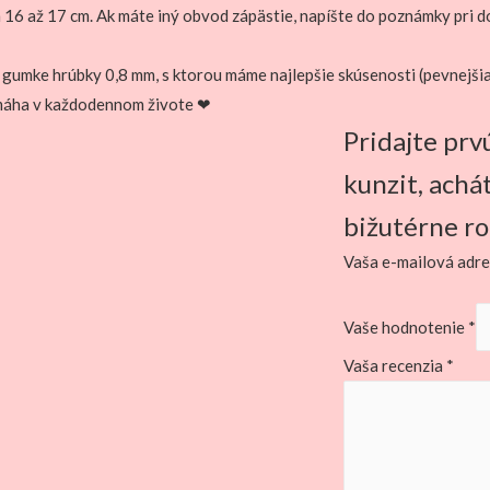
 16 až 17 cm. Ak máte iný obvod zápästie, napíšte do poznámky pri
 gumke hrúbky 0,8 mm, s ktorou máme najlepšie skúsenosti (pevnejšia
omáha v každodennom živote ❤
Pridajte prv
kunzit, achá
bižutérne r
Vaša e-mailová adre
Vaše hodnotenie
*
Vaša recenzia
*