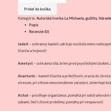
Náramok
Pridať do košíka
jadeit,
kunzit,
Kategórie:
Autorská tvorba La Michaela
,
guličky
,
Náram
achát,
Popis
ametyst,
Recenzie (0)
avanturín
noc
Jadeit
– ochranny kameň, udržuje nositeľa mimo nebezpeč
Káhiry,
šťastia a hojnosti
bižutérne
rondelky
Ametyst
– ochranná sila, brinn pred psychickými útokmi, 
Avanturín
– kameň šťastia a príležitosti, vracia do živo
stresom, pri silnom emocionálnom zaťažení, zmierňuje k
Achat
– posilňuje organizmus, pomáhá pri odstraňování n
zubami, lieči citové problémy, pomáha pri nespavosti