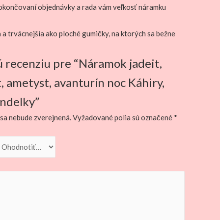
 dokončovaní objednávky a rada vám veľkosť náramku
 a trvácnejšia ako ploché gumičky, na ktorých sa bežne
ú recenziu pre “Náramok jadeit,
t, ametyst, avanturín noc Káhiry,
ondelky”
sa nebude zverejnená.
Vyžadované polia sú označené
*