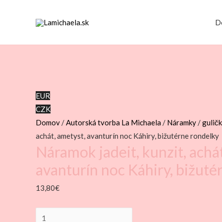
D
EUR
CZK
Domov
/
Autorská tvorba La Michaela
/
Náramky
/
gulič
achát, ametyst, avanturín noc Káhiry, bižutérne rondelky
Náramok jadeit, kunzit, achá
avanturín noc Káhiry, bižuté
13,80
€
množstvo