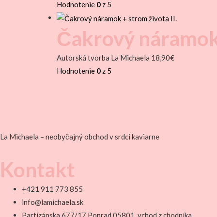
Hodnotenie
0
z 5
Čakrový náramok 
Autorská tvorba La Michaela
18,90
€
Hodnotenie
0
z 5
La Michaela – neobyčajný obchod v srdci kaviarne
Kontakt
+421 911 773 855
info@lamichaela.sk
Partizánska 677/17 Poprad 05801, vchod z chodníka