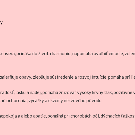
ky
enstva, prináša do života harmóniu, napomáha uvoľniť emócie, zele
zmierňuje obavy, zlepšuje sústredenie a rozvoj intuície, pomáha pri li
ta radosť, lásku a nádej, pomáha znižovať vysoký krvný tlak, pozitívn
ožné ochorenia, vyrážky a ekzémy nervového pôvodu
epokoja a alebo apatie, pomáhá pri chorobách očí, dýchacích ťažkost