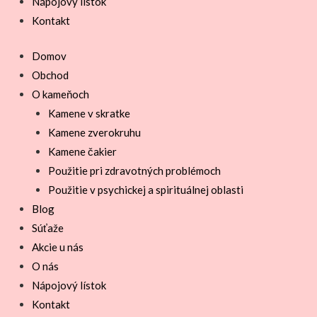
Nápojový lístok
Kontakt
Domov
Obchod
O kameňoch
Kamene v skratke
Kamene zverokruhu
Kamene čakier
Použitie pri zdravotných problémoch
Použitie v psychickej a spirituálnej oblasti
Blog
Súťaže
Akcie u nás
O nás
Nápojový lístok
Kontakt