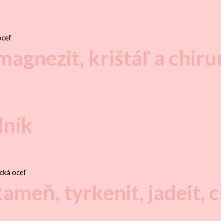
agnezit, krištáľ a chiru
lník
meň, tyrkenit, jadeit, c