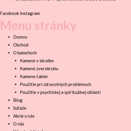
Facebook
Instagram
Menu stránky
Domov
Obchod
O kameňoch
Kamene v skratke
Kamene zverokruhu
Kamene čakier
Použitie pri zdravotných problémoch
Použitie v psychickej a spirituálnej oblasti
Blog
Súťaže
Akcie u nás
O nás