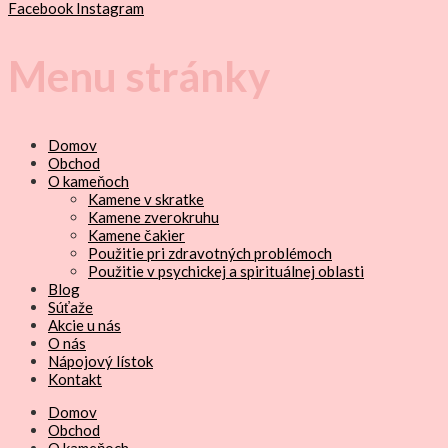
Facebook
Instagram
Menu stránky
Domov
Obchod
O kameňoch
Kamene v skratke
Kamene zverokruhu
Kamene čakier
Použitie pri zdravotných problémoch
Použitie v psychickej a spirituálnej oblasti
Blog
Súťaže
Akcie u nás
O nás
Nápojový lístok
Kontakt
Domov
Obchod