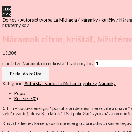
EUR
CZK
Domov
/
Autorská tvorba La Michaela
/
Náramky
/
guličky
/ Náramok
bižutérny kov
Náramok citrín, krištáľ, bižutér
13,80
€
množstvo Náramok citrín, krištáľ, bižutérny kov
Pridať do košíka
Kategórie:
Autorská tvorba La Michaela
,
guličky
,
Náramky
Popis
Recenzie (0)
Citrín
– dodáva energiu * pomáha pri depresii, nervozite a únave * 
vylučovanie jedovatých látok * čistí pokožku* vyrovnáva tvorbu inz
Krištáľ
– liečivý kameň, zosilňuje energiu z prírodných kameňov, u