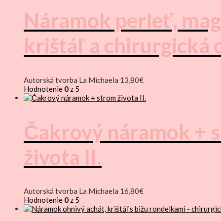
Náramok perleť, mag
krištáľ a chirurgická 
Autorská tvorba La Michaela
13,80
€
Hodnotenie
0
z 5
Čakrový náramok + 
života II.
Autorská tvorba La Michaela
16,80
€
Hodnotenie
0
z 5