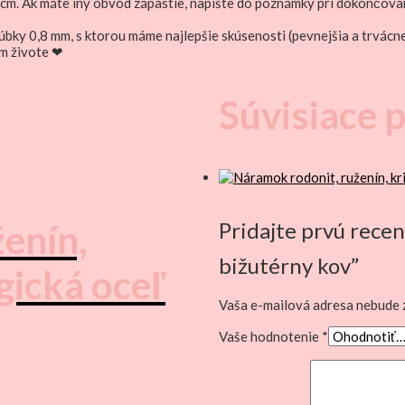
cm. Ak máte iný obvod zápästie, napíšte do poznámky pri dokončova
úbky 0,8 mm, s ktorou máme najlepšie skúsenosti (pevnejšia a trvácn
m živote ❤
Súvisiace 
enín,
Pridajte prvú recen
bižutérny kov”
rgická oceľ
Vaša e-mailová adresa nebude 
Vaše hodnotenie
*