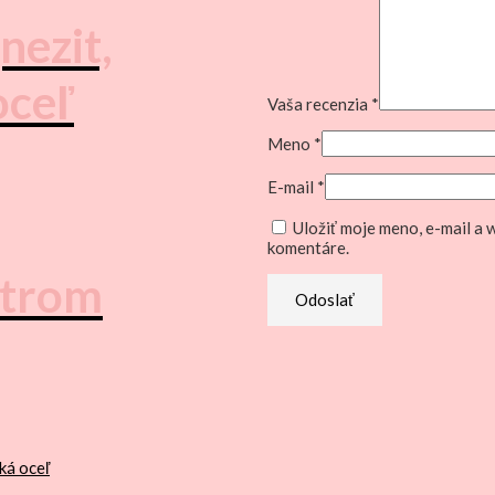
nezit,
oceľ
Vaša recenzia
*
Meno
*
E-mail
*
Uložiť moje meno, e-mail a
komentáre.
strom