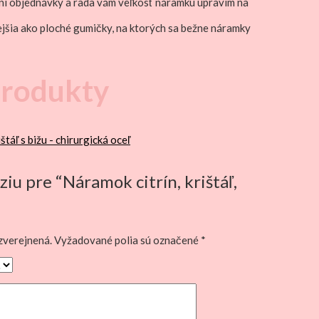
ní objednávky a rada vám veľkosť náramku upravím na
ejšia ako ploché gumičky, na ktorých sa bežne náramky
produkty
ziu pre “Náramok citrín, krištáľ,
zverejnená.
Vyžadované polia sú označené
*