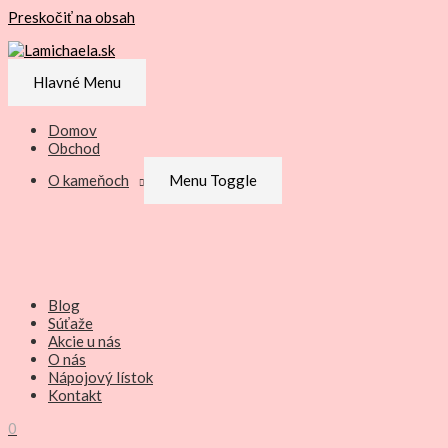
Preskočiť na obsah
Hlavné Menu
Domov
Obchod
O kameňoch
Menu Toggle
Blog
Súťaže
Akcie u nás
O nás
Nápojový lístok
Kontakt
0