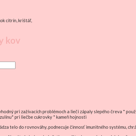
 citrín, krištáľ,
ny kov
vhodný pri zažívacích problémoch a lieči zápaly slepého čreva * použ
ulínu* pri liečbe cukrovky * kameň hojnosti
vádza telo do rovnováhy, podnecuje činnosť imunitného systému, chr