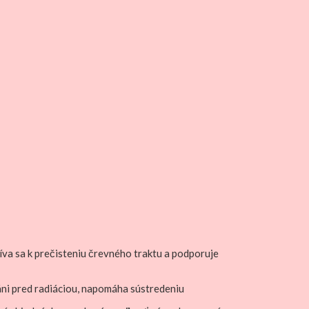
íva sa k prečisteniu črevného traktu a podporuje
áni pred radiáciou, napomáha sústredeniu