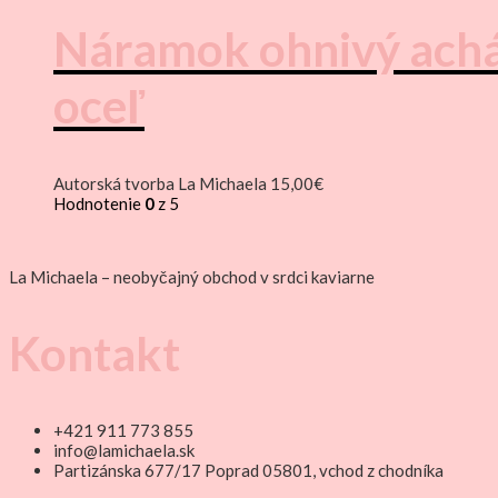
Náramok ohnivý achát,
oceľ
Autorská tvorba La Michaela
15,00
€
Hodnotenie
0
z 5
La Michaela – neobyčajný obchod v srdci kaviarne
Kontakt
+421 911 773 855
info@lamichaela.sk
Partizánska 677/17 Poprad 05801, vchod z chodníka