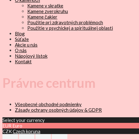
O kameňoch
Kamene v skratke
Kamene zverokruhu
Kamene čakier
Použitie pri zdravotných problémoch
Použitie v psychickej a spirituálnej oblasti
Blog
Súťaže
Akcie u nás
O nás
Nápojový lístok
Kontakt
Právne centrum
Všeobecné obchodné podmienky
Zásady ochrany osobných údajov & GDPR
Select your currency
EUR
Euro
CZK
Czech koruna