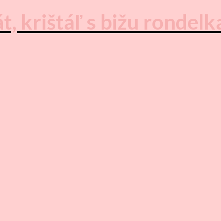
 krištáľ s bižu rondelk