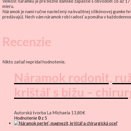
Veľkosť náramku je pre bežné dámske zápästie s obvodom 16 až 17 
mieru.
Náramok je nami ručne navlečený na kvalitnej silikónovej gumke hr
predávajú). Nech vám náramok robí radosť a pomáha v každodenno
Recenzie
Nikto zatiaľ nepridal hodnotenie.
Náramok rodonit, ruž
krištáľ s bižu – chiru
Autorská tvorba La Michaela
13,80
€
Hodnotenie
0
z 5