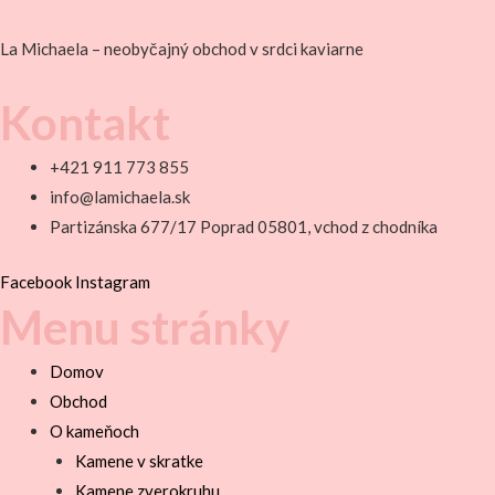
La Michaela – neobyčajný obchod v srdci kaviarne
Kontakt
+421 911 773 855
info@lamichaela.sk
Partizánska 677/17 Poprad 05801, vchod z chodníka
Facebook
Instagram
Menu stránky
Domov
Obchod
O kameňoch
Kamene v skratke
Kamene zverokruhu