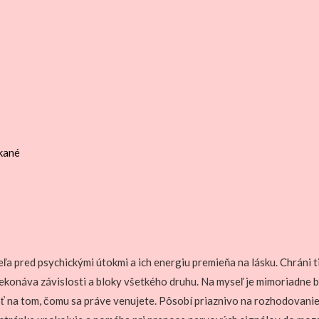
kané
eľa pred psychickými útokmi a ich energiu premieňa na lásku. Chrán
Prekonáva závislosti a bloky všetkého druhu. Na myseľ je mimoriadne 
sť na tom, čomu sa práve venujete. Pôsobí priaznivo na rozhodovanie