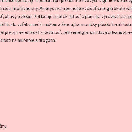
stránke upokojuje a pomáha pri prenose nervových signálov do mozg
náša intuitívne sny. Ametyst vám pomôže vyčistiť energiu okolo vás, 
osť, obavy a zlobu. Potlačuje smútok, ľútosť a pomáha vyrovnať sa s p
abilitu do vzťahu medzi mužom a ženou, harmonicky pôsobí na milostn
sel pre spravodlivosť a čestnosť. Jeho energia nám dáva odvahu zbavi
slosti na alkohole a drogách.
tému