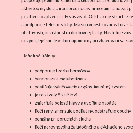
podporuje premenu zámeru na skutočnosť. Po duchovnej 
aktivitou mysle a chráni pred nočnými morami, ametyst pri
pozitívne ovplyvniť celý váš život. Odstraňuje strach, zl
a podporuje telesné vlohy. Má silu vniesť rovnováhu a st
obetavosti, nezištnosti a duchovnej lásky. Nastoľuje zmy
novými, lepšími. Je veľmi nápomocný pri zbavovaní sa závi
Liečebné účinky:
podporuje tvorbu hormónov
harmonizuje metabolizmus
posilňuje vylučovacie orgány, imunitný systém
je to skvelý čistič krvi
zmierňuje bolesti hlavy a uvoľňuje napätie
lieči rany, zmenšuje podliatiny, odstraňuje opuchy
pomáha pri poruchách sluchu
lieči nerovnováhu žalúdočného a dýchacieho sys