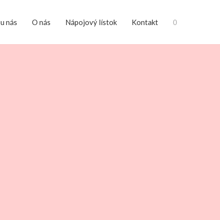
 u nás
O nás
Nápojový lístok
Kontakt
0