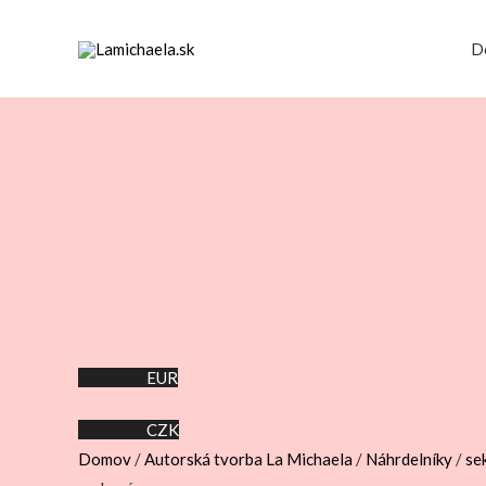
D
EUR
CZK
Domov
/
Autorská tvorba La Michaela
/
Náhrdelníky
/
se