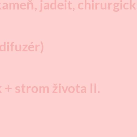
meň, jadeit, chirurgick
difuzér)
 strom života II.