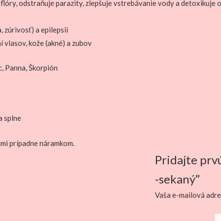
 flóry, odstraňuje parazity, zlepšuje vstrebávanie vody a detoxikuje
 zúrivosť) a epilepsii
ní vlasov, kože (akné) a zubov
c, Panna, Škorpión
a splne
cami prípadne náramkom.
Pridajte prv
-sekaný”
Vaša e-mailová adre