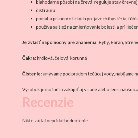
blahodarne pôsobí na črevá, reguluje stav črevnej
čistí auru
pomáha pri neurotických prejavoch (hystéria, fóbia,
používa sa tiež na zmierňovanie bolesti a pri lieče
Je zvlášť nápomocný pre znamenia:
Ryby, Baran, Strele
Čakra:
hrdlová, čelová, korunná
Čistenie:
umývame pod prúdom tečúcej vody, nabíjame n
Výrobok je možné si zakúpiť aj v sade alebo len s náušni
Recenzie
Nikto zatiaľ nepridal hodnotenie.