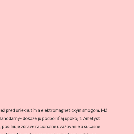
i tiež pred urieknutím a elektromagnetickým smogom. Má
blahodarný- dokáže ju podporiť aj upokojiť. Ametyst
, posilňuje zdravé racionálne uvažovanie a súčasne