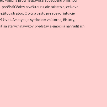
u. Pomáha proti nespavosti spôsobenú prílišnou
prečistiť čakry a vašu auru, ale takisto aj celkovo
režitou stratou. Otvára cestu pre rozvoj intuície
ý život. Ametyst je symbolom vnútornej čistoty,
ť sa starých návykov, predstáv a emócií a nahradiť ich