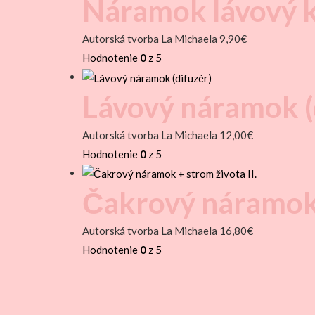
Náramok lávový ka
Autorská tvorba La Michaela
9,90
€
Hodnotenie
0
z 5
Lávový náramok (
Autorská tvorba La Michaela
12,00
€
Hodnotenie
0
z 5
Čakrový náramok +
Autorská tvorba La Michaela
16,80
€
Hodnotenie
0
z 5