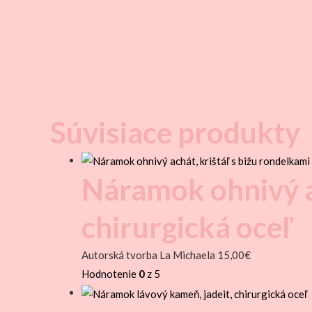
Súvisiace produkty
Náramok ohnivý ac
chirurgická oceľ
Autorská tvorba La Michaela
15,00
€
Hodnotenie
0
z 5