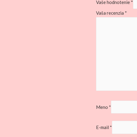
Vaše hodnotenie
*
Vaša recenzia
*
Meno
*
E-mail
*