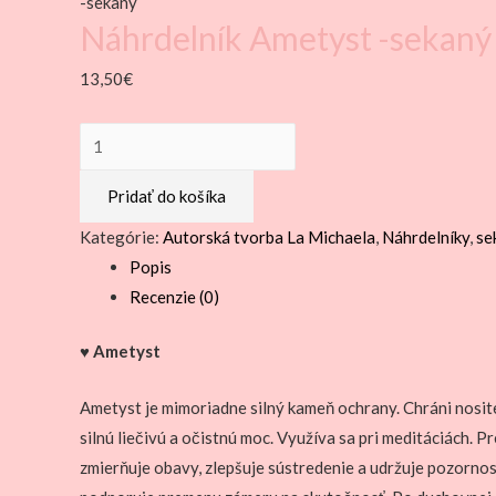
-sekaný
Náhrdelník Ametyst -sekaný
13,50
€
množstvo
Náhrdelník
Pridať do košíka
Ametyst
-
Kategórie:
Autorská tvorba La Michaela
,
Náhrdelníky
,
se
sekaný
Popis
Recenzie (0)
♥ Ametyst
Ametyst je mimoriadne silný kameň ochrany. Chráni nosit
silnú liečivú a očistnú moc. Využíva sa pri meditáciách. 
zmierňuje obavy, zlepšuje sústredenie a udržuje pozorno