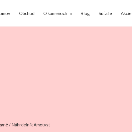
omov
Obchod
O kameňoch
Blog
Súťaže
Akcie
kané
/ Náhrdelník Ametyst