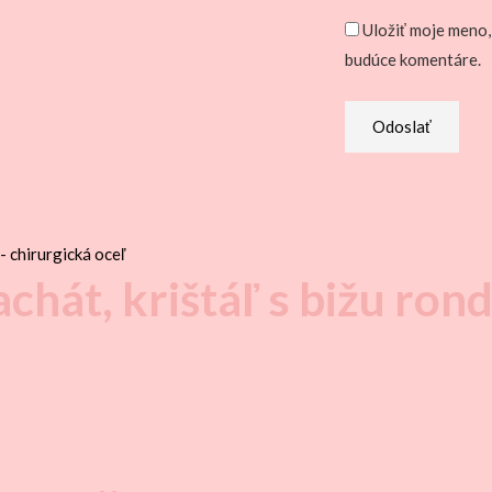
Uložiť moje meno,
budúce komentáre.
hát, krištáľ s bižu ron