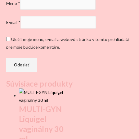
Meno
*
E-mail
*
Uložiť moje meno, e-mail a webovú stránku v tomto prehliadači
pre moje budúce komentáre.
Súvisiace produkty
MULTI-GYN
Liquigel
vaginálny 30
ml