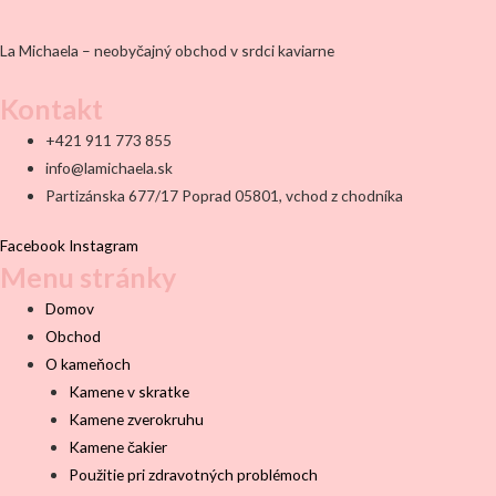
La Michaela – neobyčajný obchod v srdci kaviarne
Kontakt
+421 911 773 855
info@lamichaela.sk
Partizánska 677/17 Poprad 05801, vchod z chodníka
Facebook
Instagram
Menu stránky
Domov
Obchod
O kameňoch
Kamene v skratke
Kamene zverokruhu
Kamene čakier
Použitie pri zdravotných problémoch