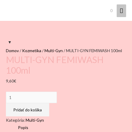
Hla
0
Men
Domov
/
Kozmetika
/
Multi-Gyn
/ MULTI-GYN FEMIWASH 100ml
MULTI-GYN FEMIWASH
100ml
9,60
€
množstvo
MULTI-
GYN
Pridať do košíka
FEMIWASH
Kategória:
Multi-Gyn
100ml
Popis