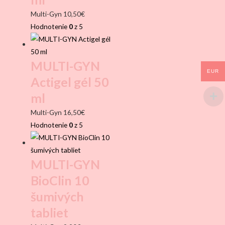
Multi-Gyn
10,50
€
Hodnotenie
0
z 5
MULTI-GYN
EUR
Actigel gél 50
ml
Multi-Gyn
16,50
€
Hodnotenie
0
z 5
MULTI-GYN
BioClin 10
šumivých
tabliet