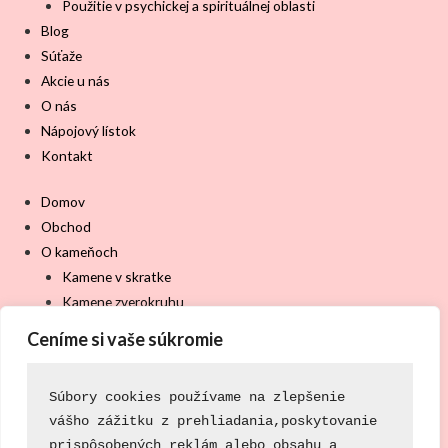
Použitie v psychickej a spirituálnej oblasti
Blog
Súťaže
Akcie u nás
O nás
Nápojový lístok
Kontakt
Domov
Obchod
O kameňoch
Kamene v skratke
Kamene zverokruhu
Kamene čakier
Ceníme si vaše súkromie
Použitie pri zdravotných problémoch
Použitie v psychickej a spirituálnej oblasti
Súbory cookies používame na zlepšenie
Blog
vášho zážitku z prehliadania,
poskytovanie
Súťaže
prispôsobených reklám alebo obsahu a 