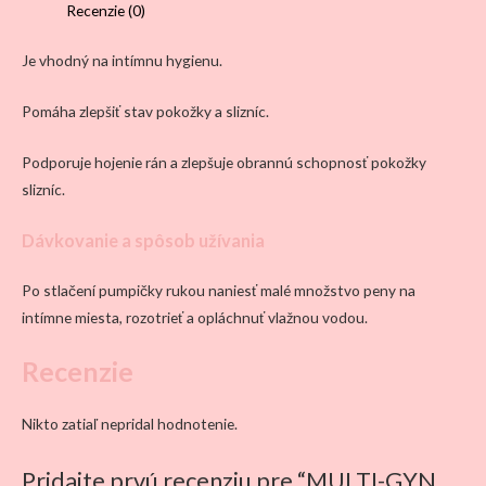
Recenzie (0)
Je vhodný na intímnu hygienu.
Pomáha zlepšiť stav pokožky a slizníc.
Podporuje hojenie rán a zlepšuje obrannú schopnosť pokožky
slizníc.
Dávkovanie a spôsob užívania
Po stlačení pumpičky rukou naniesť malé množstvo peny na
intímne miesta, rozotrieť a opláchnuť vlažnou vodou.
Recenzie
Nikto zatiaľ nepridal hodnotenie.
Pridajte prvú recenziu pre “MULTI-GYN