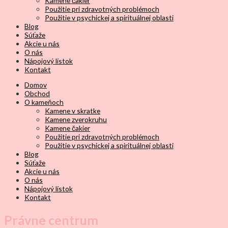
Kamene čakier
Použitie pri zdravotných problémoch
Použitie v psychickej a spirituálnej oblasti
Blog
Súťaže
Akcie u nás
O nás
Nápojový lístok
Kontakt
Domov
Obchod
O kameňoch
Kamene v skratke
Kamene zverokruhu
Kamene čakier
Použitie pri zdravotných problémoch
Použitie v psychickej a spirituálnej oblasti
Blog
Súťaže
Akcie u nás
O nás
Nápojový lístok
Kontakt
Právne centrum