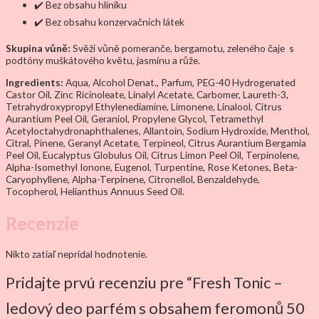
✔️ Bez obsahu hliníku
✔️ Bez obsahu konzervačních látek
Skupina vůně:
Svěží vůně pomeranče, bergamotu, zeleného čaje s
podtóny muškátového květu, jasmínu a růže.
Ingredients:
Aqua, Alcohol Denat., Parfum, PEG-40 Hydrogenated
Castor Oil, Zinc Ricinoleate, Linalyl Acetate, Carbomer, Laureth-3,
Tetrahydroxypropyl Ethylenediamine, Limonene, Linalool, Citrus
Aurantium Peel Oil, Geraniol, Propylene Glycol, Tetramethyl
Acetyloctahydronaphthalenes, Allantoin, Sodium Hydroxide, Menthol,
Citral, Pinene, Geranyl Acetate, Terpineol, Citrus Aurantium Bergamia
Peel Oil, Eucalyptus Globulus Oil, Citrus Limon Peel Oil, Terpinolene,
Alpha-Isomethyl Ionone, Eugenol, Turpentine, Rose Ketones, Beta-
Caryophyllene, Alpha-Terpinene, Citronellol, Benzaldehyde,
Tocopherol, Helianthus Annuus Seed Oil.
Recenzie
Nikto zatiaľ nepridal hodnotenie.
Pridajte prvú recenziu pre “Fresh Tonic –
ledový deo parfém s obsahem feromonů 50