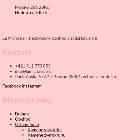
Missiva
286,20
Kč
Hodnotenie
0
z 5
La Michaela – neobyčajný obchod v srdci kaviarne
Kontakt
+421 911 773 855
info@lamichaela.sk
Partizánska 677/17 Poprad 05801, vchod z chodníka
Facebook
Instagram
Menu stránky
Domov
Obchod
O kameňoch
Kamene v skratke
Kamene zverokruhu