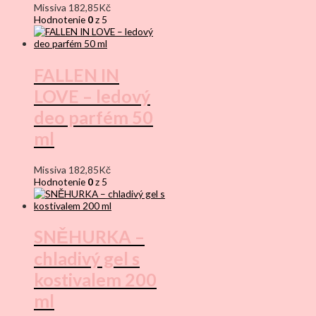
Missiva
182,85
Kč
Hodnotenie
0
z 5
FALLEN IN
LOVE – ledový
deo parfém 50
ml
Missiva
182,85
Kč
Hodnotenie
0
z 5
SNĚHURKA –
chladivý gel s
kostivalem 200
ml