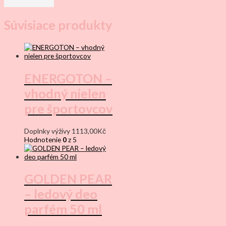
Súvisiace produkty
ENERGOTON –
vhodný nielen
pre športovcov
Doplnky výživy
1113,00
Kč
Hodnotenie
0
z 5
GOLDEN PEAR
– ledový deo
parfém 50 ml