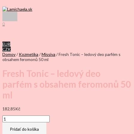
Preskočiť
na
obsah
Hlavné
Menu
0
EUR
CZK
Domov
/
Kozmetika
/
Missiva
/ Fresh Tonic – ledový deo parfém s
obsahem feromonů 50 ml
Fresh Tonic – ledový deo
parfém s obsahem feromonů 50
ml
182,85
Kč
množstvo
Fresh
Tonic
Pridať do košíka
–