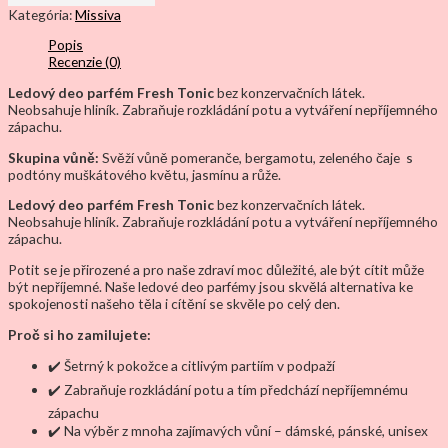
ledový
Kategória:
Missiva
deo
Popis
parfém
Recenzie (0)
s
obsahem
Ledový deo parfém Fresh Tonic
bez konzervačních látek.
feromonů
Neobsahuje hliník. Zabraňuje rozkládání potu a vytváření nepříjemného
50
zápachu.
ml
Skupina vůně:
Svěží vůně pomeranče, bergamotu, zeleného čaje s
podtóny muškátového květu, jasmínu a růže.
Ledový deo parfém Fresh Tonic
bez konzervačních látek.
Neobsahuje hliník. Zabraňuje rozkládání potu a vytváření nepříjemného
zápachu.
Potit se je přirozené a pro naše zdraví moc důležité, ale být cítit může
být nepříjemné. Naše ledové deo parfémy jsou skvělá alternativa ke
spokojenosti našeho těla i cítění se skvěle po celý den.
Proč si ho zamilujete:
✔️ Šetrný k pokožce a citlivým partiím v podpaží
✔️ Zabraňuje rozkládání potu a tím předchází nepříjemnému
zápachu
✔️ Na výběr z mnoha zajímavých vůní – dámské, pánské, unisex