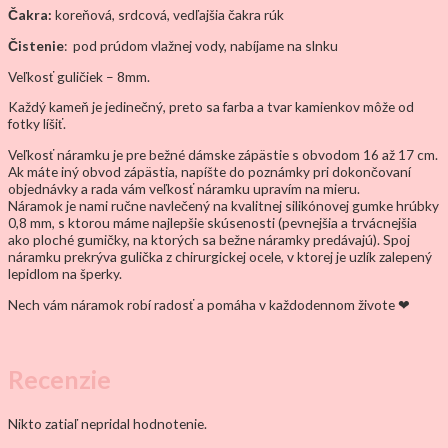
Čakra:
koreňová, srdcová, vedľajšia čakra rúk
Čistenie
: pod prúdom vlažnej vody, nabíjame na slnku
Veľkosť guličiek – 8mm.
Každý kameň je jedinečný, preto sa farba a tvar kamienkov môže od
fotky líšiť.
Veľkosť náramku je pre bežné dámske zápästie s obvodom 16 až 17 cm.
Ak máte iný obvod zápästia, napíšte do poznámky pri dokončovaní
objednávky a rada vám veľkosť náramku upravím na mieru.
Náramok je nami ručne navlečený na kvalitnej silikónovej gumke hrúbky
0,8 mm, s ktorou máme najlepšie skúsenosti (pevnejšia a trvácnejšia
ako ploché gumičky, na ktorých sa bežne náramky predávajú). Spoj
náramku prekrýva gulička z chirurgickej ocele, v ktorej je uzlík zalepený
lepidlom na šperky.
Nech vám náramok robí radosť a pomáha v každodennom živote ❤
Recenzie
Nikto zatiaľ nepridal hodnotenie.