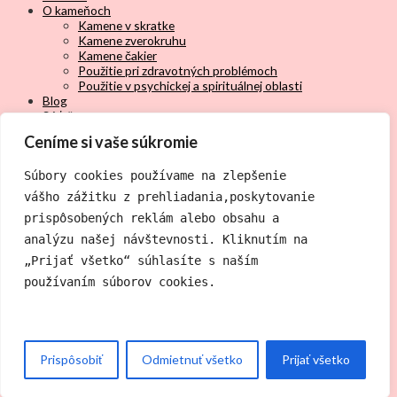
O kameňoch
Kamene v skratke
Kamene zverokruhu
Kamene čakier
Použitie pri zdravotných problémoch
Použitie v psychickej a spirituálnej oblasti
Blog
Súťaže
Akcie u nás
Ceníme si vaše súkromie
O nás
Nápojový lístok
Súbory cookies používame na zlepšenie
Kontakt
vášho zážitku z prehliadania,
poskytovanie
Právne centrum
prispôsobených reklám alebo obsahu a 
analýzu našej návštevnosti. 
Kliknutím na
Všeobecné obchodné podmienky
„Prijať všetko“ súhlasíte s naším 
Zásady ochrany osobných údajov & GDPR
používaním 
súborov cookies.
Select your currency
EUR
Euro
CZK
Czech koruna
Prispôsobiť
Odmietnuť všetko
Prijať všetko