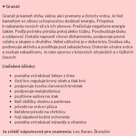
♥ Granát
Granát je kameň ohňa, vášne, ale i premeny a čistoty srdca. Je tiež
kameňom so silnou schopnosťou dodávať energiu. Prispieva
k naberaniu nových síl a k ich obnove. Prečisťuje negatívne energie
čakier. Podľa potreby prináša pokoj alebo túžbu. Povzbudzuje lásku
a oddanosť. Dokáže napraviť citovú disharmóniu, podporuje pevné
vzťahy a záujem o druhého. Veľmi užitočný je v dobe krízy. Dodáva silu,
podnecuje aktivitu a posilňuje pud sebazáchovy. Dokorán otvára srdce
a zvyšuje sebadôveru. Je nám oporou v krízových situáciách a v ťažkých
časoch.
Liečebné účinky:
pomáha vstrebávať železo z čriev
čistí krv, reguluje krvný obeh a tlak krvi
podporuje tvorbu červených krviniek
podporuje metabolizmus
pozitívne vplýva na zrak
lieči obličky, slezinu a pankreas
pôsobí na srdce i pľúca
liečebne pôsobí na chrbticu
hojí zápalové kožné ochorenia
pomáha vstrebávať minerály a vitamíny
Je zvlášť nápomocný pre znamenia:
Lev, Baran, Škorpión