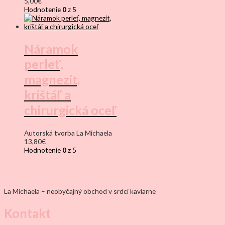
5,00
€
Hodnotenie
0
z 5
Náramok
perleť,
magnezit,
krištáľ a
chirurgická oceľ
Autorská tvorba La Michaela
13,80
€
Hodnotenie
0
z 5
La Michaela – neobyčajný obchod v srdci kaviarne
Kontakt