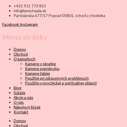
+421 911 773 855
info@lamichaela.sk
Partizánska 677/17 Poprad 05801, vchod z chodníka
Facebook
Instagram
Menu stránky
Domov
Obchod
O kameňoch
Kamene v skratke
Kamene zverokruhu
Kamene čakier
Použitie pri zdravotných problémoch
Použitie v psychickej a spirituálnej oblasti
Blog
Súťaže
Akcie u nás
O nás
Nápojový lístok
Kontakt
Domov
Obchod