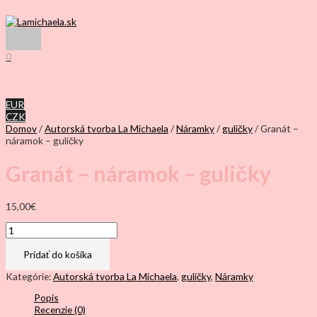
Preskočiť
na
obsah
Hlavné
Menu
0
EUR
CZK
Domov
/
Autorská tvorba La Michaela
/
Náramky
/
guličky
/ Granát –
náramok – guličky
Granát – náramok – guličky
15,00
€
množstvo
Granát
-
Pridať do košíka
náramok
-
Kategórie:
Autorská tvorba La Michaela
,
guličky
,
Náramky
guličky
Popis
Recenzie (0)