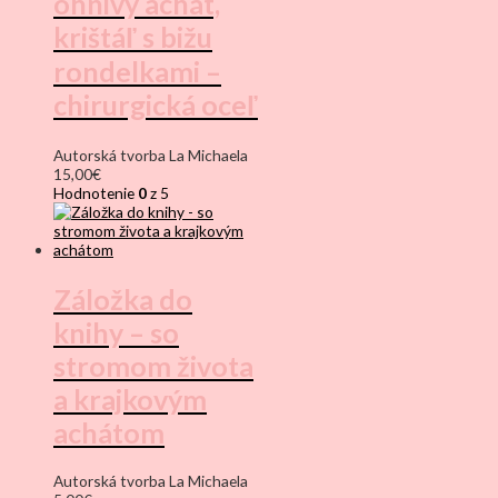
ohnivý achát,
krištáľ s bižu
rondelkami –
chirurgická oceľ
Autorská tvorba La Michaela
15,00
€
Hodnotenie
0
z 5
Záložka do
knihy – so
stromom života
a krajkovým
achátom
Autorská tvorba La Michaela