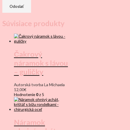
Súvisiace produkty
Čakrový
náramok s lávou
– guličky
Autorská tvorba La Michaela
12,00
€
Hodnotenie
0
z 5
Náramok