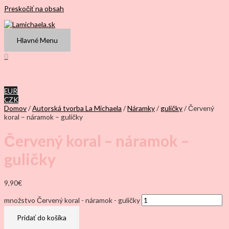
Preskočiť na obsah
Hlavné Menu
0
EUR
CZK
Domov
/
Autorská tvorba La Michaela
/
Náramky
/
guličky
/ Červený
koral – náramok – guličky
Červený koral – náramok –
guličky
9,90
€
množstvo Červený koral - náramok - guličky
Pridať do košíka