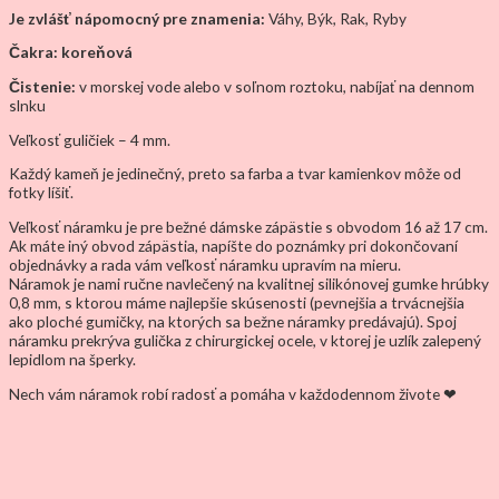
Je zvlášť nápomocný pre znamenia:
Váhy, Býk, Rak, Ryby
Čakra: koreňová
Čistenie:
v morskej vode alebo v soľnom roztoku, nabíjať na dennom
slnku
Veľkosť guličiek – 4 mm.
Každý kameň je jedinečný, preto sa farba a tvar kamienkov môže od
fotky líšiť.
Veľkosť náramku je pre bežné dámske zápästie s obvodom 16 až 17 cm.
Ak máte iný obvod zápästia, napíšte do poznámky pri dokončovaní
objednávky a rada vám veľkosť náramku upravím na mieru.
Náramok je nami ručne navlečený na kvalitnej silikónovej gumke hrúbky
0,8 mm, s ktorou máme najlepšie skúsenosti (pevnejšia a trvácnejšia
ako ploché gumičky, na ktorých sa bežne náramky predávajú). Spoj
náramku prekrýva gulička z chirurgickej ocele, v ktorej je uzlík zalepený
lepidlom na šperky.
Nech vám náramok robí radosť a pomáha v každodennom živote ❤