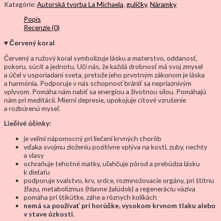
Kategórie:
Autorská tvorba La Michaela
,
guličky
,
Náramky
Popis
Recenzie (0)
♥ Červený koral
Červený a ružový koral symbolizuje lásku a materstvo, oddanosť,
pokoru, súcit a jednotu. Učí nás, že každá drobnosť má svoj zmysel
a účel v usporiadaní sveta, pretože jeho prvotným zákonom je láska
a harmónia. Podporuje v nás schopnosť brániť sa nepriaznivým
vplyvom. Pomáha nám nabiť sa energiou a životnou silou. Pomáhajú
nám pri meditácií. Mierni depresie, upokojuje citové vzrušenie
a rozbúrenú myseľ.
Liečivé účinky:
je veľmi nápomocný pri liečení krvných chorôb
vďaka svojmu zloženiu pozitívne vplýva na kosti, zuby, nechty
a vlasy
ochraňuje tehotné matky, uľahčuje pôrod a prebúdza lásku
k dieťaťu
podporuje svalstvo, krv, srdce, rozmnožovacie orgány, pri štítnu
žľazu, metabolizmus (hlavne žalúdok) a regeneráciu väziva
pomáha pri štikútke, záhe a rôznych kolikách
nemá sa používať pri horúčke, vysokom krvnom tlaku alebo
v stave úzkosti.