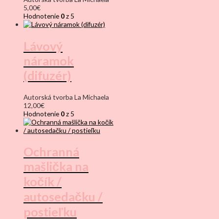
5,00
€
Hodnotenie
0
z 5
Lávový
náramok
(difuzér)
Autorská tvorba La Michaela
12,00
€
Hodnotenie
0
z 5
Ochranná
mašlička na
kočík /
autosedačku /
postieľku