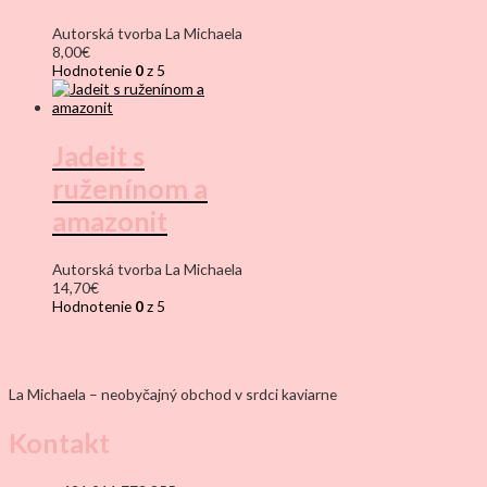
Autorská tvorba La Michaela
8,00
€
Hodnotenie
0
z 5
Jadeit s
ruženínom a
amazonit
Autorská tvorba La Michaela
14,70
€
Hodnotenie
0
z 5
La Michaela – neobyčajný obchod v srdci kaviarne
Kontakt