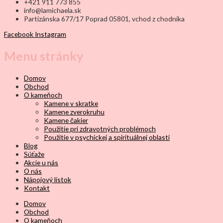
+421 911 773 855
info@lamichaela.sk
Partizánska 677/17 Poprad 05801, vchod z chodníka
Facebook
Instagram
Menu stránky
Domov
Obchod
O kameňoch
Kamene v skratke
Kamene zverokruhu
Kamene čakier
Použitie pri zdravotných problémoch
Použitie v psychickej a spirituálnej oblasti
Blog
Súťaže
Akcie u nás
O nás
Nápojový lístok
Kontakt
Domov
Obchod
O kameňoch