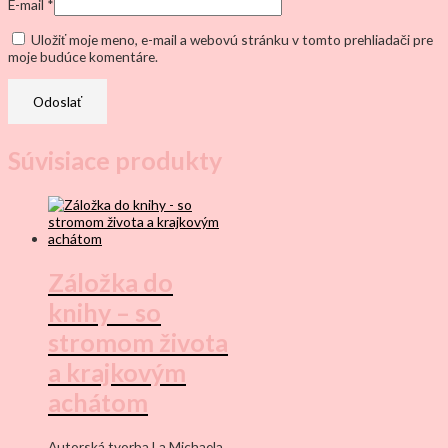
E-mail
*
Uložiť moje meno, e-mail a webovú stránku v tomto prehliadači pre
moje budúce komentáre.
Súvisiace produkty
Záložka do
knihy – so
stromom života
a krajkovým
achátom
Autorská tvorba La Michaela