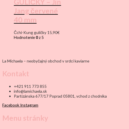
GULIČKY – Jin
Jang červené
40 mm
Čchi-Kung guličky
15,90
€
Hodnotenie
0
z 5
La Michaela – neobyčajný obchod v srdci kaviarne
Kontakt
+421 911 773 855
info@lamichaela.sk
Partizánska 677/17 Poprad 05801, vchod z chodníka
Facebook
Instagram
Menu stránky