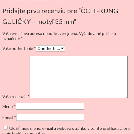
Pridajte prvú recenziu pre “ČCHI-KUNG
GULIČKY – motyľ 35 mm”
Vaša e-mailová adresa nebude zverejnená.
Vyžadované polia sú
označené
*
Vaše hodnotenie
*
Vaša recenzia
*
Meno
*
E-mail
*
Uložiť moje meno, e-mail a webovú stránku v tomto prehliadači pre
moje budúce komentáre.