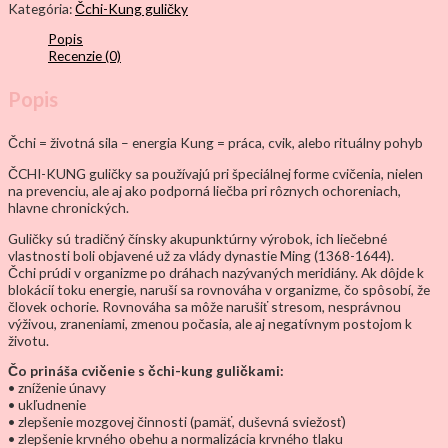
Kategória:
Čchi-Kung guličky
Popis
Recenzie (0)
Popis
Čchi = životná sila – energia Kung = práca, cvik, alebo rituálny pohyb
ČCHI-KUNG guličky sa používajú pri špeciálnej forme cvičenia, nielen
na prevenciu, ale aj ako podporná liečba pri rôznych ochoreniach,
hlavne chronických.
Guličky sú tradičný čínsky akupunktúrny výrobok, ich liečebné
vlastnosti boli objavené už za vlády dynastie Ming (1368-1644).
Čchi prúdi v organizme po dráhach nazývaných meridiány. Ak dôjde k
blokácií toku energie, naruší sa rovnováha v organizme, čo spôsobí, že
človek ochorie. Rovnováha sa môže narušiť stresom, nesprávnou
výživou, zraneniami, zmenou počasia, ale aj negatívnym postojom k
životu.
Čo prináša cvičenie s čchi-kung guličkami:
• zníženie únavy
• ukľudnenie
• zlepšenie mozgovej činnosti (pamäť, duševná sviežosť)
• zlepšenie krvného obehu a normalizácia krvného tlaku