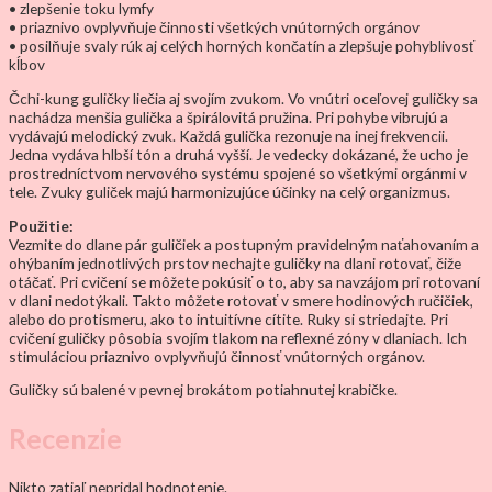
• zlepšenie toku lymfy
• priaznivo ovplyvňuje činnosti všetkých vnútorných orgánov
• posilňuje svaly rúk aj celých horných končatín a zlepšuje pohyblivosť
kĺbov
Čchi-kung guličky liečia aj svojím zvukom. Vo vnútri oceľovej guličky sa
nachádza menšia gulička a špirálovitá pružina. Pri pohybe vibrujú a
vydávajú melodický zvuk. Každá gulička rezonuje na inej frekvencii.
Jedna vydáva hlbší tón a druhá vyšší. Je vedecky dokázané, že ucho je
prostredníctvom nervového systému spojené so všetkými orgánmi v
tele. Zvuky guliček majú harmonizujúce účinky na celý organizmus.
Použitie:
Vezmite do dlane pár guličiek a postupným pravidelným naťahovaním a
ohýbaním jednotlivých prstov nechajte guličky na dlani rotovať, čiže
otáčať. Pri cvičení se môžete pokúsiť o to, aby sa navzájom pri rotovaní
v dlani nedotýkali. Takto môžete rotovať v smere hodinových ručičiek,
alebo do protismeru, ako to intuitívne cítite. Ruky si striedajte. Pri
cvičení guličky pôsobia svojím tlakom na reflexné zóny v dlaniach. Ich
stimuláciou priaznivo ovplyvňujú činnosť vnútorných orgánov.
Guličky sú balené v pevnej brokátom potiahnutej krabičke.
Recenzie
Nikto zatiaľ nepridal hodnotenie.