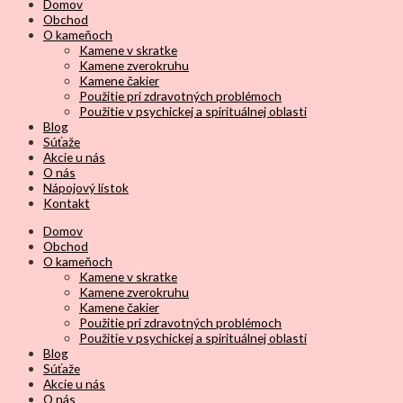
Domov
Obchod
O kameňoch
Kamene v skratke
Kamene zverokruhu
Kamene čakier
Použitie pri zdravotných problémoch
Použitie v psychickej a spirituálnej oblasti
Blog
Súťaže
Akcie u nás
O nás
Nápojový lístok
Kontakt
Domov
Obchod
O kameňoch
Kamene v skratke
Kamene zverokruhu
Kamene čakier
Použitie pri zdravotných problémoch
Použitie v psychickej a spirituálnej oblasti
Blog
Súťaže
Akcie u nás
O nás