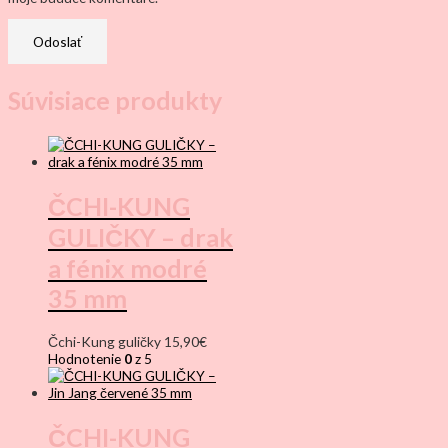
Súvisiace produkty
ČCHI-KUNG
GULIČKY – drak
a fénix modré
35 mm
Čchi-Kung guličky
15,90
€
Hodnotenie
0
z 5
ČCHI-KUNG